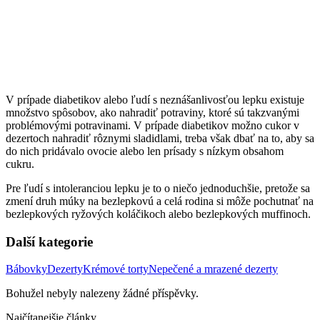
V prípade diabetikov alebo ľudí s neznášanlivosťou lepku existuje
množstvo spôsobov, ako nahradiť potraviny, ktoré sú takzvanými
problémovými potravinami. V prípade diabetikov možno cukor v
dezertoch nahradiť rôznymi sladidlami, treba však dbať na to, aby sa
do nich pridávalo ovocie alebo len prísady s nízkym obsahom
cukru.
Pre ľudí s intoleranciou lepku je to o niečo jednoduchšie, pretože sa
zmení druh múky na bezlepkovú a celá rodina si môže pochutnať na
bezlepkových ryžových koláčikoch alebo bezlepkových muffinoch.
Další kategorie
Bábovky
Dezerty
Krémové torty
Nepečené a mrazené dezerty
Bohužel nebyly nalezeny žádné příspěvky.
Najčítanejšie články