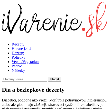
Recepty
Hlavné jedlá
Dezerty
Polievky
Vegan/Vegetarian
Pečivo
Nátierky
Hľadať
Dia a bezlepkové dezerty
Diabetici, podobne ako všetci, ktorí trpia potravinovou intoleranciou
alebo alergiou, majú zložitejší stravovací systém. Pre diabetikov je
však potrebné zabezpečiť pravidelnosť stravy a dodržiavať nízky