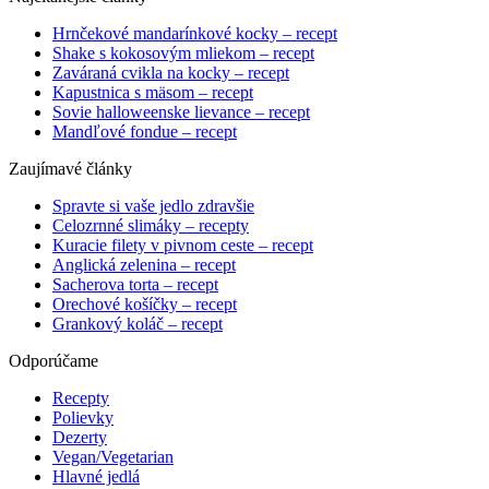
Hrnčekové mandarínkové kocky – recept
Shake s kokosovým mliekom – recept
Zaváraná cvikla na kocky – recept
Kapustnica s mäsom – recept
Sovie halloweenske lievance – recept
Mandľové fondue – recept
Zaujímavé články
Spravte si vaše jedlo zdravšie
Celozrnné slimáky – recepty
Kuracie filety v pivnom ceste – recept
Anglická zelenina – recept
Sacherova torta – recept
Orechové košíčky – recept
Grankový koláč – recept
Odporúčame
Recepty
Polievky
Dezerty
Vegan/Vegetarian
Hlavné jedlá