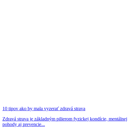
10 tipov ako by mala vyzerať zdravá strava
Zdravá strava je základným pilierom fyzickej kondície, mentálnej
pohody aj prevencie...