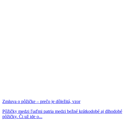
Zmluva o pôžičke – prečo je dôležitá, vzor
Pôžičky medzi ľuďmi patria medzi bežné krátkodobé aj dlhodobé
pôžičky. Či už ide o...