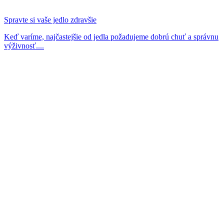
Spravte si vaše jedlo zdravšie
Keď varíme, najčastejšie od jedla požadujeme dobrú chuť a správnu
výživnosť....