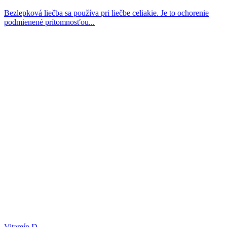
Bezlepková liečba sa používa pri liečbe celiakie. Je to ochorenie
podmienené prítomnosťou...
Vitamín D