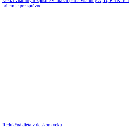
Medzi vitamíny rozpustné v tukoch patria vitamíny A, D, E a K. Ich
príjem je pre správne...
Redukčná diéta v detskom veku