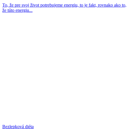
To, že pre svoj život potrebujeme energiu, to je fakt, rovnako ako to,
že túto energiu...
Bezlepková diéta