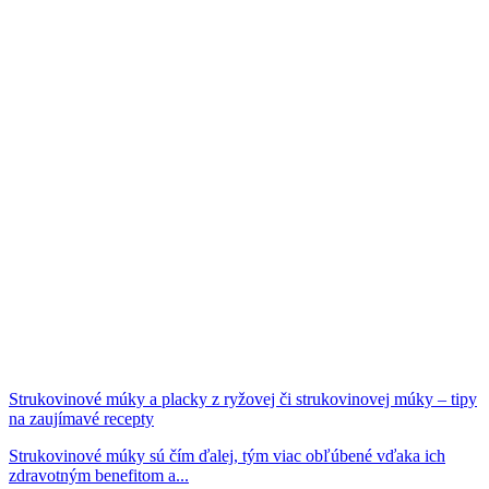
Strukovinové múky a placky z ryžovej či strukovinovej múky – tipy
na zaujímavé recepty
Strukovinové múky sú čím ďalej, tým viac obľúbené vďaka ich
zdravotným benefitom a...