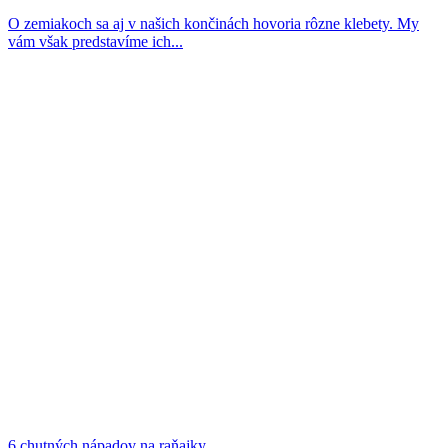
O zemiakoch sa aj v našich končinách hovoria rôzne klebety. My
vám však predstavíme ich...
6 chutných nápadov na raňajky