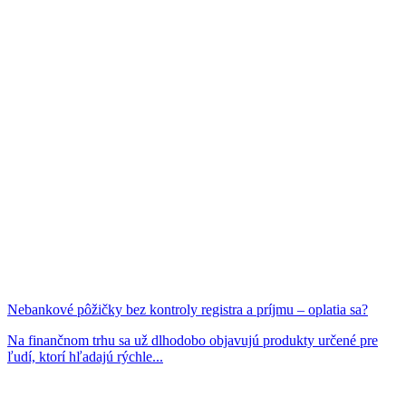
Nebankové pôžičky bez kontroly registra a príjmu – oplatia sa?
Na finančnom trhu sa už dlhodobo objavujú produkty určené pre
ľudí, ktorí hľadajú rýchle...