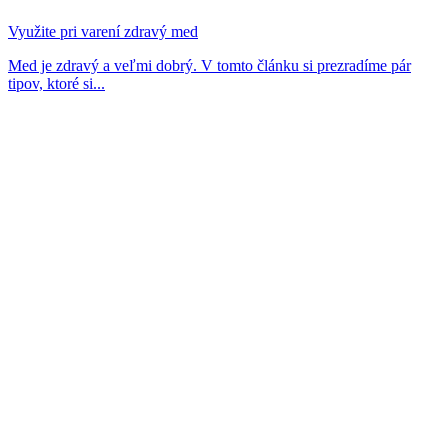
Využite pri varení zdravý med
Med je zdravý a veľmi dobrý. V tomto článku si prezradíme pár
tipov, ktoré si...