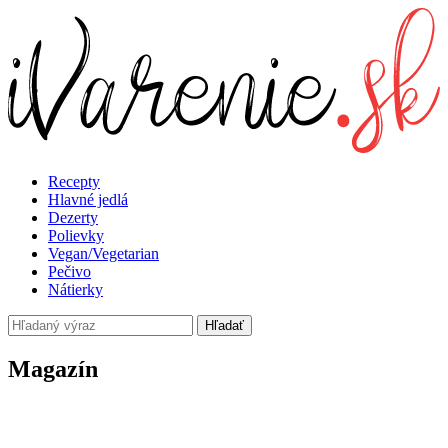
Recepty
Hlavné jedlá
Dezerty
Polievky
Vegan/Vegetarian
Pečivo
Nátierky
Hľadať
Magazín