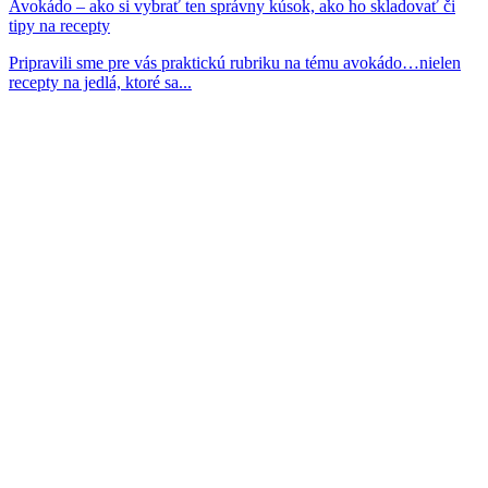
Avokádo – ako si vybrať ten správny kúsok, ako ho skladovať či
tipy na recepty
Pripravili sme pre vás praktickú rubriku na tému avokádo…nielen
recepty na jedlá, ktoré sa...