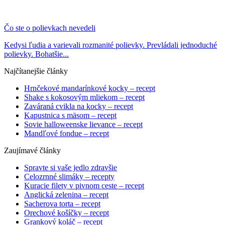
Čo ste o polievkach nevedeli
Kedysi ľudia a varievali rozmanité polievky. Prevládali jednoduché
polievky. Bohatšie...
Najčítanejšie články
Hrnčekové mandarínkové kocky – recept
Shake s kokosovým mliekom – recept
Zaváraná cvikla na kocky – recept
Kapustnica s mäsom – recept
Sovie halloweenske lievance – recept
Mandľové fondue – recept
Zaujímavé články
Spravte si vaše jedlo zdravšie
Celozrnné slimáky – recepty
Kuracie filety v pivnom ceste – recept
Anglická zelenina – recept
Sacherova torta – recept
Orechové košíčky – recept
Grankový koláč – recept