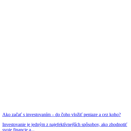
Ako začať s investovaním – do čoho vložiť peniaze a cez koho?
Investovanie je jedným z najefektívnejších spôsobov, ako zhodnotiť
svoje financie a...