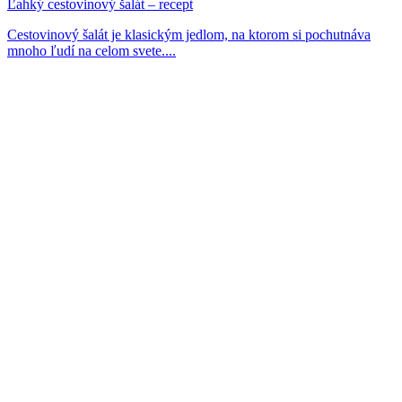
Ľahký cestovinový šalát – recept
Cestovinový šalát je klasickým jedlom, na ktorom si pochutnáva
mnoho ľudí na celom svete....