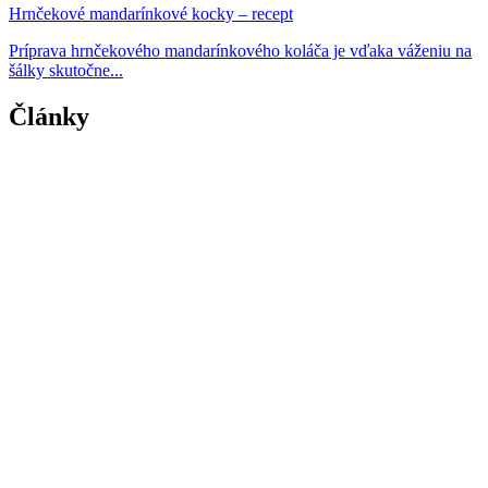
Hrnčekové mandarínkové kocky – recept
Príprava hrnčekového mandarínkového koláča je vďaka váženiu na
šálky skutočne...
Články