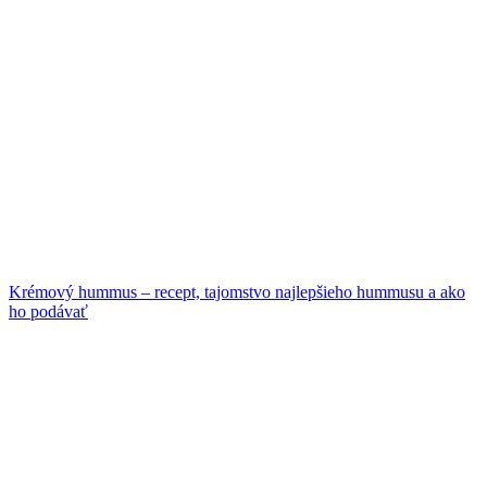
Krémový hummus – recept, tajomstvo najlepšieho hummusu a ako
ho podávať