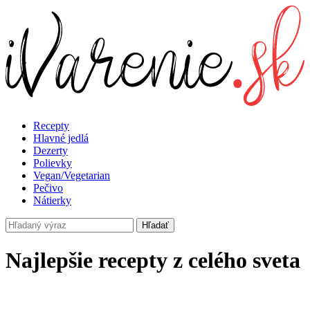
Recepty
Hlavné jedlá
Dezerty
Polievky
Vegan/Vegetarian
Pečivo
Nátierky
Hľadať
Najlepšie recepty z celého sveta