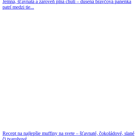
Jemná, šťavnatá a zároveň plná chuti – dusená bravčová panenka
patrí medzi tie...
Recept na najlepšie muffiny na svete – šťavnaté, čokoládové, slané
či tvarohové