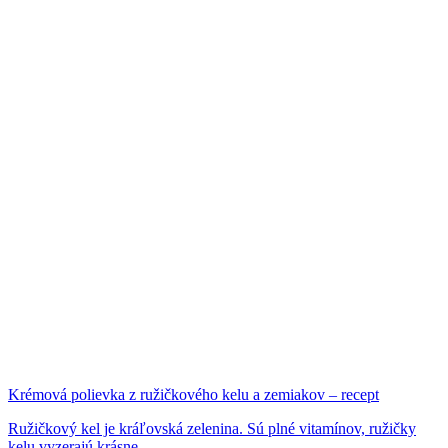
Krémová polievka z ružičkového kelu a zemiakov – recept
Ružičkový kel je kráľovská zelenina. Sú plné vitamínov, ružičky
kelu vyzerajú krásne...