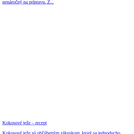
nenáročný na prípravu. Z...
Kokosové ježe – recept
Kokosové ježe sú obľúbeným zákuskom, ktorý sa jednoducho