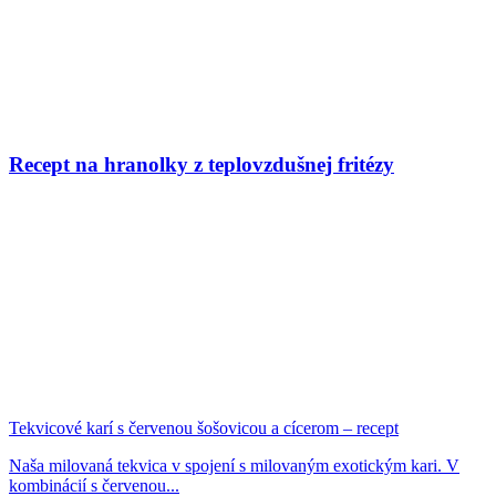
Recept na hranolky z teplovzdušnej fritézy
Tekvicové karí s červenou šošovicou a cícerom – recept
Naša milovaná tekvica v spojení s milovaným exotickým kari. V
kombinácií s červenou...