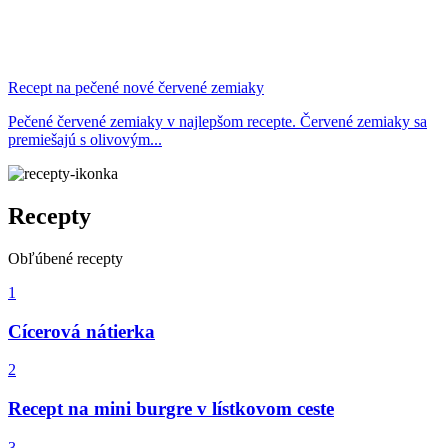
Recept na pečené nové červené zemiaky
Pečené červené zemiaky v najlepšom recepte. Červené zemiaky sa
premiešajú s olivovým...
Recepty
Obľúbené recepty
1
Cícerová nátierka
2
Recept na mini burgre v lístkovom ceste
3