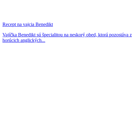
Recept na vajcia Benedikt
Vajíčka Benedikt sú špecialitou na neskorý obed, ktorá pozostáva z
horúcich anglických...