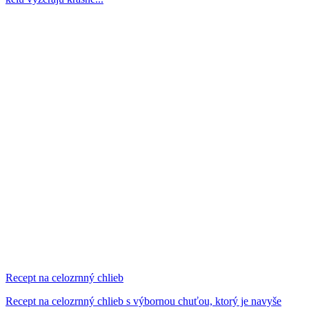
Recept na celozrnný chlieb
Recept na celozrnný chlieb s výbornou chuťou, ktorý je navyše