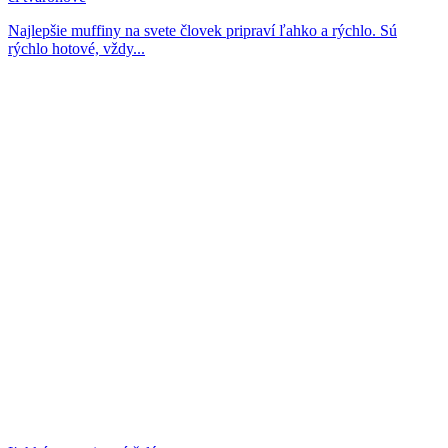
Najlepšie muffiny na svete človek pripraví ľahko a rýchlo. Sú
rýchlo hotové, vždy...