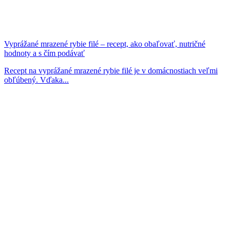
Vyprážané mrazené rybie filé – recept, ako obaľovať, nutričné
hodnoty a s čím podávať
Recept na vyprážané mrazené rybie filé je v domácnostiach veľmi
obľúbený. Vďaka...