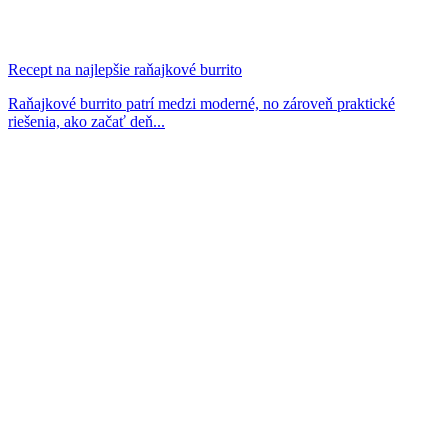
Recept na najlepšie raňajkové burrito
Raňajkové burrito patrí medzi moderné, no zároveň praktické
riešenia, ako začať deň...