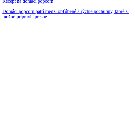
Recept na domáci popcorn
Domáci popcorn patrí medzi obľúbené a rýchle pochutiny, ktoré si
možno pripraviť presne...