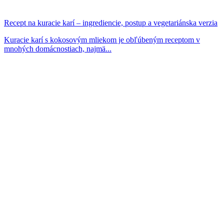
Recept na kuracie karí – ingrediencie, postup a vegetariánska verzia
Kuracie karí s kokosovým mliekom je obľúbeným receptom v
mnohých domácnostiach, najmä...