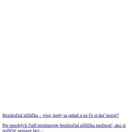
Bezúročná pôžička – vzor, kedy sa oplatí a na čo si dať pozor?
Pre mnohých ľudí predstavuje bezúročná pôžička možnosť, ako si
požičať peniaze bez...