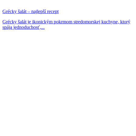
Grécky šalát – najlepší recept
Grécky šalát je ikonickým pokrmom stredomorskej kuchyne, ktorý
spája jednoduchosť,...