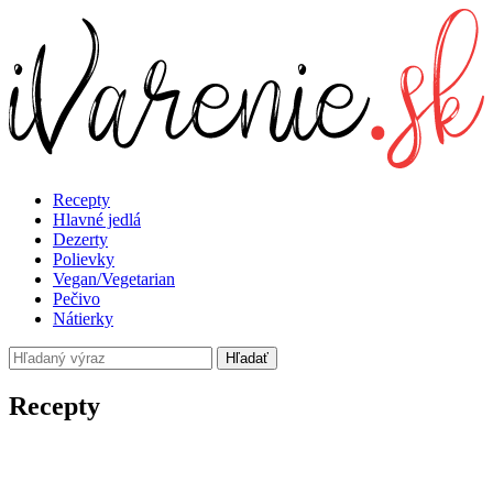
Recepty
Hlavné jedlá
Dezerty
Polievky
Vegan/Vegetarian
Pečivo
Nátierky
Hľadať
Recepty