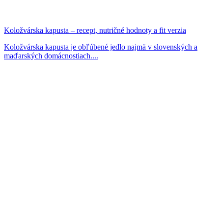
Koložvárska kapusta – recept, nutričné hodnoty a fit verzia
Koložvárska kapusta je obľúbené jedlo najmä v slovenských a
maďarských domácnostiach....