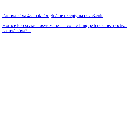
Ľadová káva 4× inak: Originálne recepty na osvieženie
Horúce leto si žiada osvieženie – a čo iné funguje lepšie než poctivá
ľadová káva?...