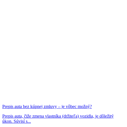
Prepis auta bez kúpnej zmluvy – je vôbec možný?
Prepis auta, čiže zmena vlastníka (držiteľa) vozidla, je dôležitý
úkon. Súvisí s...