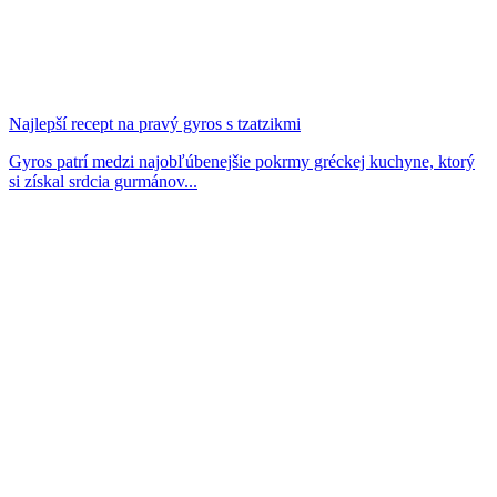
Najlepší recept na pravý gyros s tzatzikmi
Gyros patrí medzi najobľúbenejšie pokrmy gréckej kuchyne, ktorý
si získal srdcia gurmánov...