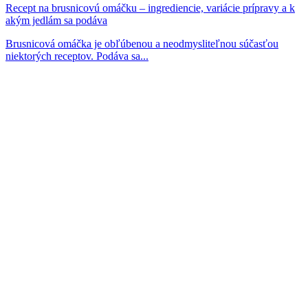
Recept na brusnicovú omáčku – ingrediencie, variácie prípravy a k
akým jedlám sa podáva
Brusnicová omáčka je obľúbenou a neodmysliteľnou súčasťou
niektorých receptov. Podáva sa...