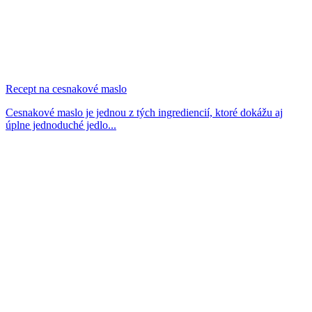
Recept na cesnakové maslo
Cesnakové maslo je jednou z tých ingrediencií, ktoré dokážu aj
úplne jednoduché jedlo...