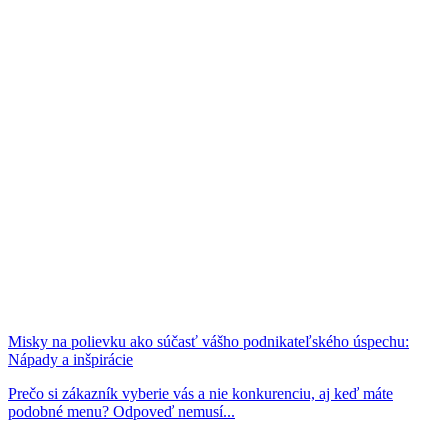
Misky na polievku ako súčasť vášho podnikateľského úspechu:
Nápady a inšpirácie
Prečo si zákazník vyberie vás a nie konkurenciu, aj keď máte
podobné menu? Odpoveď nemusí...