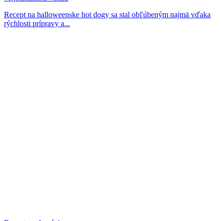
Recept na halloweenske hot dogy sa stal obľúbeným najmä vďaka
rýchlosti prípravy a...