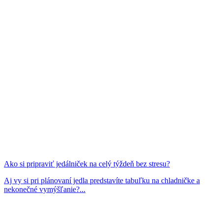
Ako si pripraviť jedálniček na celý týždeň bez stresu?
Aj vy si pri plánovaní jedla predstavíte tabuľku na chladničke a
nekonečné vymýšľanie?...