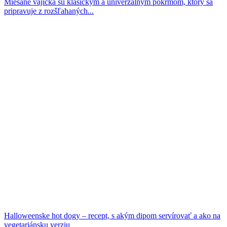
Miešané vajíčka sú klasickým a univerzálnym pokrmom, ktorý sa
pripravuje z rozšľahaných...
Halloweenske hot dogy – recept, s akým dipom servírovať a ako na
vegetariánsku verziu