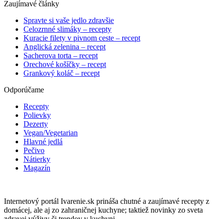
Zaujímavé články
Spravte si vaše jedlo zdravšie
Celozrnné slimáky – recepty
Kuracie filety v pivnom ceste – recept
Anglická zelenina – recept
Sacherova torta – recept
Orechové košíčky – recept
Grankový koláč – recept
Odporúčame
Recepty
Polievky
Dezerty
Vegan/Vegetarian
Hlavné jedlá
Pečivo
Nátierky
Magazín
Internetový portál Ivarenie.sk prináša chutné a zaujímavé recepty z
domácej, ale aj zo zahraničnej kuchyne; taktiež novinky zo sveta
zdravej výživy či trendov v kuchyni.