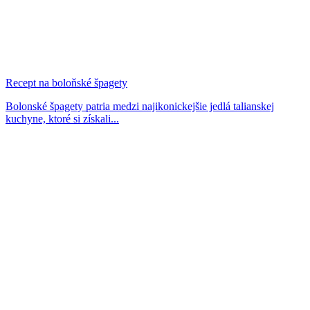
Recept na boloňské špagety
Bolonské špagety patria medzi najikonickejšie jedlá talianskej
kuchyne, ktoré si získali...