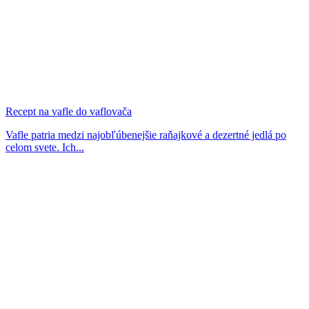
Recept na vafle do vaflovača
Vafle patria medzi najobľúbenejšie raňajkové a dezertné jedlá po
celom svete. Ich...