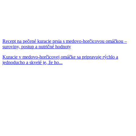
Recept na pečené kuracie prsia s medovo-horčicovou omáčkou –
suroviny, postup a nutričné hodnoty
Kuracie v medovo-horčicovej omáčke sa pripravuje rýchlo a
jednoducho a skvelé je, že ho...