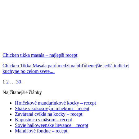
Chicken tikka masala – najlepší recept
Chicken Tikka Masala patrí medzi najobľúbenejšie jedlá indickej
kuchyne po celom svete....
1
2
…
30
Najčítanejšie články
Hrnčekové mandarínkové kocky – recept
Shake s kokosovým mliekom – recept
Zaváraná cvikla na kocky – recept
Kapustnica s mäsom – recept
Sovie halloweenske lievance – recept
Mandľové fondue – recept