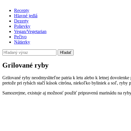
Recepty
Hlavné jedlá
Dezerty
Polievky
Vegan/Vegetarian
Pečivo
Nátierky
Hľadať
Grilované ryby
Grilované ryby neodmysliteľne patria k letu alebo k letnej dovolenke
pretože pri rybách stačí kúsok citróna, niekoľko byliniek a soľ, ryb
Samozrejme, existuje aj možnosť použiť pripravenú marinádu na ryby. N