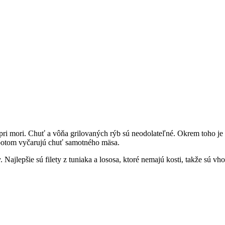
 pri mori. Chuť a vôňa grilovaných rýb sú neodolateľné. Okrem toho je
y potom vyčarujú chuť samotného mäsa.
ajlepšie sú filety z tuniaka a lososa, ktoré nemajú kosti, takže sú vhod