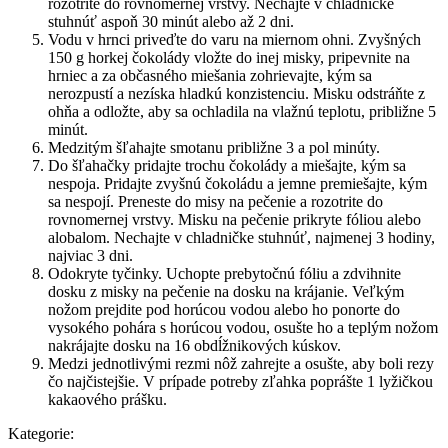
rozotrite do rovnomernej vrstvy. Nechajte v chladničke
stuhnúť aspoň 30 minút alebo až 2 dni.
Vodu v hrnci priveďte do varu na miernom ohni. Zvyšných
150 g horkej čokolády vložte do inej misky, pripevnite na
hrniec a za občasného miešania zohrievajte, kým sa
nerozpustí a nezíska hladkú konzistenciu. Misku odstráňte z
ohňa a odložte, aby sa ochladila na vlažnú teplotu, približne 5
minút.
Medzitým šľahajte smotanu približne 3 a pol minúty.
Do šľahačky pridajte trochu čokolády a miešajte, kým sa
nespoja. Pridajte zvyšnú čokoládu a jemne premiešajte, kým
sa nespojí. Preneste do misy na pečenie a rozotrite do
rovnomernej vrstvy. Misku na pečenie prikryte fóliou alebo
alobalom. Nechajte v chladničke stuhnúť, najmenej 3 hodiny,
najviac 3 dni.
Odokryte tyčinky. Uchopte prebytočnú fóliu a zdvihnite
dosku z misky na pečenie na dosku na krájanie. Veľkým
nožom prejdite pod horúcou vodou alebo ho ponorte do
vysokého pohára s horúcou vodou, osušte ho a teplým nožom
nakrájajte dosku na 16 obdĺžnikových kúskov.
Medzi jednotlivými rezmi nôž zahrejte a osušte, aby boli rezy
čo najčistejšie. V prípade potreby zľahka poprášte 1 lyžičkou
kakaového prášku.
Kategorie: