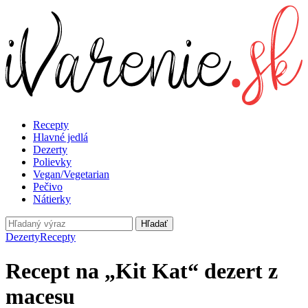
Recepty
Hlavné jedlá
Dezerty
Polievky
Vegan/Vegetarian
Pečivo
Nátierky
Hľadať
Dezerty
Recepty
Recept na „Kit Kat“ dezert z
macesu