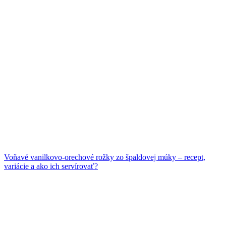
Voňavé vanilkovo-orechové rožky zo špaldovej múky – recept,
variácie a ako ich servírovať?