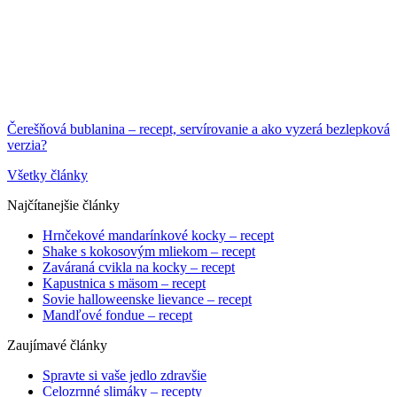
Čerešňová bublanina – recept, servírovanie a ako vyzerá bezlepková
verzia?
Všetky články
Najčítanejšie články
Hrnčekové mandarínkové kocky – recept
Shake s kokosovým mliekom – recept
Zaváraná cvikla na kocky – recept
Kapustnica s mäsom – recept
Sovie halloweenske lievance – recept
Mandľové fondue – recept
Zaujímavé články
Spravte si vaše jedlo zdravšie
Celozrnné slimáky – recepty