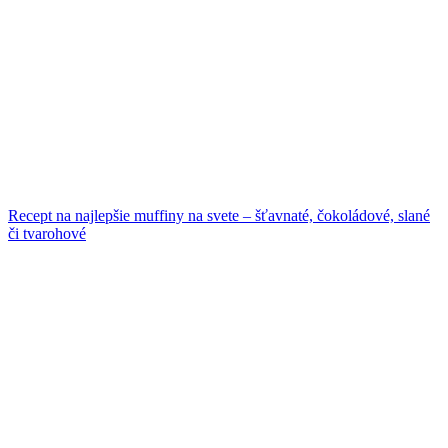
Recept na najlepšie muffiny na svete – šťavnaté, čokoládové, slané
či tvarohové