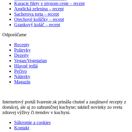
Kuracie filety v pivnom ceste – recept
Anglická zelenina – recept
Sacherova torta – recept
Orechové košíčky – recept
Grankový koláč – recept
Odporúčame
Recepty
Polievky
Dezerty
Vegan/Vegetarian
Hlavné jedlá
Pečivo
Nátierky
Magazín
Internetový portál Ivarenie.sk prináša chutné a zaujímavé recepty z
domácej, ale aj zo zahraničnej kuchyne; taktiež novinky zo sveta
zdravej výživy či trendov v kuchyni.
Súkromie a cookies
Kontakt