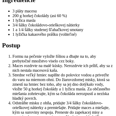
Ingrediencie
3 pláty macesu
200 g horkej čokolády (asi 60 %)
1 lyžica masla
3/4 šálky čokoládovo-orieškovej nátierky
1 a 1/4 šálky studenej šľahačkovej smotany
1 lyžička kakaového prášku (voliteľné)
Postup
Formu na pečenie vyložte fóliou a dbajte na to, aby
prebytočné množstvo viselo cez boky.
Maces rozdrvte na malé kúsky. Nerozdrvte ich príliš, aby sa z
nich nestala macesová kaša.
Stredne veľký hrniec naplňte do polovice vodou a priveďte
do varu na miernom ohni. Do žiaruvzdornej misky, ktorá sa
zmestí na hrniec bez toho, aby sa jej dno dotýkalo vody,
vložte 50 g horkej čokolády a 1 lyžicu masla. Za občasného
miešania zohrievajte, kým sa čokoláda nerozpustí a nezíska
hladký povrch.
Odstráňte misku z ohňa, pridajte 3/4 šálky čokoládovo-
orieškovej nátierky a premiešajte. Pridajte maces a miešajte,
kým sa suroviny nespoja. Preneste do zapekacej misy a