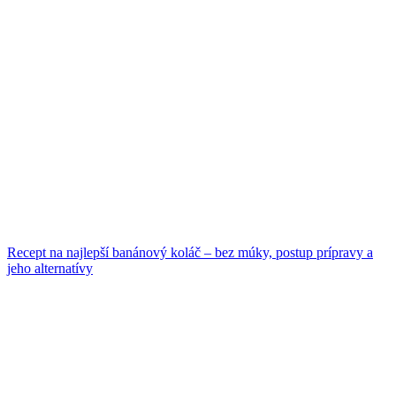
Recept na najlepší banánový koláč – bez múky, postup prípravy a
jeho alternatívy