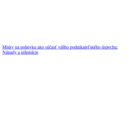
Misky na polievku ako súčasť vášho podnikateľského úspechu:
Nápady a inšpirácie