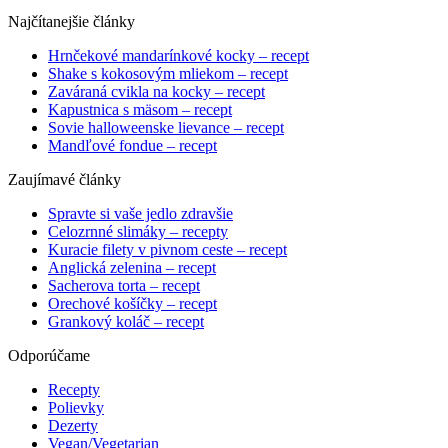
Najčítanejšie články
Hrnčekové mandarínkové kocky – recept
Shake s kokosovým mliekom – recept
Zaváraná cvikla na kocky – recept
Kapustnica s mäsom – recept
Sovie halloweenske lievance – recept
Mandľové fondue – recept
Zaujímavé články
Spravte si vaše jedlo zdravšie
Celozrnné slimáky – recepty
Kuracie filety v pivnom ceste – recept
Anglická zelenina – recept
Sacherova torta – recept
Orechové košíčky – recept
Grankový koláč – recept
Odporúčame
Recepty
Polievky
Dezerty
Vegan/Vegetarian