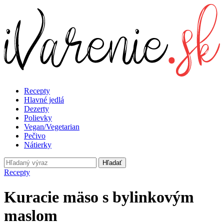
Recepty
Hlavné jedlá
Dezerty
Polievky
Vegan/Vegetarian
Pečivo
Nátierky
Hľadať
Recepty
Kuracie mäso s bylinkovým
maslom