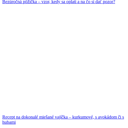
Bezúročná pôžička – vzor, kedy sa oplatí a na čo si dať pozor?
Recept na dokonalé miešané vajíčka – kurkumové, s avokádom či s
hubami