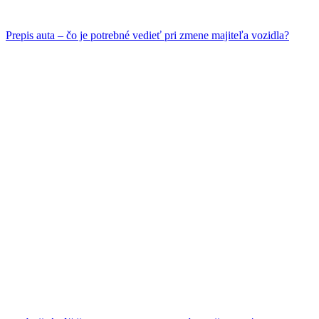
Prepis auta – čo je potrebné vedieť pri zmene majiteľa vozidla?