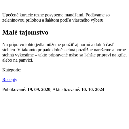
Upečené kuracie rezne posypeme mandľami. Podávame so
zeleninovou prílohou a šalátom podľa vlastného výberu.
Malé tajomstvo
Na prípravu tohto jedla môžeme použiť aj hornú a dolnú časť
stehien. V takomto prípade dolné stehná pozdĺžne narežeme a horné
stehná vykostíme – takto pripravené mäso sa ľahšie pripraví na grile,
alebo na panvici.
Kategorie:
Recepty
Publikované:
19. 09. 2020
, Aktualizované:
10. 10. 2024