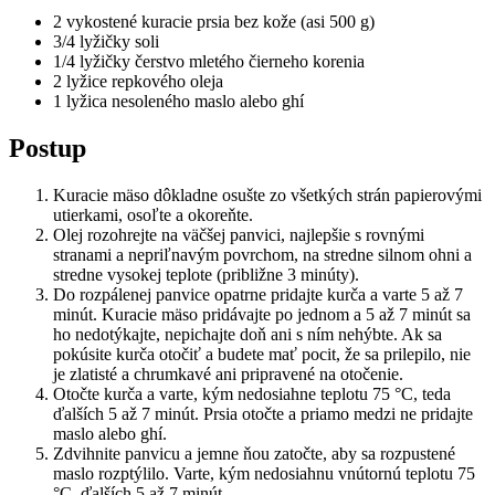
2 vykostené kuracie prsia bez kože (asi 500 g)
3/4 lyžičky soli
1/4 lyžičky čerstvo mletého čierneho korenia
2 lyžice repkového oleja
1 lyžica nesoleného maslo alebo ghí
Postup
Kuracie mäso dôkladne osušte zo všetkých strán papierovými
utierkami, osoľte a okoreňte.
Olej rozohrejte na väčšej panvici, najlepšie s rovnými
stranami a nepriľnavým povrchom, na stredne silnom ohni a
stredne vysokej teplote (približne 3 minúty).
Do rozpálenej panvice opatrne pridajte kurča a varte 5 až 7
minút. Kuracie mäso pridávajte po jednom a 5 až 7 minút sa
ho nedotýkajte, nepichajte doň ani s ním nehýbte. Ak sa
pokúsite kurča otočiť a budete mať pocit, že sa prilepilo, nie
je zlatisté a chrumkavé ani pripravené na otočenie.
Otočte kurča a varte, kým nedosiahne teplotu 75 °C, teda
ďalších 5 až 7 minút. Prsia otočte a priamo medzi ne pridajte
maslo alebo ghí.
Zdvihnite panvicu a jemne ňou zatočte, aby sa rozpustené
maslo rozptýlilo. Varte, kým nedosiahnu vnútornú teplotu 75
°C, ďalších 5 až 7 minút.