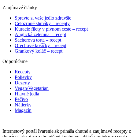
Zaujímavé články
Spravte si vaše jedlo zdravšie
Celozrnné slimáky – recepty
Kuracie filety v pivnom ceste – recept
Anglická zelenina – recept
Sacherova torta – recept
Orechové košíčky – recept
Grankový koláč – recept
Odporúčame
Recepty
Polievky
Dezerty
Vegan/Vegetarian
Hlavné jedlá
Pečivo
Nátierky
Magazín
Internetový portál Ivarenie.sk prináša chutné a zaujímavé recepty z
domácej, ale aj zo zahraničnej kuchyne; taktiež novinky zo sveta