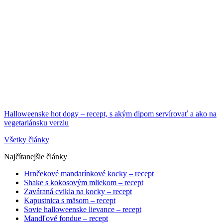
Halloweenske hot dogy – recept, s akým dipom servírovať a ako na
vegetariánsku verziu
Všetky články
Najčítanejšie články
Hrnčekové mandarínkové kocky – recept
Shake s kokosovým mliekom – recept
Zaváraná cvikla na kocky – recept
Kapustnica s mäsom – recept
Sovie halloweenske lievance – recept
Mandľové fondue – recept