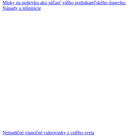
Misky na polievku ako súčasť vášho podnikateľského úspechu:
Nápady a inšpirácie
Netradičné vianočné cukrovinky z celého sveta