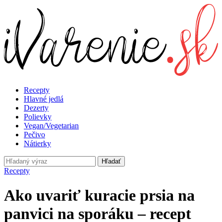
Recepty
Hlavné jedlá
Dezerty
Polievky
Vegan/Vegetarian
Pečivo
Nátierky
Hľadať
Recepty
Ako uvariť kuracie prsia na
panvici na sporáku – recept