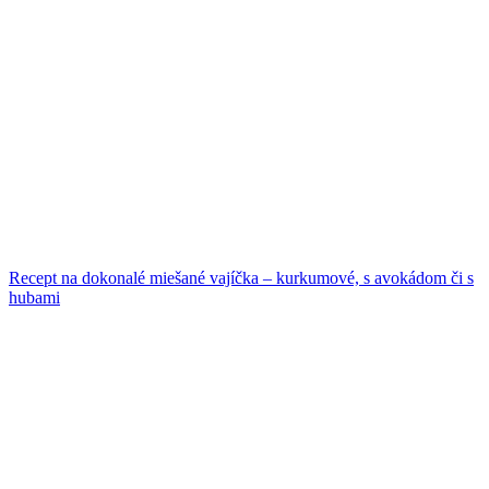
Recept na dokonalé miešané vajíčka – kurkumové, s avokádom či s
hubami