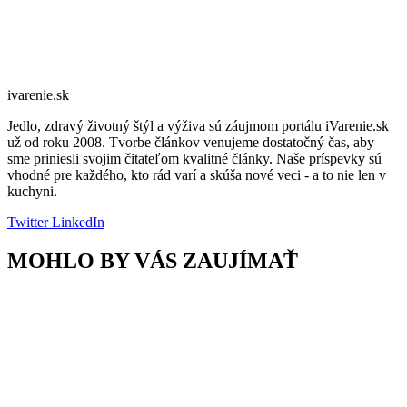
ivarenie.sk
Jedlo, zdravý životný štýl a výživa sú záujmom portálu iVarenie.sk
už od roku 2008. Tvorbe článkov venujeme dostatočný čas, aby
sme priniesli svojim čitateľom kvalitné články. Naše príspevky sú
vhodné pre každého, kto rád varí a skúša nové veci - a to nie len v
kuchyni.
Twitter
LinkedIn
MOHLO BY VÁS ZAUJÍMAŤ