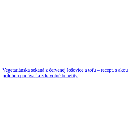
Vegetariánska sekaná z červenej šošovice a tofu – recept, s akou
prílohou podávať a zdravotné benefity