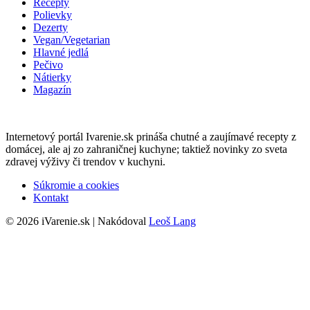
Recepty
Polievky
Dezerty
Vegan/Vegetarian
Hlavné jedlá
Pečivo
Nátierky
Magazín
Internetový portál Ivarenie.sk prináša chutné a zaujímavé recepty z
domácej, ale aj zo zahraničnej kuchyne; taktiež novinky zo sveta
zdravej výživy či trendov v kuchyni.
Súkromie a cookies
Kontakt
© 2026 iVarenie.sk | Nakódoval
Leoš Lang