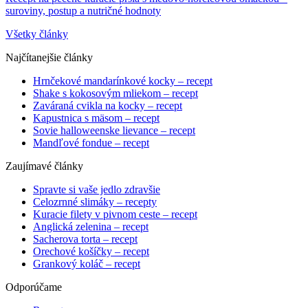
suroviny, postup a nutričné hodnoty
Všetky články
Najčítanejšie články
Hrnčekové mandarínkové kocky – recept
Shake s kokosovým mliekom – recept
Zaváraná cvikla na kocky – recept
Kapustnica s mäsom – recept
Sovie halloweenske lievance – recept
Mandľové fondue – recept
Zaujímavé články
Spravte si vaše jedlo zdravšie
Celozrnné slimáky – recepty
Kuracie filety v pivnom ceste – recept
Anglická zelenina – recept
Sacherova torta – recept
Orechové košíčky – recept
Grankový koláč – recept
Odporúčame