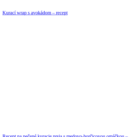
Kurací wrap s avokádom – recept
Recept na pečené kuracie prsia s medovo-horčicovou omáčkou –