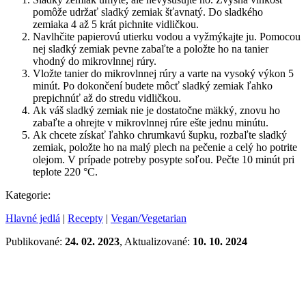
pomôže udržať sladký zemiak šťavnatý. Do sladkého
zemiaka 4 až 5 krát pichnite vidličkou.
Navlhčite papierovú utierku vodou a vyžmýkajte ju. Pomocou
nej sladký zemiak pevne zabaľte a položte ho na tanier
vhodný do mikrovlnnej rúry.
Vložte tanier do mikrovlnnej rúry a varte na vysoký výkon 5
minút. Po dokončení budete môcť sladký zemiak ľahko
prepichnúť až do stredu vidličkou.
Ak váš sladký zemiak nie je dostatočne mäkký, znovu ho
zabaľte a ohrejte v mikrovlnnej rúre ešte jednu minútu.
Ak chcete získať ľahko chrumkavú šupku, rozbaľte sladký
zemiak, položte ho na malý plech na pečenie a celý ho potrite
olejom. V prípade potreby posypte soľou. Pečte 10 minút pri
teplote 220 °C.
Kategorie:
Hlavné jedlá
|
Recepty
|
Vegan/Vegetarian
Publikované:
24. 02. 2023
, Aktualizované:
10. 10. 2024