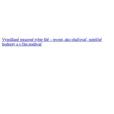
Vyprážané mrazené rybie filé – recept, ako obaľovať, nutričné
hodnoty a s čím podávať