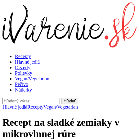
Recepty
Hlavné jedlá
Dezerty
Polievky
Vegan/Vegetarian
Pečivo
Nátierky
Hľadať
Hlavné jedlá
Recepty
Vegan/Vegetarian
Recept na sladké zemiaky v
mikrovlnnej rúre