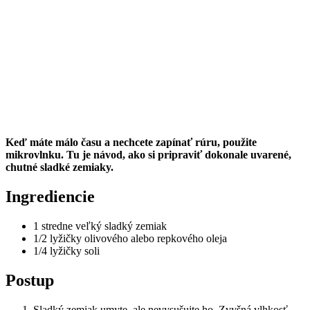
Keď máte málo času a nechcete zapínať rúru, použite
mikrovlnku. Tu je návod, ako si pripraviť dokonale uvarené,
chutné sladké zemiaky.
Ingrediencie
1 stredne veľký sladký zemiak
1/2 lyžičky olivového alebo repkového oleja
1/4 lyžičky soli
Postup
Sladký zemiak umyte, ale nevysušujte ho. Zvyšná vlhkosť