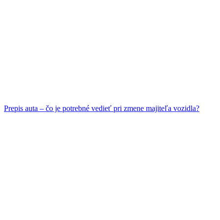
Prepis auta – čo je potrebné vedieť pri zmene majiteľa vozidla?