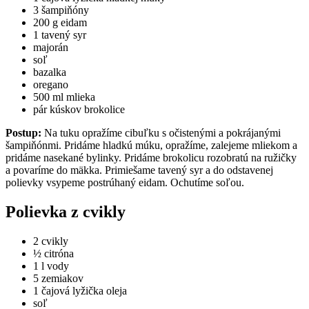
3 šampiňóny
200 g eidam
1 tavený syr
majorán
soľ
bazalka
oregano
500 ml mlieka
pár kúskov brokolice
Postup:
Na tuku opražíme cibuľku s očistenými a pokrájanými
šampiňónmi. Pridáme hladkú múku, opražíme, zalejeme mliekom a
pridáme nasekané bylinky. Pridáme brokolicu rozobratú na ružičky
a povaríme do mäkka. Primiešame tavený syr a do odstavenej
polievky vsypeme postrúhaný eidam. Ochutíme soľou.
Polievka z cvikly
2 cvikly
½ citróna
1 l vody
5 zemiakov
1 čajová lyžička oleja
soľ