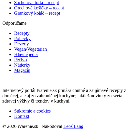
Sacherova torta – recept
Orechové košíčky – recept
Grankový koláč – recept
Odporúčame
Recepty
Polievky
Dezerty
Vegan/Vegetarian
Hlavné jedlá
Pečivo
Nátierky
Magazín
Internetový portál Ivarenie.sk prináša chutné a zaujímavé recepty z
domácej, ale aj zo zahraničnej kuchyne; taktiež novinky zo sveta
zdravej výživy či trendov v kuchyni.
Súkromie a cookies
Kontakt
© 2026 iVarenie.sk | Nakódoval
Leoš Lang