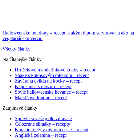
Halloweenske hot dogy – recept, s akým dipom servírovať a ako na
vegetariánsku verziu
Všetky články
Najčítanejšie články
Hrnčekové mandarínkové kocky – recept
Shake s kokosovým mliekom – recept
Zaváraná cvikla na kocky – recept
Kapustnica s mäsom – recept
Sovie halloweenske lievance – recept
Mandľové fondue – recept
Zaujímavé články
Spravte si vaše jedlo zdravšie
Celozrnné slimáky – recepty
Kuracie filety v pivnom ceste – recept
Anglická zelenina – recept