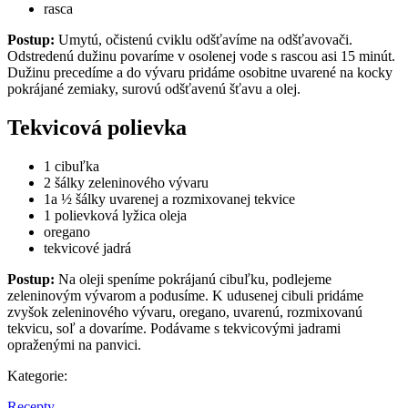
rasca
Postup:
Umytú, očistenú cviklu odšťavíme na odšťavovači.
Odstredenú dužinu povaríme v osolenej vode s rascou asi 15 minút.
Dužinu precedíme a do vývaru pridáme osobitne uvarené na kocky
pokrájané zemiaky, surovú odšťavenú šťavu a olej.
Tekvicová polievka
1 cibuľka
2 šálky zeleninového vývaru
1a ½ šálky uvarenej a rozmixovanej tekvice
1 polievková lyžica oleja
oregano
tekvicové jadrá
Postup:
Na oleji speníme pokrájanú cibuľku, podlejeme
zeleninovým vývarom a podusíme. K udusenej cibuli pridáme
zvyšok zeleninového vývaru, oregano, uvarenú, rozmixovanú
tekvicu, soľ a dovaríme. Podávame s tekvicovými jadrami
opraženými na panvici.
Kategorie:
Recepty