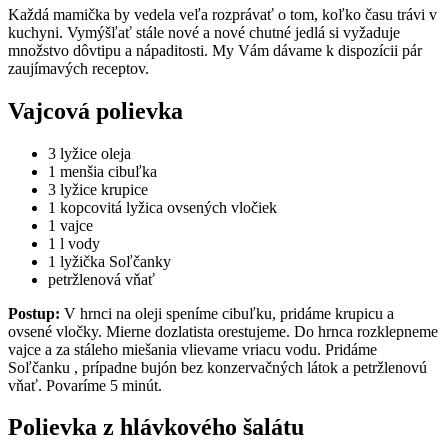
Každá mamička by vedela veľa rozprávať o tom, koľko času trávi v
kuchyni. Vymýšľať stále nové a nové chutné jedlá si vyžaduje
množstvo dôvtipu a nápaditosti. My Vám dávame k dispozícii pár
zaujímavých receptov.
Vajcová polievka
3 lyžice oleja
1 menšia cibuľka
3 lyžice krupice
1 kopcovitá lyžica ovsených vločiek
1 vajce
1 l vody
1 lyžička Soľčanky
petržlenová vňať
Postup:
V hrnci na oleji speníme cibuľku, pridáme krupicu a
ovsené vločky. Mierne dozlatista orestujeme. Do hrnca rozklepneme
vajce a za stáleho miešania vlievame vriacu vodu. Pridáme
Soľčanku , prípadne bujón bez konzervačných látok a petržlenovú
vňať. Povaríme 5 minút.
Polievka z hlávkového šalátu