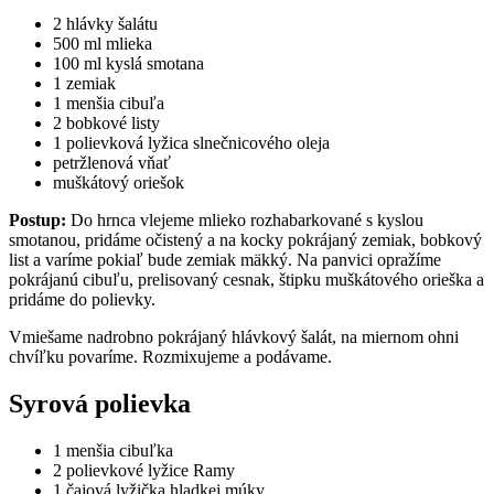
2 hlávky šalátu
500 ml mlieka
100 ml kyslá smotana
1 zemiak
1 menšia cibuľa
2 bobkové listy
1 polievková lyžica slnečnicového oleja
petržlenová vňať
muškátový oriešok
Postup:
Do hrnca vlejeme mlieko rozhabarkované s kyslou
smotanou, pridáme očistený a na kocky pokrájaný zemiak, bobkový
list a varíme pokiaľ bude zemiak mäkký. Na panvici opražíme
pokrájanú cibuľu, prelisovaný cesnak, štipku muškátového orieška a
pridáme do polievky.
Vmiešame nadrobno pokrájaný hlávkový šalát, na miernom ohni
chvíľku povaríme. Rozmixujeme a podávame.
Syrová polievka
1 menšia cibuľka
2 polievkové lyžice Ramy
1 čajová lyžička hladkej múky