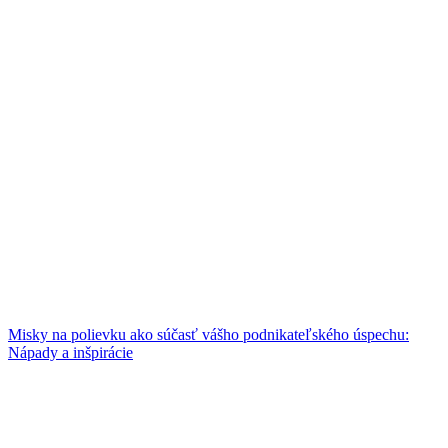
Misky na polievku ako súčasť vášho podnikateľského úspechu:
Nápady a inšpirácie