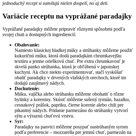
jednoduchý recept si zamilujú nielen dospelí, no aj deti.
Variácie receptu na vyprážané paradajky
Vyprážané paradajky môžete pripraviť rôznymi spôsobmi podľa
svojej chuti a dostupných ingrediencií:
Obalovanie:
Namiesto klasickej hladkej múky a strúhanky môžeme použiť
kukuričnú múku, ktorá dodá paradajkám chrumkavejšiu
textúru a jemne orieškovú chuť. Pre extra chrumkavosť je
skvelá panko strúhanka, ktorá je obľúbená v japonskej
kuchyni. Ak chce niekto experimentovať, stačí vyskúšať
obaliť paradajky v drvených vlašských orechoch, ktoré im
dodajú zaujímavý nádych.
Dochutenie:
Múku, vajíčka alebo strúhanku môžeme obohatiť o rôzne
bylinky a koreniny. Skúsiť môžeme sušený tymián, bazalku,
cesnakový prášok, papriku, čierne korenie alebo chili pre
pikantný nádych. Pridanie parmezánu do strúhanky vytvorí
sýtu a výraznú chuťovú vrstvu.
Syr:
Paradajky na panvici môžeme posypať nastrúhaným syrom
podľa preferencie – mozzarella pre jemnú chuť, parmezán na