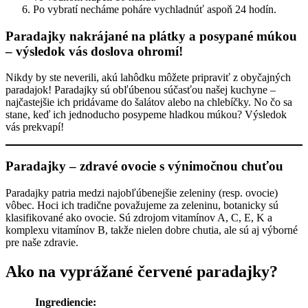
Po vybratí necháme poháre vychladnúť aspoň 24 hodín.
Paradajky nakrájané na plátky a posypané múkou
– výsledok vás doslova ohromí!
Nikdy by ste neverili, akú lahôdku môžete pripraviť z obyčajných
paradajok! Paradajky sú obľúbenou súčasťou našej kuchyne –
najčastejšie ich pridávame do šalátov alebo na chlebíčky. No čo sa
stane, keď ich jednoducho posypeme hladkou múkou? Výsledok
vás prekvapí!
Paradajky – zdravé ovocie s výnimočnou chuťou
Paradajky patria medzi najobľúbenejšie zeleniny (resp. ovocie)
vôbec. Hoci ich tradične považujeme za zeleninu, botanicky sú
klasifikované ako ovocie. Sú zdrojom vitamínov A, C, E, K a
komplexu vitamínov B, takže nielen dobre chutia, ale sú aj výborné
pre naše zdravie.
Ako na vyprážané červené paradajky?
Ingrediencie: