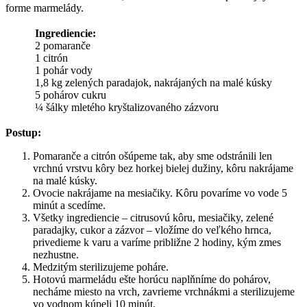
forme marmelády.
Ingrediencie:
2 pomaranče
1 citrón
1 pohár vody
1,8 kg zelených paradajok, nakrájaných na malé kúsky
5 pohárov cukru
¼ šálky mletého kryštalizovaného zázvoru
Postup:
Pomaranče a citrón ošúpeme tak, aby sme odstránili len
vrchnú vrstvu kôry bez horkej bielej dužiny, kôru nakrájame
na malé kúsky.
Ovocie nakrájame na mesiačiky. Kôru povaríme vo vode 5
minút a scedíme.
Všetky ingrediencie – citrusovú kôru, mesiačiky, zelené
paradajky, cukor a zázvor – vložíme do veľkého hrnca,
privedieme k varu a varíme približne 2 hodiny, kým zmes
nezhustne.
Medzitým sterilizujeme poháre.
Hotovú marmeládu ešte horúcu naplňníme do pohárov,
necháme miesto na vrch, zavrieme vrchnákmi a sterilizujeme
vo vodnom kúpeli 10 minút.