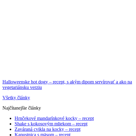
Halloweenske hot dogy – recept, s akým dipom servírovať a ako na
vegetariánsku verziu
Všetky články
Najčítanejšie články
Hrnčekové mandarínkové kocky – recept
Shake s kokosovým mliekom – recept
Zaváraná cvikla na kocky – recept
Kapustnica s mäsom – recept