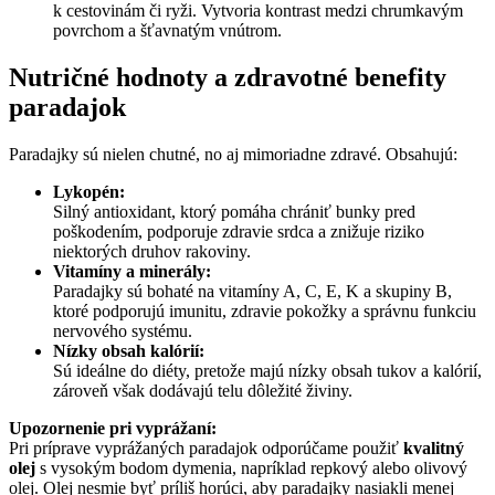
k cestovinám či ryži. Vytvoria kontrast medzi chrumkavým
povrchom a šťavnatým vnútrom.
Nutričné hodnoty a zdravotné benefity
paradajok
Paradajky sú nielen chutné, no aj mimoriadne zdravé. Obsahujú:
Lykopén:
Silný antioxidant, ktorý pomáha chrániť bunky pred
poškodením, podporuje zdravie srdca a znižuje riziko
niektorých druhov rakoviny.
Vitamíny a minerály:
Paradajky sú bohaté na vitamíny A, C, E, K a skupiny B,
ktoré podporujú imunitu, zdravie pokožky a správnu funkciu
nervového systému.
Nízky obsah kalórií:
Sú ideálne do diéty, pretože majú nízky obsah tukov a kalórií,
zároveň však dodávajú telu dôležité živiny.
Upozornenie pri vyprážaní:
Pri príprave vyprážaných paradajok odporúčame použiť
kvalitný
olej
s vysokým bodom dymenia, napríklad repkový alebo olivový
olej. Olej nesmie byť príliš horúci, aby paradajky nasiakli menej