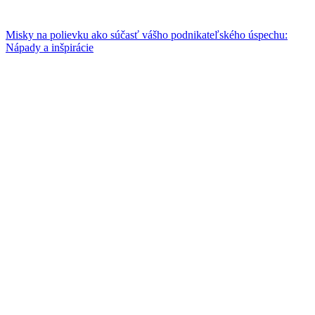
Misky na polievku ako súčasť vášho podnikateľského úspechu:
Nápady a inšpirácie