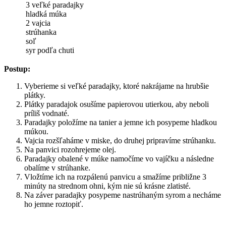
3 veľké paradajky
hladká múka
2 vajcia
strúhanka
soľ
syr podľa chuti
Postup:
Vyberieme si veľké paradajky, ktoré nakrájame na hrubšie
plátky.
Plátky paradajok osušíme papierovou utierkou, aby neboli
príliš vodnaté.
Paradajky položíme na tanier a jemne ich posypeme hladkou
múkou.
Vajcia rozšľaháme v miske, do druhej pripravíme strúhanku.
Na panvici rozohrejeme olej.
Paradajky obalené v múke namočíme vo vajíčku a následne
obalíme v strúhanke.
Vložtíme ich na rozpálenú panvicu a smažíme približne 3
minúty na strednom ohni, kým nie sú krásne zlatisté.
Na záver paradajky posypeme nastrúhaným syrom a necháme
ho jemne roztopiť.