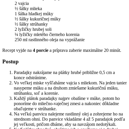
2 vajcia
½ šálky mlieka
1 šálka hladkej múky
½ šálky kukuričnej múky
½ šálky strúhanky
2 lyžičky hrubej soli
¼ lyžičky mletého čierneho korenia
250 ml rastlinného oleja na vyprážanie
Recept vyjde na
4 porcie
a príprava zaberie maximálne 20 minút.
Postup
Paradajky nakrájame na plátky hrubé približne 0,5 cm a
konce odstránime.
Vo veľkej miske vyšľaháme vajcia s mliekom. Na jeden tanier
nasypeme múku a na druhom zmiešame kukuričnú múku,
strúhanku, soľ a korenie.
Každý plátok paradajky najprv obalíme v múke, potom ho
ponoríme do mliečno-vaječnej zmesi a nakoniec dôkladne
obaľujeme v strúhanke.
Na veľkú panvicu nalejeme rastlinný olej a zohrejeme ho na
strednom ohni. Do panvice vkladáme 4 až 5 paradajok podľa
jej veľkosti, pričom dbáme, aby sa navzájom nedotýkali.