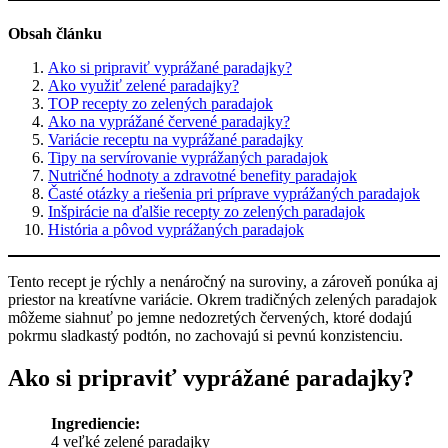
Obsah článku
Ako si pripraviť vyprážané paradajky?
Ako využiť zelené paradajky?
TOP recepty zo zelených paradajok
Ako na vyprážané červené paradajky?
Variácie receptu na vyprážané paradajky
Tipy na servírovanie vyprážaných paradajok
Nutričné hodnoty a zdravotné benefity paradajok
Časté otázky a riešenia pri príprave vyprážaných paradajok
Inšpirácie na ďalšie recepty zo zelených paradajok
História a pôvod vyprážaných paradajok
Tento recept je rýchly a nenáročný na suroviny, a zároveň ponúka aj
priestor na kreatívne variácie. Okrem tradičných zelených paradajok
môžeme siahnuť po jemne nedozretých červených, ktoré dodajú
pokrmu sladkastý podtón, no zachovajú si pevnú konzistenciu.
Ako si pripraviť vyprážané paradajky?
Ingrediencie:
4 veľké zelené paradajky