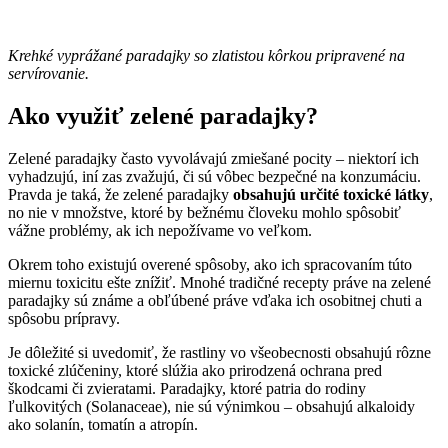
Krehké vyprážané paradajky so zlatistou kôrkou pripravené na
servírovanie.
Ako využiť zelené paradajky?
Zelené paradajky často vyvolávajú zmiešané pocity – niektorí ich
vyhadzujú, iní zas zvažujú, či sú vôbec bezpečné na konzumáciu.
Pravda je taká, že zelené paradajky
obsahujú určité toxické látky
,
no nie v množstve, ktoré by bežnému človeku mohlo spôsobiť
vážne problémy, ak ich nepožívame vo veľkom.
Okrem toho existujú overené spôsoby, ako ich spracovaním túto
miernu toxicitu ešte znížiť. Mnohé tradičné recepty práve na zelené
paradajky sú známe a obľúbené práve vďaka ich osobitnej chuti a
spôsobu prípravy.
Je dôležité si uvedomiť, že rastliny vo všeobecnosti obsahujú rôzne
toxické zlúčeniny, ktoré slúžia ako prirodzená ochrana pred
škodcami či zvieratami. Paradajky, ktoré patria do rodiny
ľulkovitých (Solanaceae), nie sú výnimkou – obsahujú alkaloidy
ako solanín, tomatín a atropín.