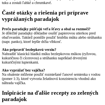
tuku a zostali ľahké a chrumkavé.
Časté otázky a riešenia pri príprave
vyprážaných paradajok
Prečo paradajky púšťajú veľa šťavy a obal sa rozmočí?
Je dôležité paradajky dôkladne osušiť papierovou utierkou pred
obaľovaním. Taktiež pomôže použiť hrubšiu múku alebo strúhanku
(napr. panko), ktoré lepšie držia vlhkosť.
Ako pripraviť bezlepkovú verziu?
Nahradíiť klasickú hladkú múku bezlepkovou múkou (ryžovou,
kukuričnou či cícerovou) a strúhanku napríklad drvenými
kukuričnými lupienkami.
Ako vyprážať bez vajíčka?
Na obalenie môžeme použiť rozmiešané ľanové semienka s vodou
(pomer 1:3), ktoré vytvoria želatínovú konzistenciu vhodnú ako
náhrada vajíčka.
Inšpirácie na ďalšie recepty zo zelených
paradajok