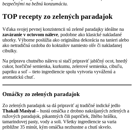
bezpečnými na bežnú konzumáciu.
TOP recepty zo zelených paradajok
Vďaka svojej pevnej konzistencii sú zelené paradajky ideálne na
zaváranie v octovom náleve
, podobne ako klasické nakladané
uhorky. Výborne poslúžia ako originálna dekorácia na tanieri alebo
ako netradičná ozdoba do koktailov namiesto olív či nakladanej
cibulky.
Na prípravu chutného nálevu si stačí pripraviť jablčný ocot, hnedý
cukor, horčičné semienka, kurkumu, zelerové semienka, cibuľu,
papriku a soľ – tieto ingrediencie spolu vytvoria vyváženú a
aromatickú chuť.
Omáčky zo zelených paradajok
Zo zelených paradajok sa dá pripraviť aj tradičné indické jedlo
Thakali Masiyal
– hustá omáčka z drobno nakrájaných zelených a
ružových paradajok, pikantných čili papričiek, žltého hrášku,
tamarindovej pasty, vody a soli. Všetky ingrediencie sa varia
približne 35 minút, kým omáčka nezhustne a chutí skvelo.