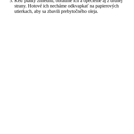
Keď plátky zhnednú, obrátime ich a opečieme aj z druhej
strany. Hotové ich necháme odkvapkať na papierových
utierkach, aby sa zbavili prebytočného oleja.