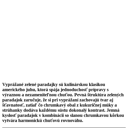
Vyprážané zelené paradajky sú kulinárskou klasikou
amerického juhu, ktorá spája jednoduchosť prípravy s
výraznou a nezameniteľnou chuťou. Pevná štruktúra zelených
paradajok zaručuje, že si pri vyprážaní zachovajú tvar aj
šťavnatosť, zatiaľ čo chrumkavý obal z kukuričnej múky a
strúhanky dodáva každému sústu dokonalý kontrast. Jemná
kyslosť paradajok v kombinácii so slanou chrumkavou kôrkou
vytvára harmonickú chuťovú rovnováhu.