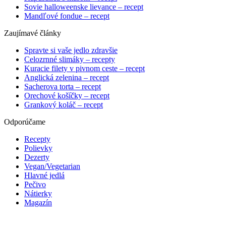
Sovie halloweenske lievance – recept
Mandľové fondue – recept
Zaujímavé články
Spravte si vaše jedlo zdravšie
Celozrnné slimáky – recepty
Kuracie filety v pivnom ceste – recept
Anglická zelenina – recept
Sacherova torta – recept
Orechové košíčky – recept
Grankový koláč – recept
Odporúčame
Recepty
Polievky
Dezerty
Vegan/Vegetarian
Hlavné jedlá
Pečivo
Nátierky
Magazín