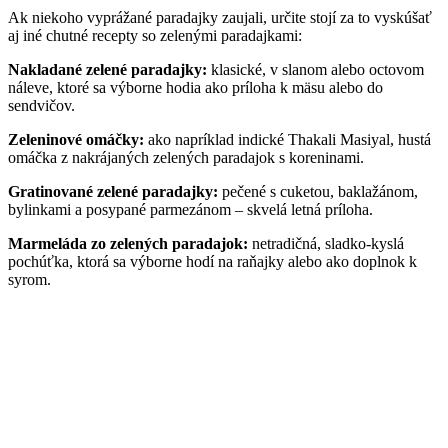
Ak niekoho vyprážané paradajky zaujali, určite stojí za to vyskúšať
aj iné chutné recepty so zelenými paradajkami:
Nakladané zelené paradajky:
klasické, v slanom alebo octovom
náleve, ktoré sa výborne hodia ako príloha k mäsu alebo do
sendvičov.
Zeleninové omáčky:
ako napríklad indické Thakali Masiyal, hustá
omáčka z nakrájaných zelených paradajok s koreninami.
Gratinované zelené paradajky:
pečené s cuketou, baklažánom,
bylinkami a posypané parmezánom – skvelá letná príloha.
Marmeláda zo zelených paradajok:
netradičná, sladko-kyslá
pochúťka, ktorá sa výborne hodí na raňajky alebo ako doplnok k
syrom.