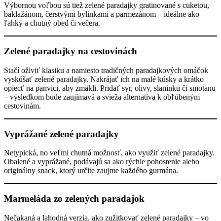
Výbornou voľbou sú tiež zelené paradajky gratinované s cuketou,
baklažánom, čerstvými bylinkami a parmezánom – ideálne ako
ľahký a chutný obed či večera.
Zelené paradajky na cestovinách
Stačí oživiť klasiku a namiesto tradičných paradajkových omáčok
vyskúšať zelené paradajky. Nakrájať ich na malé kúsky a krátko
opiecť na panvici, aby zmäkli. Pridať syr, olivy, slaninku či smotanu
– výsledkom bude zaujímavá a svieža alternatíva k obľúbeným
cestovinám.
Vyprážané zelené paradajky
Netypická, no veľmi chutná možnosť, ako využiť zelené paradajky.
Obalené a vyprážané, podávajú sa ako rýchle pohostenie alebo
originálny snack, ktorý určite zaujme každého gurmána.
Marmeláda zo zelených paradajok
Nečakaná a lahodná verzia, ako zužitkovať zelené paradajky – vo