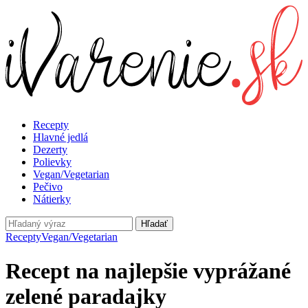
Recepty
Hlavné jedlá
Dezerty
Polievky
Vegan/Vegetarian
Pečivo
Nátierky
Hľadať
Recepty
Vegan/Vegetarian
Recept na najlepšie vyprážané
zelené paradajky