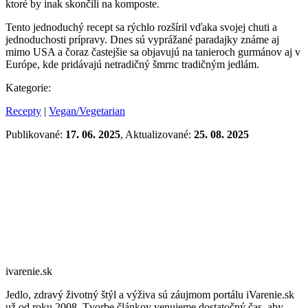
ktoré by inak skončili na komposte.
Tento jednoduchý recept sa rýchlo rozšíril vďaka svojej chuti a
jednoduchosti prípravy. Dnes sú vyprážané paradajky známe aj
mimo USA a čoraz častejšie sa objavujú na tanieroch gurmánov aj v
Európe, kde pridávajú netradičný šmrnc tradičným jedlám.
Kategorie:
Recepty
|
Vegan/Vegetarian
Publikované:
17. 06. 2025
, Aktualizované:
25. 08. 2025
ivarenie.sk
Jedlo, zdravý životný štýl a výživa sú záujmom portálu iVarenie.sk
už od roku 2008. Tvorbe článkov venujeme dostatočný čas, aby