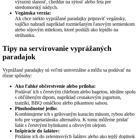
výraznú slanosť, cheddar na sýtosť alebo feta pre
stredomorský nádych.
Vegánska verzia:
Ak chce niekto vyprážané paradajky pripraviť vegánsky,
vajíčko nahradí napríklad rozmiešaným ľanovým semienkom
alebo sójovým mliekom, ktoré poslúži ako lepidlo na
strúhanku.
Tipy na servírovanie vyprážaných
paradajok
Vyprážané paradajky sú veľmi univerzálne a môžu sa podávať na
rôzne spôsoby:
Ako ľahké občerstvenie alebo príloha:
Podávať ich s čerstvým chlebom alebo bagetou, ideálne spolu
s obľúbeným dipom, napríklad cesnakovým jogurtom,
tzatziki, BBQ omáčkou alebo pikantnou salsou.
Plnohodnotné jedlo:
Kombinujeme ich s grilovaným kuracím mäsom, rybou alebo
tofu pre vegetariánsku alternatívu. K tomu môžeme pridať
šalát s čerstvými bylinkami a olivovým olejom.
Inšpirácie do šalátov:
Pridáme ich do zeleninových šalátov alebo ako teplý doplnok