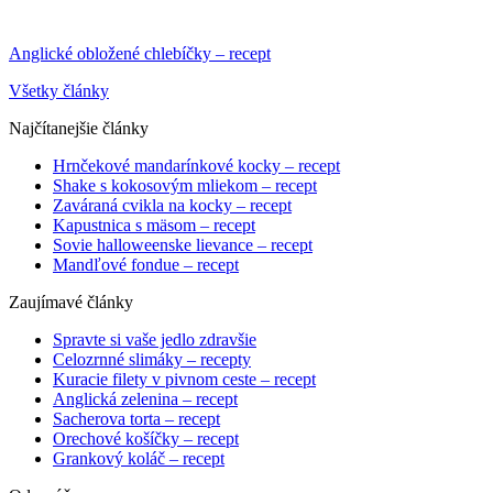
Anglické obložené chlebíčky – recept
Všetky články
Najčítanejšie články
Hrnčekové mandarínkové kocky – recept
Shake s kokosovým mliekom – recept
Zaváraná cvikla na kocky – recept
Kapustnica s mäsom – recept
Sovie halloweenske lievance – recept
Mandľové fondue – recept
Zaujímavé články
Spravte si vaše jedlo zdravšie
Celozrnné slimáky – recepty
Kuracie filety v pivnom ceste – recept
Anglická zelenina – recept
Sacherova torta – recept
Orechové košíčky – recept
Grankový koláč – recept