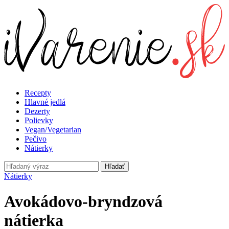
Recepty
Hlavné jedlá
Dezerty
Polievky
Vegan/Vegetarian
Pečivo
Nátierky
Hľadať
Nátierky
Avokádovo-bryndzová
nátierka