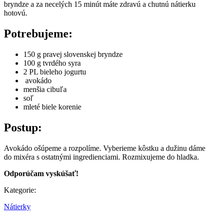
bryndze a za necelých 15 minút máte zdravú a chutnú nátierku
hotovú.
Potrebujeme:
150 g pravej slovenskej bryndze
100 g tvrdého syra
2 PL bieleho jogurtu
avokádo
menšia cibuľa
soľ
mleté biele korenie
Postup:
Avokádo ošúpeme a rozpolíme. Vyberieme kôstku a dužinu dáme
do mixéra s ostatnými ingredienciami. Rozmixujeme do hladka.
Odporúčam vyskúšať!
Kategorie:
Nátierky