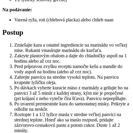
Na podávanie:
Varená ryža, roti (chlebová placka) alebo chlieb naan
Postup
Zmiešajte kura a ostatné ingrediencie na marinádu vo veľkej
mise. Rukami vmasírujte marinádu do kurčaťa.
Zakryte plastovým obalom a dajte do chladničky aspoň na 1
hodinu alebo až cez noc.
Pred prípravou zvyšku receptu namočte kešu a mandle do
vody aspoň na hodinu (alebo až cez noc).
Zahrejte panvicu na stredne vysokú teplotu. Na panvicu
kvapnite lyžičku oleja.
Po dávkach vyberte kuracie mäso z marinády a grilujte ho na
panvici 3 až 5 minút z každej strany, kým nie je prepečené
(pri krájaní z neho vytečie číra šťava). Panvicu neprepĺňajte.
Po uvarení premiestnite kura do samostatnej misky. Prikryte a
odložte na neskôr.
Roztopte 1 a 1/2 lyžice masla v stredne veľkej panvici na
strednej teplote. Hneď ako sa maslo rozpustí, pridajte
zázvorovo-cesnakovú pastu a potom cukor. Duste 1 až 2
minúty.