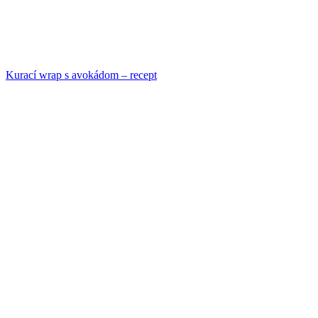
Kurací wrap s avokádom – recept