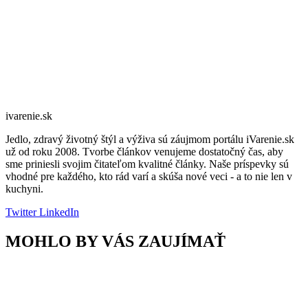
ivarenie.sk
Jedlo, zdravý životný štýl a výživa sú záujmom portálu iVarenie.sk
už od roku 2008. Tvorbe článkov venujeme dostatočný čas, aby
sme priniesli svojim čitateľom kvalitné články. Naše príspevky sú
vhodné pre každého, kto rád varí a skúša nové veci - a to nie len v
kuchyni.
Twitter
LinkedIn
MOHLO BY VÁS ZAUJÍMAŤ