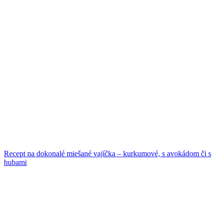
Recept na dokonalé miešané vajíčka – kurkumové, s avokádom či s
hubami