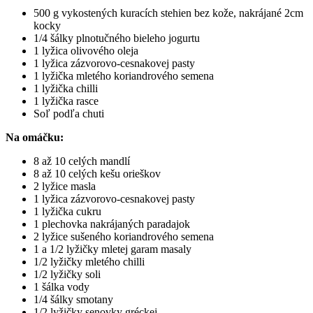
500 g vykostených kuracích stehien bez kože, nakrájané 2cm
kocky
1/4 šálky plnotučného bieleho jogurtu
1 lyžica olivového oleja
1 lyžica zázvorovo-cesnakovej pasty
1 lyžička mletého koriandrového semena
1 lyžička chilli
1 lyžička rasce
Soľ podľa chuti
Na omáčku:
8 až 10 celých mandlí
8 až 10 celých kešu orieškov
2 lyžice masla
1 lyžica zázvorovo-cesnakovej pasty
1 lyžička cukru
1 plechovka nakrájaných paradajok
2 lyžice sušeného koriandrového semena
1 a 1/2 lyžičky mletej garam masaly
1/2 lyžičky mletého chilli
1/2 lyžičky soli
1 šálka vody
1/4 šálky smotany
1/2 lyžičky senovky gréckej