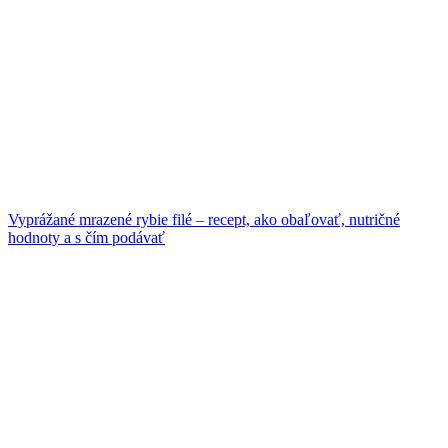
Vyprážané mrazené rybie filé – recept, ako obaľovať, nutričné
hodnoty a s čím podávať