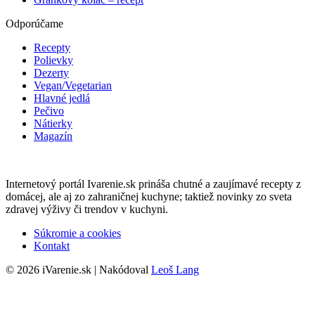
Odporúčame
Recepty
Polievky
Dezerty
Vegan/Vegetarian
Hlavné jedlá
Pečivo
Nátierky
Magazín
Internetový portál Ivarenie.sk prináša chutné a zaujímavé recepty z
domácej, ale aj zo zahraničnej kuchyne; taktiež novinky zo sveta
zdravej výživy či trendov v kuchyni.
Súkromie a cookies
Kontakt
© 2026 iVarenie.sk | Nakódoval
Leoš Lang