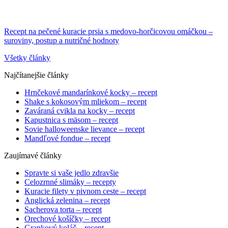
Recept na pečené kuracie prsia s medovo-horčicovou omáčkou –
suroviny, postup a nutričné hodnoty
Všetky články
Najčítanejšie články
Hrnčekové mandarínkové kocky – recept
Shake s kokosovým mliekom – recept
Zaváraná cvikla na kocky – recept
Kapustnica s mäsom – recept
Sovie halloweenske lievance – recept
Mandľové fondue – recept
Zaujímavé články
Spravte si vaše jedlo zdravšie
Celozrnné slimáky – recepty
Kuracie filety v pivnom ceste – recept
Anglická zelenina – recept
Sacherova torta – recept
Orechové košíčky – recept
Grankový koláč – recept