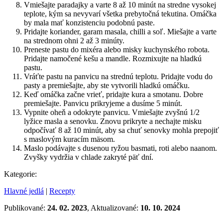
Vmiešajte paradajky a varte 8 až 10 minút na stredne vysokej
teplote, kým sa nevyvarí všetka prebytočná tekutina. Omáčka
by mala mať konzistenciu podobnú paste.
Pridajte koriander, garam masala, chilli a soľ. Miešajte a varte
na strednom ohni 2 až 3 minúty.
Preneste pastu do mixéra alebo misky kuchynského robota.
Pridajte namočené kešu a mandle. Rozmixujte na hladkú
pastu.
Vráťte pastu na panvicu na strednú teplotu. Pridajte vodu do
pasty a premiešajte, aby ste vytvorili hladkú omáčku.
Keď omáčka začne vrieť, pridajte kura a smotanu. Dobre
premiešajte. Panvicu prikryjeme a dusíme 5 minút.
Vypnite oheň a odokryte panvicu. Vmiešajte zvyšnú 1/2
lyžice masla a senovku. Znovu prikryte a nechajte misku
odpočívať 8 až 10 minút, aby sa chuť senovky mohla prepojiť
s maslovým kuracím mäsom.
Maslo podávajte s dusenou ryžou basmati, roti alebo naanom.
Zvyšky vydržia v chlade zakryté päť dní.
Kategorie:
Hlavné jedlá
|
Recepty
Publikované:
24. 02. 2023
, Aktualizované:
10. 10. 2024