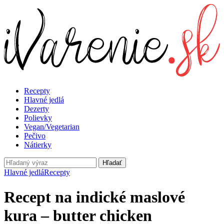
Recepty
Hlavné jedlá
Dezerty
Polievky
Vegan/Vegetarian
Pečivo
Nátierky
Hľadať
Hlavné jedlá
Recepty
Recept na indické maslové
kura – butter chicken