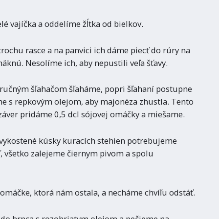
 vajíčka a oddelíme žĺtka od bielkov.
ochu rasce a na panvici ich dáme piecť do rúry na
knú. Nesolíme ich, aby nepustili veľa šťavy.
a ručným šľahačom šľaháme, popri šľahaní postupne
ame s repkovým olejom, aby majonéza zhustla. Tento
záver pridáme 0,5 dcl sójovej omáčky a miešame.
vykostené kúsky kuracích stehien potrebujeme
, všetko zalejeme čiernym pivom a spolu
omáčke, ktorá nám ostala, a necháme chvíľu odstáť.
 do hrnca s rozohriatym olejom a pečieme na