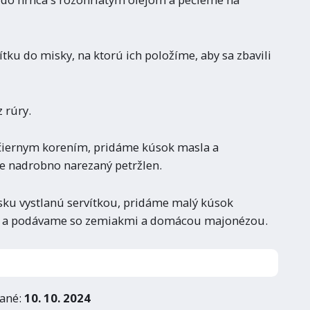
ítku do misky, na ktorú ich položíme, aby sa zbavili
 rúry.
iernym korením, pridáme kúsok masla a
 nadrobno narezaný petržlen.
sku vystlanú servítkou, pridáme malý kúsok
u a podávame so zemiakmi a domácou majonézou.
vané:
10. 10. 2024