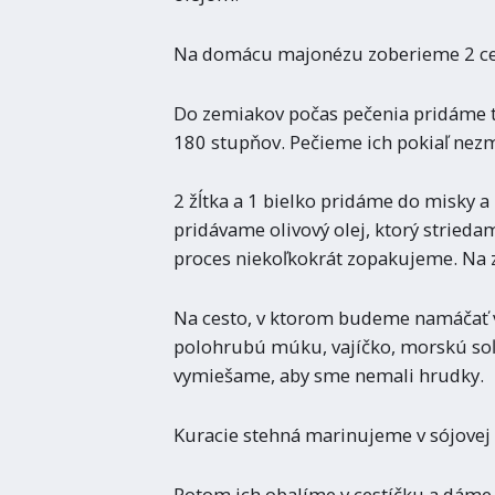
Na domácu majonézu zoberieme 2 celé
Do zemiakov počas pečenia pridáme tr
180 stupňov. Pečieme ich pokiaľ nezmä
2 žĺtka a 1 bielko pridáme do misky 
pridávame olivový olej, ktorý stried
proces niekoľkokrát zopakujeme. Na 
Na cesto, v ktorom budeme namáčať 
polohrubú múku, vajíčko, morskú soľ
vymiešame, aby sme nemali hrudky.
Kuracie stehná marinujeme v sójovej 
Potom ich obalíme v cestíčku a dáme