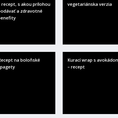
 recept, s akou prílohou
vegetariánska verzia
podávať a zdravotné
benefity
Recept na boloňské
Kurací wrap s avokádo
špagety
– recept