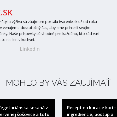
.SK
ý štýl a výživa sú záujmom portálu iVarenie.sk už od roku
v venujeme dostatočný čas, aby sme priniesli svojim
lánky. Naše príspevky sú vhodné pre každého, kto rád varí
 to nie len v kuchyni.
LinkedIn
MOHLO BY VÁS ZAUJÍMAŤ
Vegetariánska sekaná z
Recept na kuracie karí –
červenej šošovice a tofu
ingrediencie, postup a