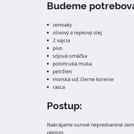
Budeme potrebova
zemiaky
olivový a repkový olej
2 vajcia
pivo
sójová omáčka
polohrubá múka
petržlen
morská soľ, čierne korenie
rasca
Postup:
Nakrájame surové nepredvarené zemia
olejom.