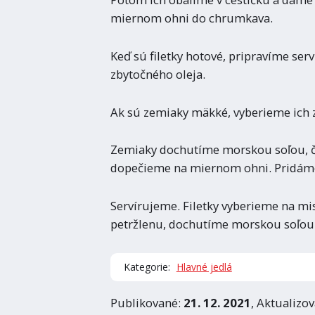
miernom ohni do chrumkava.
Keď sú filetky hotové, pripravíme serv
zbytočného oleja.
Ak sú zemiaky mäkké, vyberieme ich z
Zemiaky dochutíme morskou soľou, č
dopečieme na miernom ohni. Pridáme
Servírujeme. Filetky vyberieme na mi
petržlenu, dochutíme morskou soľo
Kategorie:
Hlavné jedlá
Publikované:
21. 12. 2021
, Aktualizo