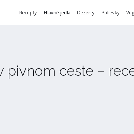
Recepty
Hlavné jedlá
Dezerty
Polievky
Veg
y v pivnom ceste – rec