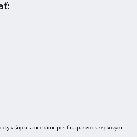
ť:
ky v šupke a necháme piecť na panvici s repkovým