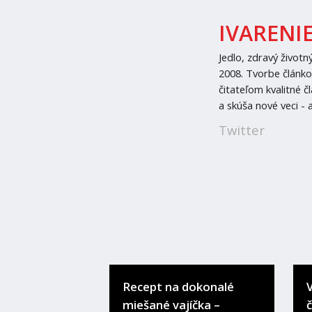
IVARENIE
Jedlo, zdravý životn
2008. Tvorbe článko
čitateľom kvalitné č
a skúša nové veci - a
Twitter
Recept na dokonalé
miešané vajíčka –