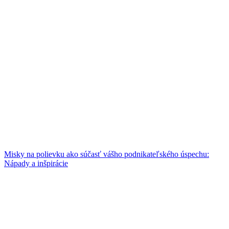
Misky na polievku ako súčasť vášho podnikateľského úspechu:
Nápady a inšpirácie