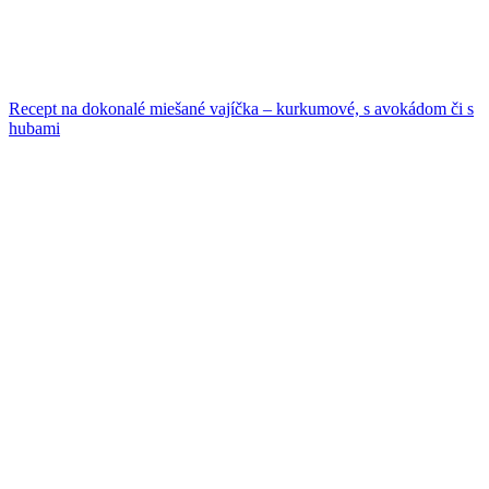
Recept na dokonalé miešané vajíčka – kurkumové, s avokádom či s
hubami