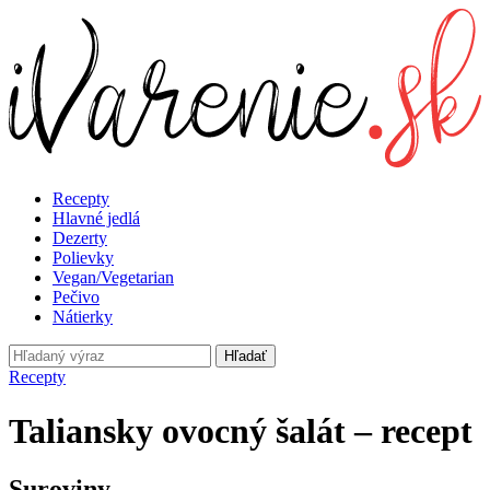
Recepty
Hlavné jedlá
Dezerty
Polievky
Vegan/Vegetarian
Pečivo
Nátierky
Hľadať
Recepty
Taliansky ovocný šalát – recept
Suroviny