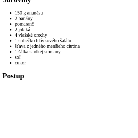
150 g ananásu
2 banány
pomaranč
2 jablká
4 vlašské orechy
1 srdiečko hlávkového šalátu
šťava z jedného menšieho citróna
1 šálka sladkej smotany
soľ
cukor
Postup