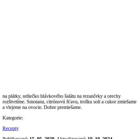
na plátky, srdiečko hlávkového šalátu na rezančeky a orechy
rozštvrtíme. Smotanu, citrónovú šťavu, trošku soli a cukor zmiešame
a vlejeme na ovocie. Dobre premiešame.
Kategorie:
Recepty
Publikované:
15. 05. 2020
, Aktualizované:
10. 10. 2024