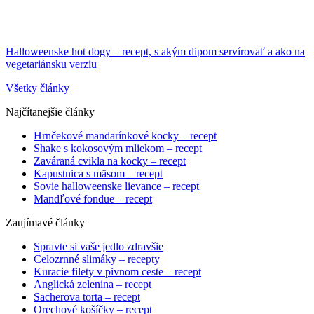
Halloweenske hot dogy – recept, s akým dipom servírovať a ako na
vegetariánsku verziu
Všetky články
Najčítanejšie články
Hrnčekové mandarínkové kocky – recept
Shake s kokosovým mliekom – recept
Zaváraná cvikla na kocky – recept
Kapustnica s mäsom – recept
Sovie halloweenske lievance – recept
Mandľové fondue – recept
Zaujímavé články
Spravte si vaše jedlo zdravšie
Celozrnné slimáky – recepty
Kuracie filety v pivnom ceste – recept
Anglická zelenina – recept
Sacherova torta – recept
Orechové košíčky – recept