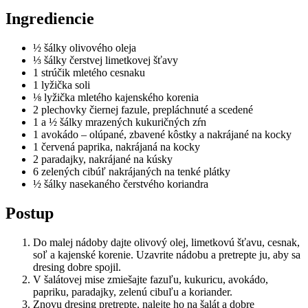
Ingrediencie
½ šálky olivového oleja
⅓ šálky čerstvej limetkovej šťavy
1 strúčik mletého cesnaku
1 lyžička soli
⅛ lyžička mletého kajenského korenia
2 plechovky čiernej fazule, prepláchnuté a scedené
1 a ½ šálky mrazených kukuričných zŕn
1 avokádo – olúpané, zbavené kôstky a nakrájané na kocky
1 červená paprika, nakrájaná na kocky
2 paradajky, nakrájané na kúsky
6 zelených cibúľ nakrájaných na tenké plátky
½ šálky nasekaného čerstvého koriandra
Postup
Do malej nádoby dajte olivový olej, limetkovú šťavu, cesnak,
soľ a kajenské korenie. Uzavrite nádobu a pretrepte ju, aby sa
dresing dobre spojil.
V šalátovej mise zmiešajte fazuľu, kukuricu, avokádo,
papriku, paradajky, zelenú cibuľu a koriander.
Znovu dresing pretrepte, nalejte ho na šalát a dobre