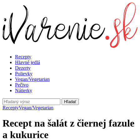
Recepty
Hlavné jedlá
Dezerty
Polievky
Vegan/Vegetarian
Pečivo
Nátierky
Hľadať
Recepty
Vegan/Vegetarian
Recept na šalát z čiernej fazule
a kukurice