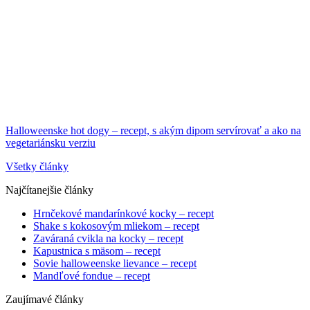
Halloweenske hot dogy – recept, s akým dipom servírovať a ako na
vegetariánsku verziu
Všetky články
Najčítanejšie články
Hrnčekové mandarínkové kocky – recept
Shake s kokosovým mliekom – recept
Zaváraná cvikla na kocky – recept
Kapustnica s mäsom – recept
Sovie halloweenske lievance – recept
Mandľové fondue – recept
Zaujímavé články