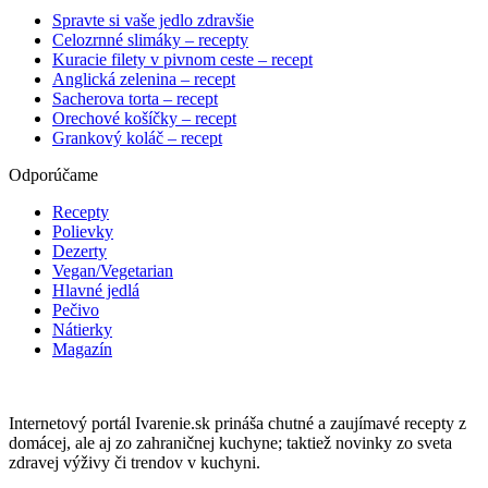
Spravte si vaše jedlo zdravšie
Celozrnné slimáky – recepty
Kuracie filety v pivnom ceste – recept
Anglická zelenina – recept
Sacherova torta – recept
Orechové košíčky – recept
Grankový koláč – recept
Odporúčame
Recepty
Polievky
Dezerty
Vegan/Vegetarian
Hlavné jedlá
Pečivo
Nátierky
Magazín
Internetový portál Ivarenie.sk prináša chutné a zaujímavé recepty z
domácej, ale aj zo zahraničnej kuchyne; taktiež novinky zo sveta
zdravej výživy či trendov v kuchyni.