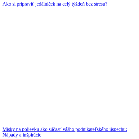
Ako si pripraviť jedálniček na celý týždeň bez stresu?
Misky na polievku ako súčasť vášho podnikateľského úspechu:
Nápady a inšpirácie