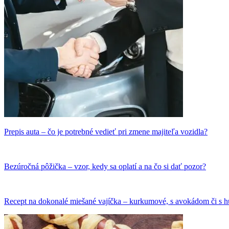
Prepis auta – čo je potrebné vedieť pri zmene majiteľa vozidla?
Bezúročná pôžička – vzor, kedy sa oplatí a na čo si dať pozor?
Recept na dokonalé miešané vajíčka – kurkumové, s avokádom či s 