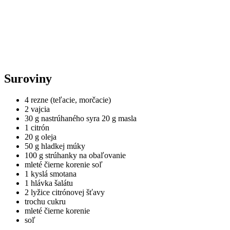
Suroviny
4 rezne (teľacie, morčacie)
2 vajcia
30 g nastrúhaného syra 20 g masla
1 citrón
20 g oleja
50 g hladkej múky
100 g strúhanky na obaľovanie
mleté čierne korenie soľ
1 kyslá smotana
1 hlávka šalátu
2 lyžice citrónovej šťavy
trochu cukru
mleté čierne korenie
soľ