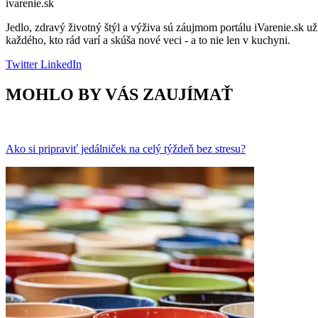
ivarenie.sk
Jedlo, zdravý životný štýl a výživa sú záujmom portálu iVarenie.sk u
každého, kto rád varí a skúša nové veci - a to nie len v kuchyni.
Twitter
LinkedIn
MOHLO BY VÁS ZAUJÍMAŤ
Ako si pripraviť jedálniček na celý týždeň bez stresu?