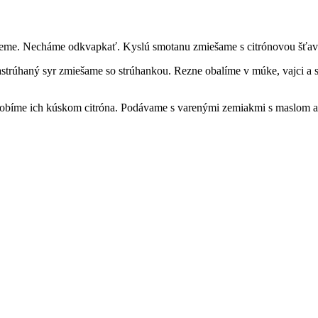
umyjeme. Necháme odkvapkať. Kyslú smotanu zmiešame s citrónovou šťav
rúhaný syr zmiešame so strúhankou. Rezne obalíme v múke, vajci a st
zdobíme ich kúskom citróna. Podávame s varenými zemiakmi s maslom a