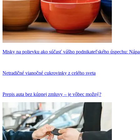
Misky na polievku ako súčasť vášho podnikateľského úspechu: Nápad
Netradičné vianočné cukrovinky z celého sveta
Prepis auta bez kúpnej zmluvy – je vôbec možný?