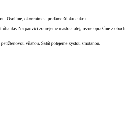
ou. Osolíme, okoreníme a pridáme štipku cukru.
rúhanke. Na panvici zohrejeme maslo a olej, rezne opražíme z oboch
 petržlenovou vňaťou. Šalát polejeme kyslou smotanou.