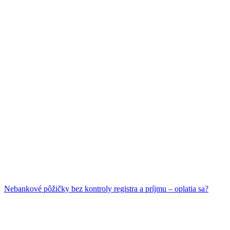
Nebankové pôžičky bez kontroly registra a príjmu – oplatia sa?