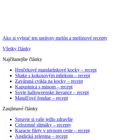
Ako si vybrať ten správny melón a melónové recepty
Všetky články
Najčítanejšie články
Hrnčekové mandarínkové kocky – recept
Shake s kokosovým mliekom – recept
Zaváraná cvikla na kocky – recept
Kapustnica s mäsom – recept
Sovie halloweenske lievance – recept
Mandľové fondue – recept
Zaujímavé články
Spravte si vaše jedlo zdravšie
Celozrnné slimáky – recepty
Kuracie filety v pivnom ceste – recept
Anglická zelenina – recept