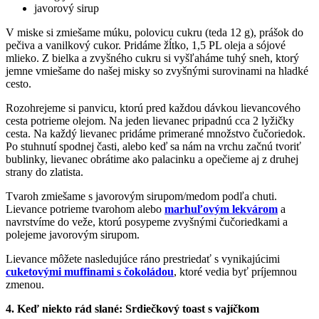
javorový sirup
V miske si zmiešame múku, polovicu cukru (teda 12 g), prášok do
pečiva a vanilkový cukor. Pridáme žĺtko, 1,5 PL oleja a sójové
mlieko. Z bielka a zvyšného cukru si vyšľaháme tuhý sneh, ktorý
jemne vmiešame do našej misky so zvyšnými surovinami na hladké
cesto.
Rozohrejeme si panvicu, ktorú pred každou dávkou lievancového
cesta potrieme olejom. Na jeden lievanec pripadnú cca 2 lyžičky
cesta. Na každý lievanec pridáme primerané množstvo čučoriedok.
Po stuhnutí spodnej časti, alebo keď sa nám na vrchu začnú tvoriť
bublinky, lievanec obrátime ako palacinku a opečieme aj z druhej
strany do zlatista.
Tvaroh zmiešame s javorovým sirupom/medom podľa chuti.
Lievance potrieme tvarohom alebo
marhuľovým lekvárom
a
navrstvíme do veže, ktorú posypeme zvyšnými čučoriedkami a
polejeme javorovým sirupom.
Lievance môžete nasledujúce ráno prestriedať s vynikajúcimi
cuketovými muffinami s čokoládou
, ktoré vedia byť príjemnou
zmenou.
4. Keď niekto rád slané: Srdiečkový toast s vajíčkom