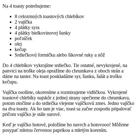
Na 4 toasty potrebujeme:
8 celozrnných toastových chlebíkov
2 vajíčka
4 plátky syra
4 plátky bielkovinovej šunky
poľníček
olej
kečup
Srdiečkovú formičku alebo šikovné ruky a nôž
Do 4 chlebíkov vykrojíme srdiečko. Tie ostatné, nevykrojené, na
panvici na troške oleja opražíme do chrumkava z oboch strán a
dáme na tanier. Na toast poukladáme syr, šunku, šalát a trošku
kečupu.
Vajíčka osolíme, okoreníme a rozmixujeme vidličkou. Vykrojené
toastové chlebíky najskôr z jednej strany opečieme do chrumkava,
potom otočíme a do srdiečka vlejeme vajíčkovú zmes. Jedno vajíčko
na dva toasty. Ak ho tam je viac, toast sa začne zospodu pripalovať
pričom vajíčko je stále surové.
Keď je vajíčko hotové, položíme ho navrch a hotovooo! Môžeme
posypať mletou červenou paprikou a mletým korením.