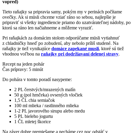
vopred)
Tieto raňajky sa pripravia samy, pokým my v perinách počítame
ovečky. Ak si müsli chceme vziať ráno so sebou, najlepšie je
pripraviť si všetky ingrediencie priamo do uzatvárateľnej nádoby, po
ktorú sa ráno len načiahneme a môžeme vyraziť.
Pri raňajkách za domácim stolom odporúčame müsli vytiahnuť
z chladničky hneď po zobudení, aby nebolo príliš studené. Na
raňajky je tiež vynikajúce
domáce zapekané musli
, ktoré sú tiež
vhodnou voľbou na
raňajky pri dodržiavaní delenej stravy
.
Recept na jeden pohár
Čas prípravy: 5 minút
Do pohára v tomto poradí nasypeme:
2 PL čerstvých/mrazených malín
50 g (pol hrnčeka) ovsených vločiek
1,5 ČL chia semiačok
100 ml mlieka / rastlinného mlieka
1-2 PL javorového sirupu alebo medu
5 PL bieleho jogurtu
1 ČL mletej škorice
Na záver dobre premiešame a necháme cez noc odstáť v