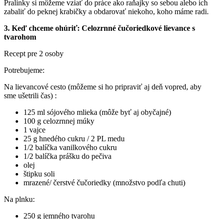
Pralinky si môžeme vziať do práce ako raňajky so sebou alebo ich
zabaliť do peknej krabičky a obdarovať niekoho, koho máme radi.
3. Keď chceme ohúriť: Celozrnné čučoriedkové lievance s
tvarohom
Recept pre 2 osoby
Potrebujeme:
Na lievancové cesto (môžeme si ho pripraviť aj deň vopred, aby
sme ušetrili čas) :
125 ml sójového mlieka (môže byť aj obyčajné)
100 g celozrnnej múky
1 vajce
25 g hnedého cukru / 2 PL medu
1/2 balíčka vanilkového cukru
1/2 balíčka prášku do pečiva
olej
štipku soli
mrazené/ čerstvé čučoriedky (množstvo podľa chuti)
Na plnku:
250 g jemného tvarohu