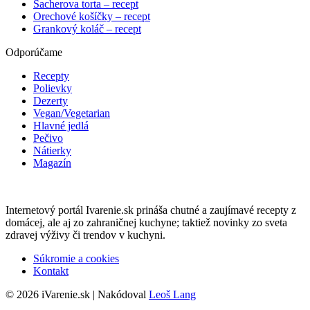
Sacherova torta – recept
Orechové košíčky – recept
Grankový koláč – recept
Odporúčame
Recepty
Polievky
Dezerty
Vegan/Vegetarian
Hlavné jedlá
Pečivo
Nátierky
Magazín
Internetový portál Ivarenie.sk prináša chutné a zaujímavé recepty z
domácej, ale aj zo zahraničnej kuchyne; taktiež novinky zo sveta
zdravej výživy či trendov v kuchyni.
Súkromie a cookies
Kontakt
© 2026 iVarenie.sk | Nakódoval
Leoš Lang