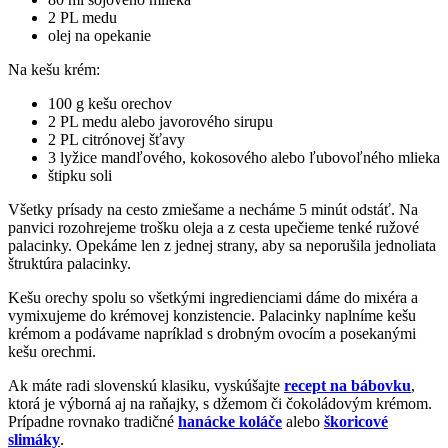
2 PL medu
olej na opekanie
Na kešu krém:
100 g kešu orechov
2 PL medu alebo javorového sirupu
2 PL citrónovej šťavy
3 lyžice mandľového, kokosového alebo ľubovoľného mlieka
štipku soli
Všetky prísady na cesto zmiešame a necháme 5 minút odstáť. Na
panvici rozohrejeme trošku oleja a z cesta upečieme tenké ružové
palacinky. Opekáme len z jednej strany, aby sa neporušila jednoliata
štruktúra palacinky.
Kešu orechy spolu so všetkými ingredienciami dáme do mixéra a
vymixujeme do krémovej konzistencie. Palacinky naplníme kešu
krémom a podávame napríklad s drobným ovocím a posekanými
kešu orechmi.
Ak máte radi slovenskú klasiku, vyskúšajte
recept na bábovku
,
ktorá je výborná aj na raňajky, s džemom či čokoládovým krémom.
Prípadne rovnako tradičné
hanácke koláče
alebo
škoricové
slimáky
.