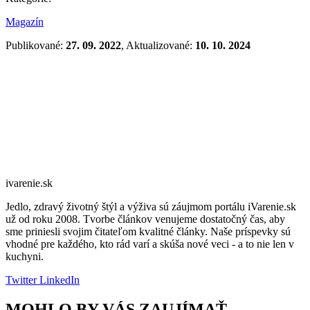
Magazín
Publikované:
27. 09. 2022
, Aktualizované:
10. 10. 2024
ivarenie.sk
Jedlo, zdravý životný štýl a výživa sú záujmom portálu iVarenie.sk
už od roku 2008. Tvorbe článkov venujeme dostatočný čas, aby
sme priniesli svojim čitateľom kvalitné články. Naše príspevky sú
vhodné pre každého, kto rád varí a skúša nové veci - a to nie len v
kuchyni.
Twitter
LinkedIn
MOHLO BY VÁS ZAUJÍMAŤ