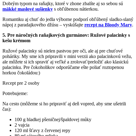
Dobrým typom na raňajky, ktoré v zhone zbalíte aj so sebou sú
mäkké maslové sušienky
s obľúbenou nátierkou.
Romantiku aj chuť do jedla výborne podporí obľúbený sladko-slaný
nápoj z paradajkového džúsu – vyskúšajte
recept na Bloody Mary
.
5. Pre náročných raňajkových gurmánov: Ružové palacinky s
kešu krémom
Ružové palacinky sú nielen pastvou pre oči, ale aj pre chuťové
poháriky. My sme ich pripravili v mini verzii ako palacinkovú vežu,
ale môžete si ich spraviť aj veľké a zrolovať/preložiť ako klasickú
palacinku. Pre čokoholikov odporúčame ešte poliať roztopenou
horkou čokoládou:)
Recept pre 2 osoby
Potrebujeme:
Na cesto (môžeme si ho pripraviť aj deň vopred, aby sme ušetrili
čas):
100 g hladkej pšeničnej/špaldovej múky
2 vajcia
120 ml šťavy z červenej repy
80 ml sójového mlieka