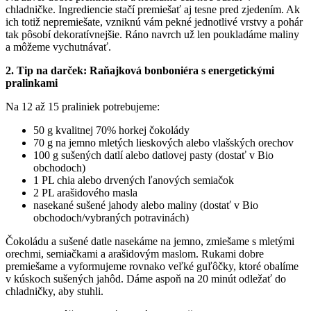
chladničke. Ingrediencie stačí premiešať aj tesne pred zjedením. Ak
ich totiž nepremiešate, vzniknú vám pekné jednotlivé vrstvy a pohár
tak pôsobí dekoratívnejšie. Ráno navrch už len poukladáme maliny
a môžeme vychutnávať.
2. Tip na darček: Raňajková bonboniéra s energetickými
pralinkami
Na 12 až 15 praliniek potrebujeme:
50 g kvalitnej 70% horkej čokolády
70 g na jemno mletých lieskových alebo vlašských orechov
100 g sušených datlí alebo datlovej pasty (dostať v Bio
obchodoch)
1 PL chia alebo drvených ľanových semiačok
2 PL arašidového masla
nasekané sušené jahody alebo maliny (dostať v Bio
obchodoch/vybraných potravinách)
Čokoládu a sušené datle nasekáme na jemno, zmiešame s mletými
orechmi, semiačkami a arašidovým maslom. Rukami dobre
premiešame a vyformujeme rovnako veľké guľôčky, ktoré obalíme
v kúskoch sušených jahôd. Dáme aspoň na 20 minút odležať do
chladničky, aby stuhli.