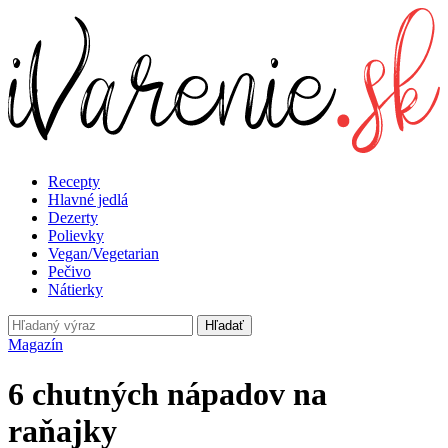
Recepty
Hlavné jedlá
Dezerty
Polievky
Vegan/Vegetarian
Pečivo
Nátierky
Hľadať
Magazín
6 chutných nápadov na
raňajky