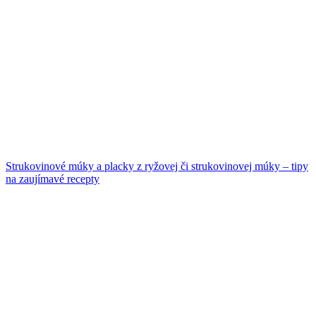
Strukovinové múky a placky z ryžovej či strukovinovej múky – tipy
na zaujímavé recepty