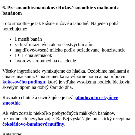
6. Pre smoothie-maniakov: Ružové smoothie s malinami a
banánom
Toto smoothie je tak krásne ružové a lahodné. Na jeden pohár
potrebujeme:
1 menší banán
za hrsť mrazených alebo čerstvých malín
mandľové/ovsené mlieko podľa požadovanej konzistencie
1 ČL chia semiačok
javorový sirup/med na osladenie
Všetky ingrediencie vymixujeme do hladka. Ozdobíme malinami a
chia semiačkami. Chia semienka sa výborne hodia aj na prípravu
kokosovéhu pudingu
, ktorý je vďaka vysokému podielu bielkovín,
skvelým tipom na dobrý štart do dňa.
Rovnako chutné a osviežujúce je tiež
jahodovo broskyňové
smoothie
.
Ak vám zostalo niekoľko prebytočných mäkkých banánov,
rozhodne ich nevyhadzujte. Radšej vyskúšajte fantastický recept na
čokoládovo-banánové muffiny
.
Kategorie: