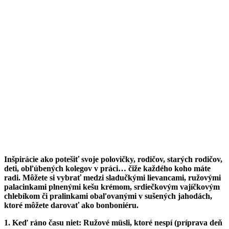
Inšpirácie ako potešiť svoje polovičky, rodičov, starých rodičov,
deti, obľúbených kolegov v práci… čiže každého koho máte
radi. Môžete si vybrať medzi sladučkými lievancami, ružovými
palacinkami plnenými kešu krémom, srdiečkovým vajíčkovým
chlebíkom či pralinkami obaľovanými v sušených jahodách,
ktoré môžete darovať ako bonboniéru.
1. Keď ráno času niet: Ružové müsli, ktoré nespí (príprava deň