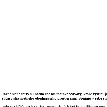
Jarné slané torty sú nádherné kulinárske výtvory, ktoré vystihuj
súčasť slávnostného obedňajšieho prestierania. Spájajú v sebe s
Jednou z kľúčových zložiek jarných slaných tort je použitie sezónnej 