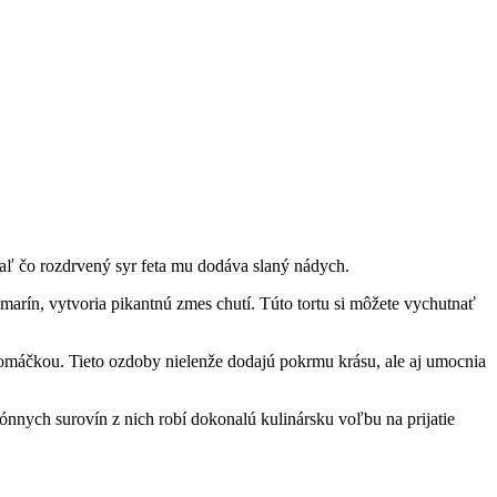
tiaľ čo rozdrvený syr feta mu dodáva slaný nádych.
arín, vytvoria pikantnú zmes chutí. Túto tortu si môžete vychutnať
u omáčkou. Tieto ozdoby nielenže dodajú pokrmu krásu, ale aj umocnia
ónnych surovín z nich robí dokonalú kulinársku voľbu na prijatie