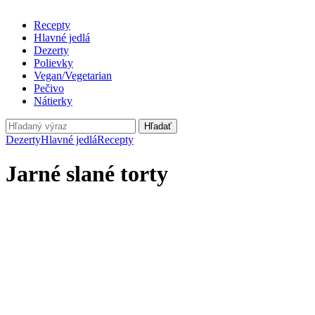
Recepty
Hlavné jedlá
Dezerty
Polievky
Vegan/Vegetarian
Pečivo
Nátierky
Hľadať
Dezerty
Hlavné jedlá
Recepty
Jarné slané torty