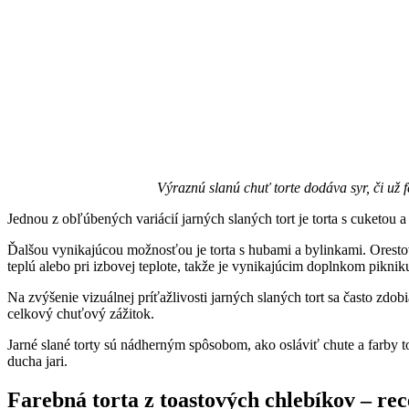
Výraznú slanú chuť torte dodáva syr, či už f
Jednou z obľúbených variácií jarných slaných tort je torta s cuketou
Ďalšou vynikajúcou možnosťou je torta s hubami a bylinkami. Orestov
teplú alebo pri izbovej teplote, takže je vynikajúcim doplnkom pikniku
Na zvýšenie vizuálnej príťažlivosti jarných slaných tort sa často z
celkový chuťový zážitok.
Jarné slané torty sú nádherným spôsobom, ako osláviť chute a farby t
ducha jari.
Farebná torta z toastových chlebíkov – rec