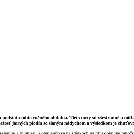
ú podstatu tohto ročného obdobia. Tieto torty sú všestranné a môž
viežosť jarných plodín so slaným nádychom a výsledkom je chuťovo 
zeleniny a byliniek. S oteplením sa na stánkoch na trhu objavuje množs