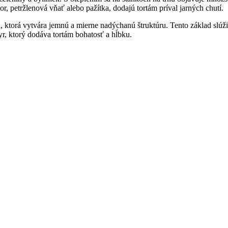
r, petržlenová vňať alebo pažítka, dodajú tortám príval jarných chutí.
 ktorá vytvára jemnú a mierne nadýchanú štruktúru. Tento základ slúži
r, ktorý dodáva tortám bohatosť a hĺbku.