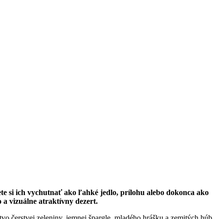
ete si ich vychutnať ako ľahké jedlo, prílohu alebo dokonca ako
a vizuálne atraktívny dezert.
tvo čerstvej zeleniny, jemnej špargle, mladého hrášku a zemitých húb.