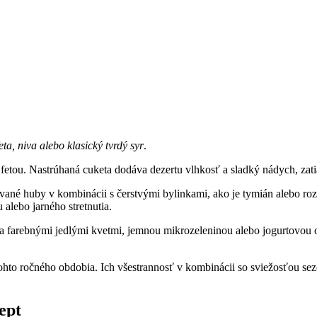
eta, niva alebo klasický tvrdý syr
.
 a fetou. Nastrúhaná cuketa dodáva dezertu vlhkosť a sladký nádych, za
ané huby v kombinácii s čerstvými bylinkami, ako je tymián alebo rozm
 alebo jarného stretnutia.
dobia farebnými jedlými kvetmi, jemnou mikrozeleninou alebo jogurtovo
ohto ročného obdobia. Ich všestrannosť v kombinácii so sviežosťou sez
ept