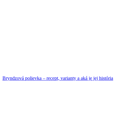
Bryndzová polievka – recept, varianty a aká je jej história