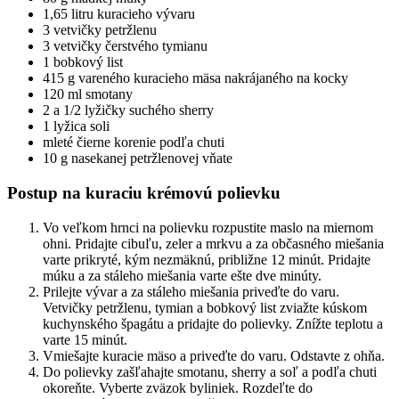
1,65 litru kuracieho vývaru
3 vetvičky petržlenu
3 vetvičky čerstvého tymianu
1 bobkový list
415 g vareného kuracieho mäsa nakrájaného na kocky
120 ml smotany
2 a 1/2 lyžičky suchého sherry
1 lyžica soli
mleté čierne korenie podľa chuti
10 g nasekanej petržlenovej vňate
Postup na kuraciu krémovú polievku
Vo veľkom hrnci na polievku rozpustite maslo na miernom
ohni. Pridajte cibuľu, zeler a mrkvu a za občasného miešania
varte prikryté, kým nezmäknú, približne 12 minút. Pridajte
múku a za stáleho miešania varte ešte dve minúty.
Prilejte vývar a za stáleho miešania priveďte do varu.
Vetvičky petržlenu, tymian a bobkový list zviažte kúskom
kuchynského špagátu a pridajte do polievky. Znížte teplotu a
varte 15 minút.
Vmiešajte kuracie mäso a priveďte do varu. Odstavte z ohňa.
Do polievky zašľahajte smotanu, sherry a soľ a podľa chuti
okoreňte. Vyberte zväzok byliniek. Rozdeľte do