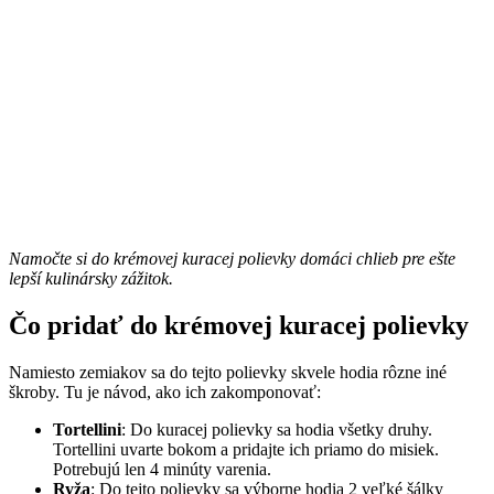
Namočte si do krémovej kuracej polievky domáci chlieb pre ešte
lepší kulinársky zážitok.
Čo pridať do krémovej kuracej polievky
Namiesto zemiakov sa do tejto polievky skvele hodia rôzne iné
škroby. Tu je návod, ako ich zakomponovať:
Tortellini
: Do kuracej polievky sa hodia všetky druhy.
Tortellini uvarte bokom a pridajte ich priamo do misiek.
Potrebujú len 4 minúty varenia.
Ryža
: Do tejto polievky sa výborne hodia 2 veľké šálky