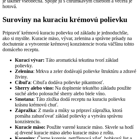
je takmer všeobecná. Spojte ju s chrumkavým chlebom a večera je
hotová.
Suroviny na kuraciu krémovú polievku
Pripraviť krémovú kuraciu polievku od základu je jednoduchšie,
ako si myslíte. Kuracie mäso, vývar, zelenina a správne prísady na
dochutenie a vytvorenie krémovej konzistencie tvoria väčšinu tohto
domáceho receptu.
Kurací vývar:
Táto aromatická tekutina tvorí základ
polievky.
Zelenina
: Mrkva a zeler dodávajú polievke štruktúru a zdravé
živiny.
Cibuľa
: Cibuľa dodáva polievke pikantnosť.
Sherry alebo víno:
Na doplnenie tekutého základu použite
suché alebo polosuché sherry alebo biele víno.
Smotana
: Táto zložka dodá receptu na kuraciu polievku
krásnu krémovú chuť.
Zápražka
: Z masla a múky sa pripraví zápražka, ktorá
pomáha zahusťovať základ polievky a vytvára správnu
konzistenciu.
Kuracie mäso:
Použite varené kuracie mäso. Skvele sa hodí
aj drvené kuracie mäso alebo kuracie mäso z roštu.
Koreniny
: Čierne korenie, petržlenová vňať, bobkový list a