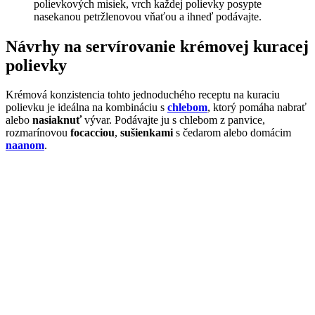
polievkových misiek, vrch každej polievky posypte
nasekanou petržlenovou vňaťou a ihneď podávajte.
Návrhy na servírovanie krémovej kuracej
polievky
Krémová konzistencia tohto jednoduchého receptu na kuraciu
polievku je ideálna na kombináciu s
chlebom
, ktorý pomáha nabrať
alebo
nasiaknuť
vývar. Podávajte ju s chlebom z panvice,
rozmarínovou
focacciou
,
sušienkami
s čedarom alebo domácim
naanom
.