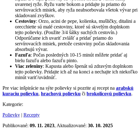
uvarenej ryže. Ryžu varte bokom a pridajte ju priamo do
servírovacích misiek, aby ryža neabsorbovala všetok vývar pri
skladovaní zvyškov.
Cestoviny
: Orzo, acini de pepe, kolienka, mušličky, ditalini a
orecchiette sú malé cestoviny, ktoré sú skvelým doplnkom
tejto polievky. (Použite 3/4 šálky suchých cestovín.)
Odporúčame ich uvariť zvlášť a pridať priamo do
servírovacích misiek, pretože cestoviny počas skladovania
absorbujú vývar.
Fazuľa
: Počas posledných 10-15 minút môžete pridať aj
bielu fazuľu alebo fazuľu pinto.
Viac zeleniny
: Kapusta alebo špenát sú zdravým doplnkom
tejto polievky. Pridajte ich až na konci a nechajte ich niekoľko
minút variť/uvädnúť.
Pre viac inšpirácie na sýte polievky si pozrite aj recept na
arabskú
kuraciu polievku
,
hrachovú polievku
či
brokolicovú polievku
.
Kategorie:
Polievky
|
Recepty
Publikované:
09. 11. 2023
, Aktualizované:
30. 10. 2025