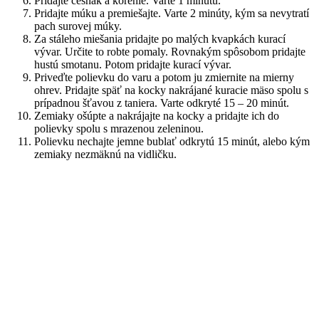
Pridajte cesnak a korenie. Varte 1 minútu.
Pridajte múku a premiešajte. Varte 2 minúty, kým sa nevytratí
pach surovej múky.
Za stáleho miešania pridajte po malých kvapkách kurací
vývar. Určite to robte pomaly. Rovnakým spôsobom pridajte
hustú smotanu. Potom pridajte kurací vývar.
Priveďte polievku do varu a potom ju zmiernite na mierny
ohrev. Pridajte späť na kocky nakrájané kuracie mäso spolu s
prípadnou šťavou z taniera. Varte odkryté 15 – 20 minút.
Zemiaky ošúpte a nakrájajte na kocky a pridajte ich do
polievky spolu s mrazenou zeleninou.
Polievku nechajte jemne bublať odkrytú 15 minút, alebo kým
zemiaky nezmäknú na vidličku.