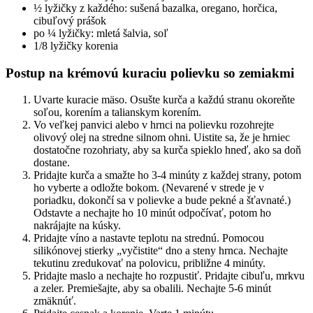
½ lyžičky z každého: sušená bazalka, oregano, horčica,
cibuľový prášok
po ¼ lyžičky: mletá šalvia, soľ
1/8 lyžičky korenia
Postup na krémovú kuraciu polievku so zemiakmi
Uvarte kuracie mäso. Osušte kurča a každú stranu okoreňte
soľou, korením a talianskym korením.
Vo veľkej panvici alebo v hrnci na polievku rozohrejte
olivový olej na stredne silnom ohni. Uistite sa, že je hrniec
dostatočne rozohriaty, aby sa kurča spieklo hneď, ako sa doň
dostane.
Pridajte kurča a smažte ho 3-4 minúty z každej strany, potom
ho vyberte a odložte bokom. (Nevarené v strede je v
poriadku, dokončí sa v polievke a bude pekné a šťavnaté.)
Odstavte a nechajte ho 10 minút odpočívať, potom ho
nakrájajte na kúsky.
Pridajte víno a nastavte teplotu na strednú. Pomocou
silikónovej stierky „vyčistite“ dno a steny hrnca. Nechajte
tekutinu zredukovať na polovicu, približne 4 minúty.
Pridajte maslo a nechajte ho rozpustiť. Pridajte cibuľu, mrkvu
a zeler. Premiešajte, aby sa obalili. Nechajte 5-6 minút
zmäknúť.