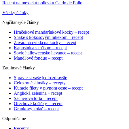
Recept na mexickú polievku Caldo de Pollo
Všetky články
Najčítanejšie články
Hrnčekové mandarínkové kocky – recept
Shake s kokosovým mliekom – recept
Zaváraná cvikla na kocky – recept
Kapustnica s mäsom – recept
Sovie halloweenske lievance – recept
Mandľové fondue – recept
Zaujímavé články
Spravte si vaše jedlo zdravšie
Celozrnné slimáky – recepty
Kuracie filety v pivnom ceste – recept
Anglická zelenina – recept
Sacherova torta – recept
Orechové košíčky – recept
Grankový koláč – recept
Odporúčame
Recepty