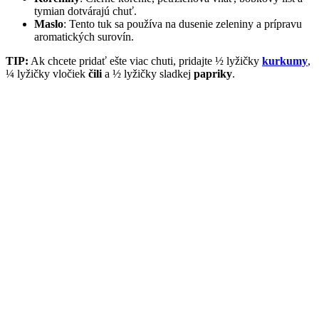
tymian dotvárajú chuť.
Maslo
: Tento tuk sa používa na dusenie zeleniny a prípravu
aromatických surovín.
TIP:
Ak chcete pridať ešte viac chuti, pridajte ½ lyžičky
kurkumy
,
¼ lyžičky vločiek
čili
a ½ lyžičky sladkej
papriky
.