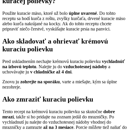
kuracej polievky?
Použite kuracie mäso, ktoré už bolo
úplne uvarené
. Do tohto
receptu sa hodí kurča z roštu, zvyšky kurčaťa, drvené kuracie mäso
alebo kurča nakrájané na kocky. Ak do tohto receptu chcete
pripraviť niečo čerstvé, vyskúšajte kuracie prsia na panvici.
Ako skladovať a ohrievať krémovú
kuraciu polievku
Pred uskladnením nechajte krémovú kuraciu polievku
vychladnúť
na izbovú teplotu
. Nalejte ju do
vzduchotesnej nádoby
a
uchovávajte ju
v chladničke až 4 dni
.
Znovu ju
zohrejte na sporáku
, varte a miešajte, kým sa úplne
nezohreje.
Ako zmraziť kuraciu polievku
Tento recept na krémovú kuraciu polievku sa skutočne
dobre
mrazí
, takže si ho pridajte na zoznam jedál do mrazničky. Po
vychladnutí ju nalejte do vzduchotesnej nádoby vhodnej do
mrazničky a zamrazte
až na 3 mesiace
. Porcie môžete tiež naliať do