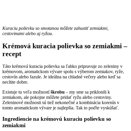
Kuraciu polievku so smotanou môžete zahustiť zemiakmi,
cestovinami alebo aj ryžou.
Krémová kuracia polievka so zemiakmi –
recept
Táto krémová kuracia polievka sa ľahko pripravuje zo zeleniny v
krémovom, aromatickom vývare spolu s výberom zemiakov, ryže,
cestovín alebo fazule. Je ideálna na chladné večery alebo keď sa
necítite dobre.
Existuje tu veľa možností
škrobu
– my sme sa priklonili k
zemiakom, ale pokojne môžete pridať ryžu alebo cestoviny.
Zeleninové možnosti sú tiež nekonečné a kombinácia korenín v
tomto aromatickom vývare je najlepšia. Tak to poďte vyskúšať.
Ingrediencie na krémovú kuraciu polievku so
zemiakmi