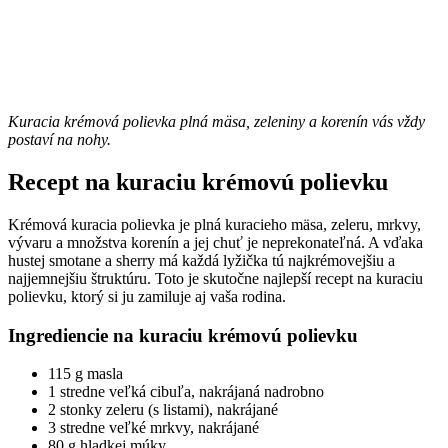
Kuracia krémová polievka plná mäsa, zeleniny a korenín vás vždy
postaví na nohy.
Recept na kuraciu krémovú polievku
Krémová kuracia polievka je plná kuracieho mäsa, zeleru, mrkvy,
vývaru a množstva korenín a jej chuť je neprekonateľná. A vďaka
hustej smotane a sherry má každá lyžička tú najkrémovejšiu a
najjemnejšiu štruktúru. Toto je skutočne najlepší recept na kuraciu
polievku, ktorý si ju zamiluje aj vaša rodina.
Ingrediencie na kuraciu krémovú polievku
115 g masla
1 stredne veľká cibuľa, nakrájaná nadrobno
2 stonky zeleru (s listami), nakrájané
3 stredne veľké mrkvy, nakrájané
80 g hladkej múky