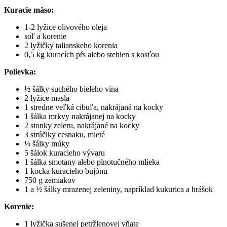
Kuracie mäso:
1-2 lyžice olivového oleja
soľ a korenie
2 lyžičky talianskeho korenia
0,5 kg kuracích pŕs alebo stehien s kosťou
Polievka:
½ šálky suchého bieleho vína
2 lyžice masla
1 stredne veľká cibuľa, nakrájaná na kocky
1 šálka mrkvy nakrájanej na kocky
2 stonky zeleru, nakrájané na kocky
3 strúčiky cesnaku, mleté
¼ šálky múky
5 šálok kuracieho vývaru
1 šálka smotany alebo plnotučného mlieka
1 kocka kuracieho bujónu
750 g zemiakov
1 a ½ šálky mrazenej zeleniny, napríklad kukurica a hrášok
Korenie:
1 lyžička sušenej petržlenovej vňate