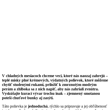
V chladných mesiacoch chceme veci, ktoré nás naozaj zahrejú –
teplé misky plné krémových, výdatných polievok, ktoré môžeme
chytiť studenými rukami, priložiť k zmrznutým modrým
perám a zhlboka sa z nich napiť, aby nás zahriali zvnútra.
Vyskúšajte kurací vývar trochu inak – zjemnený smotanou
poteší chuťové bunky aj zasýti.
Táto polievka je
jednoduchá
, rýchlo sa pripravuje a jej obľúbenosť