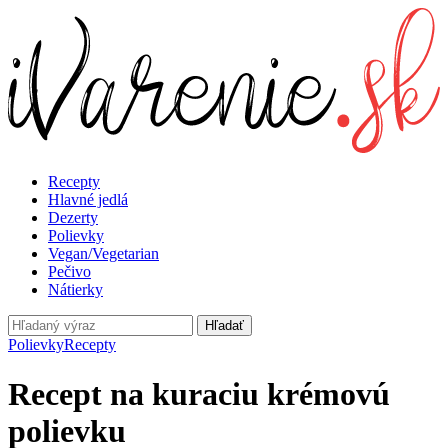
Recepty
Hlavné jedlá
Dezerty
Polievky
Vegan/Vegetarian
Pečivo
Nátierky
Hľadať
Polievky
Recepty
Recept na kuraciu krémovú
polievku