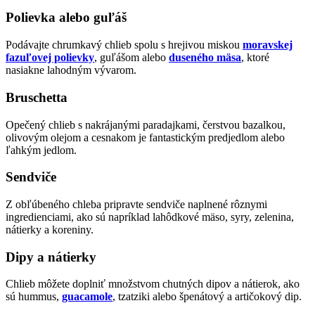
Polievka alebo guľáš
Podávajte chrumkavý chlieb spolu s hrejivou miskou
moravskej
fazuľovej polievky
, guľášom alebo
duseného mäsa
, ktoré
nasiakne lahodným vývarom.
Bruschetta
Opečený chlieb s nakrájanými paradajkami, čerstvou bazalkou,
olivovým olejom a cesnakom je fantastickým predjedlom alebo
ľahkým jedlom.
Sendviče
Z obľúbeného chleba pripravte sendviče naplnené rôznymi
ingredienciami, ako sú napríklad lahôdkové mäso, syry, zelenina,
nátierky a koreniny.
Dipy a nátierky
Chlieb môžete doplniť množstvom chutných dipov a nátierok, ako
sú hummus,
guacamole
, tzatziki alebo špenátový a artičokový dip.