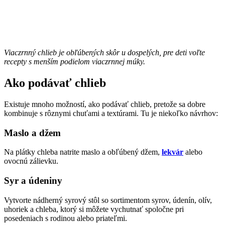
Viaczrnný chlieb je obľúbených skôr u dospelých, pre deti voľte
recepty s menším podielom viaczrnnej múky.
Ako podávať chlieb
Existuje mnoho možností, ako podávať chlieb, pretože sa dobre
kombinuje s rôznymi chuťami a textúrami. Tu je niekoľko návrhov:
Maslo a džem
Na plátky chleba natrite maslo a obľúbený džem,
lekvár
alebo
ovocnú zálievku.
Syr a údeniny
Vytvorte nádherný syrový stôl so sortimentom syrov, údenín, olív,
uhoriek a chleba, ktorý si môžete vychutnať spoločne pri
posedeniach s rodinou alebo priateľmi.