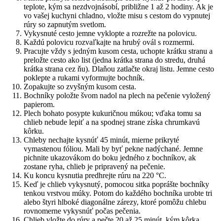
teplote, kým sa nezdvojnásobí, približne 1 až 2 hodiny. Ak je
vo vašej kuchyni chladno, vložte misu s cestom do vypnutej
rúry so zapnutým svetlom.
Vykysnuté cesto jemne vyklopte a rozrežte na polovicu.
Každú polovicu rozvaľkajte na hrubý ovál s rozmermi.
Pracujte vždy s jedným kusom cesta, uchopte krátku stranu a
preložte cesto ako list (jedna krátka strana do stredu, druhá
krátka strana cez ňu). Dlaňou zatlačte okraj listu. Jemne cesto
poklepte a rukami vyformujte bochník.
Zopakujte so zvyšným kusom cesta.
Bochníky položte švom nadol na plech na pečenie vyložený
papierom.
Plech bohato posypte kukuričnou múkou; vďaka tomu sa
chlieb nebude lepiť a na spodnej strane získa chrumkavú
kôrku.
Chleby nechajte kysnúť 45 minút, mierne prikryté
vymastenou fóliou. Mali by byť pekne nadýchané. Jemne
pichnite ukazovákom do boku jedného z bochníkov, ak
zostane ryha, chlieb je pripravený na pečenie.
Ku koncu kysnutia predhrejte rúru na 220 °C.
Keď je chlieb vykysnutý, pomocou sitka poprášte bochníky
tenkou vrstvou múky. Potom do každého bochníka urobte tri
alebo štyri hlboké diagonálne zárezy, ktoré pomôžu chlebu
rovnomerne vykysnúť počas pečenia.
Chlieb vložte do rúry a pečte 20 až 25 minút, kým kôrka