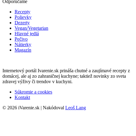
Odporúčame
Recepty
Polievky
Dezerty
Vegan/Vegetarian
Hlavné jedlá
Pečivo
Nátierky
Magazín
Internetový portál Ivarenie.sk prináša chutné a zaujímavé recepty z
domácej, ale aj zo zahraničnej kuchyne; taktiež novinky zo sveta
zdravej výživy či trendov v kuchyni.
Súkromie a cookies
Kontakt
© 2026 iVarenie.sk | Nakódoval
Leoš Lang