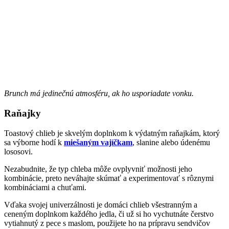
Brunch má jedinečnú atmosféru, ak ho usporiadate vonku.
Raňajky
Toastový chlieb je skvelým doplnkom k výdatným raňajkám, ktorý
sa výborne hodí k
miešaným vajíčkam
, slanine alebo údenému
lososovi.
Nezabudnite, že typ chleba môže ovplyvniť možnosti jeho
kombinácie, preto neváhajte skúmať a experimentovať s rôznymi
kombináciami a chuťami.
Vďaka svojej univerzálnosti je domáci chlieb všestranným a
ceneným doplnkom každého jedla, či už si ho vychutnáte čerstvo
vytiahnutý z pece s maslom, použijete ho na prípravu sendvičov