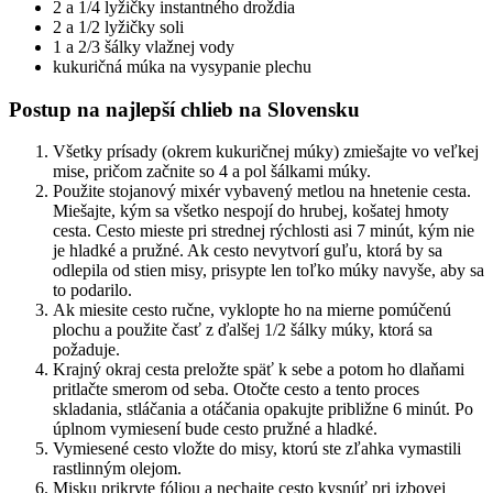
2 a 1/4 lyžičky instantného droždia
2 a 1/2 lyžičky soli
1 a 2/3 šálky vlažnej vody
kukuričná múka na vysypanie plechu
Postup na najlepší chlieb na Slovensku
Všetky prísady (okrem kukuričnej múky) zmiešajte vo veľkej
mise, pričom začnite so 4 a pol šálkami múky.
Použite stojanový mixér vybavený metlou na hnetenie cesta.
Miešajte, kým sa všetko nespojí do hrubej, košatej hmoty
cesta. Cesto mieste pri strednej rýchlosti asi 7 minút, kým nie
je hladké a pružné. Ak cesto nevytvorí guľu, ktorá by sa
odlepila od stien misy, prisypte len toľko múky navyše, aby sa
to podarilo.
Ak miesite cesto ručne, vyklopte ho na mierne pomúčenú
plochu a použite časť z ďalšej 1/2 šálky múky, ktorá sa
požaduje.
Krajný okraj cesta preložte späť k sebe a potom ho dlaňami
pritlačte smerom od seba. Otočte cesto a tento proces
skladania, stláčania a otáčania opakujte približne 6 minút. Po
úplnom vymiesení bude cesto pružné a hladké.
Vymiesené cesto vložte do misy, ktorú ste zľahka vymastili
rastlinným olejom.
Misku prikryte fóliou a nechajte cesto kysnúť pri izbovej