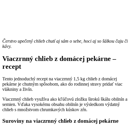
Čerstvo upečený chlieb chutí aj sám o sebe, hoci aj so šálkou čaju či
kávy.
Viaczrnný chlieb z domácej pekárne –
recept
Tento jednoduchý recept na viaczrnný 1,5 kg chlieb z domácej
pekárne je chutným spôsobom, ako do rodinnej stravy pridať viac
vlákniny a živín.
Viaczrnný chlieb využíva ako kľúčovú zložku širokú škálu obilnín a
semien. Vďaka vysokému obsahu obilnín je výsledkom výdatný
chlieb s množstvom chrumkavých kúskov zŕn.
Suroviny na viaczrnný chlieb z domácej pekárne