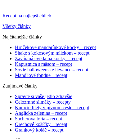
Recept na najlepší chlieb
Všetky články
Najčítanejšie články
Hrnčekové mandarínkové kocky – recept
Shake s kokosovým mliekom – recept
Zaváraná cvikla na kocky – recept
Kapustnica s mäsom – recept
Sovie halloweenske lievance – recept
Mandľové fondue – recept
Zaujímavé články
Spravte si vaše jedlo zdravšie
Celozrnné slimáky – recepty
Kuracie filety v pivnom ceste – recept
Anglická zelenina – recept
Sacherova torta – recept
Orechové košíčky – recept
Grankový koláč – recept