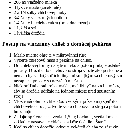
266 ml vlažného mlieka
3 lyžice masla (zmäknuté)
2 a 1/4 šálky chlebovej múky
3/4 šálky viaczrnných obilnín
1/4 šálky hnedého cukru (prípadne menej)
1 lyžička soli
1 lyžička droždia
Postup na viaczrnný chlieb z domácej pekárne
Maslo mierne ohrejte v mikrovlnnej rúre.
Vyberte chlebovú misu z pekárne na chlieb.
Do chlebovej formy nalejte mlieko a potom pridajte ostatné
prísady. Droždie do chlebového stroja vložte ako posledné a
nemalo by sa dotýkať tekutiny ani soli (kým sa chlebový stroj
nezapne a prísady sa nezačnú miešať).
Niektorí ľudia radi robia malé „priehlbiny“ na vrchu múky,
aby sa droždie udržalo na jednom mieste pred spustením
stroja.
Vložte nádobu na chlieb (so všetkými prísadami) späť do
chlebového stroja, zatvorte veko chlebového stroja a potom
ho zapojte.
Zadajte správne nastavenia: 1,5 kg bochník, svetlá farba a
základné nastavenie chleba a stlačte tlačidlo „Štart“.
Keď sa chlieb dopečie, odpojte pekáreň chleba zo zásuvky.