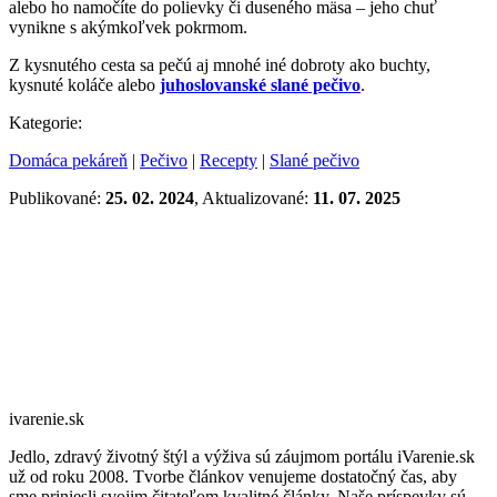
alebo ho namočíte do polievky či duseného mäsa – jeho chuť
vynikne s akýmkoľvek pokrmom.
Z kysnutého cesta sa pečú aj mnohé iné dobroty ako buchty,
kysnuté koláče alebo
juhoslovanské slané pečivo
.
Kategorie:
Domáca pekáreň
|
Pečivo
|
Recepty
|
Slané pečivo
Publikované:
25. 02. 2024
, Aktualizované:
11. 07. 2025
ivarenie.sk
Jedlo, zdravý životný štýl a výživa sú záujmom portálu iVarenie.sk
už od roku 2008. Tvorbe článkov venujeme dostatočný čas, aby
sme priniesli svojim čitateľom kvalitné články. Naše príspevky sú