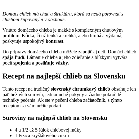
Domáci chlieb má chuť a štruktúru, ktorá sa nedá porovnať s
chlebom kupovaným v obchode.
Vnútro domáceho chleba je mäkké s komplexným chuťovým
profilom. Kôrka, či už tenká a krehká, alebo hrubá a výdatná,
poskytuje uspokojivý
kontrast
.
Do prípravy domáceho chleba môžete zapojiť aj deti. Domáci chlieb
spája ľudí
. Lámanie chleba a jeho zdieľanie s blízkymi vytvára
pocit
spojenia
a
posilňuje väzby.
Recept na najlepší chlieb na Slovensku
Tento recept na tradičný
slovenský chrumkavý chlieb
obsahuje len
päť bežných surovín, jednoduché pokyny a žiadne pokročilé
techniky pečenia. Ak ste v pečení chleba začiatočník, s týmto
receptom sa vám určite podarí.
Suroviny na najlepší chlieb na Slovensku
4 a 1/2 až 5 šálok chlebovej múky
1 lyžica kryštálového cukru