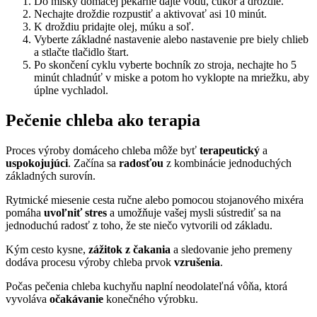
Do misky domácej pekárne dajte vodu, cukor a droždie.
Nechajte droždie rozpustiť a aktivovať asi 10 minút.
K droždiu pridajte olej, múku a soľ.
Vyberte základné nastavenie alebo nastavenie pre biely chlieb
a stlačte tlačidlo štart.
Po skončení cyklu vyberte bochník zo stroja, nechajte ho 5
minút chladnúť v miske a potom ho vyklopte na mriežku, aby
úplne vychladol.
Pečenie chleba ako terapia
Proces výroby domáceho chleba môže byť
terapeutický
a
uspokojujúci
. Začína sa
radosťou
z kombinácie jednoduchých
základných surovín.
Rytmické miesenie cesta ručne alebo pomocou stojanového mixéra
pomáha
uvoľniť stres
a umožňuje vašej mysli sústrediť sa na
jednoduchú radosť z toho, že ste niečo vytvorili od základu.
Kým cesto kysne,
zážitok z čakania
a sledovanie jeho premeny
dodáva procesu výroby chleba prvok
vzrušenia
.
Počas pečenia chleba kuchyňu naplní neodolateľná vôňa, ktorá
vyvoláva
očakávanie
konečného výrobku.