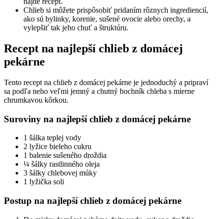
nájde recept.
Chlieb si môžete prispôsobiť pridaním rôznych ingrediencií,
ako sú bylinky, korenie, sušené ovocie alebo orechy, a
vylepšiť tak jeho chuť a štruktúru.
Recept na najlepší chlieb z domácej
pekárne
Tento recept na chlieb z domácej pekárne je jednoduchý a pripraví
sa podľa neho veľmi jemný a chutný bochník chleba s mierne
chrumkavou kôrkou.
Suroviny na najlepší chlieb z domácej pekárne
1 šálka teplej vody
2 lyžice bieleho cukru
1 balenie sušeného droždia
¼ šálky rastlinného oleja
3 šálky chlebovej múky
1 lyžička soli
Postup na najlepší chlieb z domácej pekárne