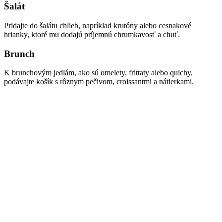
Šalát
Pridajte do šalátu chlieb, napríklad krutóny alebo cesnakové
hrianky, ktoré mu dodajú príjemnú chrumkavosť a chuť.
Brunch
K brunchovým jedlám, ako sú omelety, frittaty alebo quichy,
podávajte košík s rôznym pečivom, croissantmi a nátierkami.