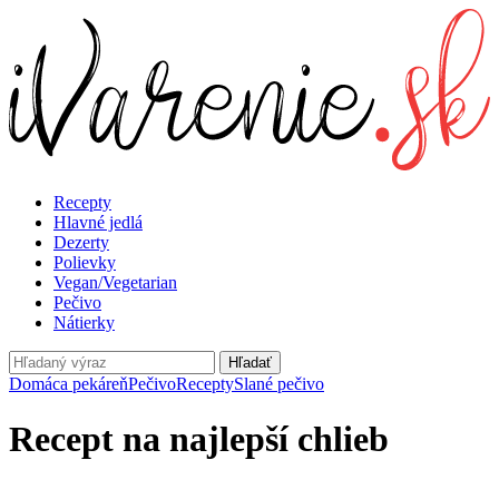
Recepty
Hlavné jedlá
Dezerty
Polievky
Vegan/Vegetarian
Pečivo
Nátierky
Hľadať
Domáca pekáreň
Pečivo
Recepty
Slané pečivo
Recept na najlepší chlieb