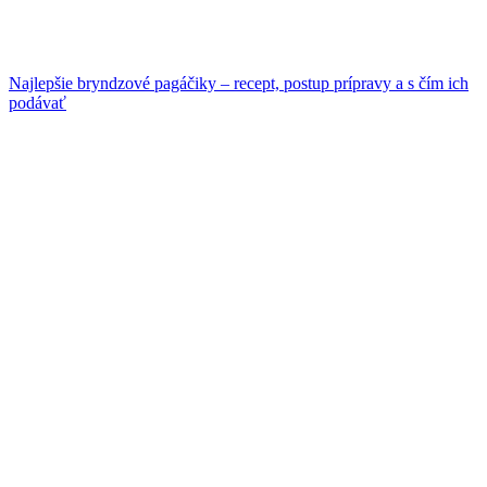
Najlepšie bryndzové pagáčiky – recept, postup prípravy a s čím ich
podávať