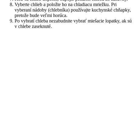
Vyberte chlieb a položte ho na chladiacu mriežku. Pri
vyberaní nádoby (chlebníka) používajte kuchynské chňapky,
pretože bude veľmi horúca.
Po vybratí chleba nezabudnite vybrať miešacie lopatky, ak sú
v chlebe zaseknuté.