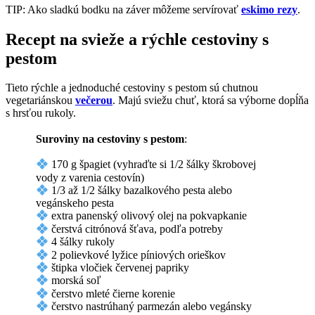
TIP: Ako sladkú bodku na záver môžeme servírovať
eskimo rezy
.
Recept na svieže a rýchle cestoviny s
pestom
Tieto rýchle a jednoduché cestoviny s pestom sú chutnou
vegetariánskou
večerou
. Majú sviežu chuť, ktorá sa výborne dopĺňa
s hrsťou rukoly.
Suroviny na cestoviny s pestom
:
170 g špagiet (vyhraďte si 1/2 šálky škrobovej
vody z varenia cestovín)
1/3 až 1/2 šálky bazalkového pesta alebo
vegánskeho pesta
extra panenský olivový olej na pokvapkanie
čerstvá citrónová šťava, podľa potreby
4 šálky rukoly
2 polievkové lyžice píniových orieškov
štipka vločiek červenej papriky
morská soľ
čerstvo mleté čierne korenie
čerstvo nastrúhaný parmezán alebo vegánsky