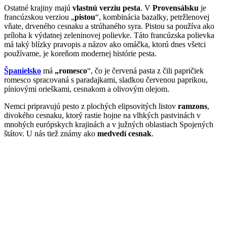
Ostatné krajiny majú
vlastnú verziu pesta
. V
Provensálsku
je
francúzskou verziou „
pistou
“, kombinácia bazalky, petržlenovej
vňate, drveného cesnaku a strúhaného syra. Pistou sa používa ako
príloha k výdatnej zeleninovej polievke. Táto francúzska polievka
má taký blízky pravopis a názov ako omáčka, ktorú dnes všetci
používame, je koreňom modernej histórie pesta.
Španielsko
má
„romesco
“, čo je červená pasta z čili papričiek
romesco spracovaná s paradajkami, sladkou červenou paprikou,
píniovými orieškami, cesnakom a olivovým olejom.
Nemci pripravujú pesto z plochých elipsovitých listov
ramzons
,
divokého cesnaku, ktorý rastie hojne na vlhkých pastvinách v
mnohých európskych krajinách a v južných oblastiach Spojených
štátov. U nás tiež známy ako
medvedí cesnak
.