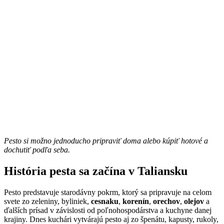
Pesto si možno jednoducho pripraviť doma alebo kúpiť hotové a
dochutiť podľa seba.
História pesta sa začína v Taliansku
Pesto predstavuje starodávny pokrm, ktorý sa pripravuje na celom
svete zo zeleniny, byliniek,
cesnaku
,
korenín
,
orechov
,
olejov
a
ďalších prísad v závislosti od poľnohospodárstva a kuchyne danej
krajiny. Dnes kuchári vytvárajú pesto aj zo špenátu, kapusty, rukoly,