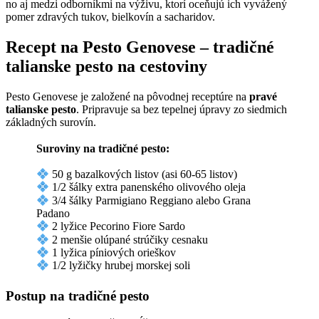
no aj medzi odborníkmi na výživu, ktorí oceňujú ich vyvážený
pomer zdravých tukov, bielkovín a sacharidov.
Recept na Pesto Genovese – tradičné
talianske pesto na cestoviny
Pesto Genovese je založené na pôvodnej receptúre na
pravé
talianske pesto
. Pripravuje sa bez tepelnej úpravy zo siedmich
základných surovín.
Suroviny na tradičné pesto:
50 g bazalkových listov (asi 60-65 listov)
1/2 šálky extra panenského olivového oleja
3/4 šálky Parmigiano Reggiano alebo Grana
Padano
2 lyžice Pecorino Fiore Sardo
2 menšie olúpané strúčiky cesnaku
1 lyžica píniových orieškov
1/2 lyžičky hrubej morskej soli
Postup na tradičné pesto