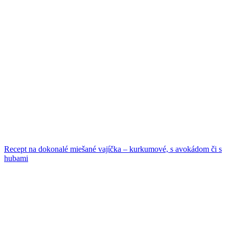
Recept na dokonalé miešané vajíčka – kurkumové, s avokádom či s
hubami