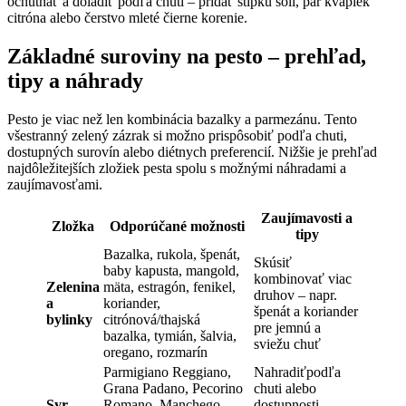
ochutnať a doladiť podľa chuti – pridať štipku soli, pár kvapiek
citróna alebo čerstvo mleté čierne korenie.
Základné suroviny na pesto – prehľad,
tipy a náhrady
Pesto je viac než len kombinácia bazalky a parmezánu. Tento
všestranný zelený zázrak si možno prispôsobiť podľa chuti,
dostupných surovín alebo diétnych preferencií. Nižšie je prehľad
najdôležitejších zložiek pesta spolu s možnými náhradami a
zaujímavosťami.
Zaujímavosti a
Zložka
Odporúčané možnosti
tipy
Bazalka, rukola, špenát,
Skúsiť
baby kapusta, mangold,
kombinovať viac
Zelenina
mäta, estragón, fenikel,
druhov – napr.
a
koriander,
špenát a koriander
bylinky
citrónová/thajská
pre jemnú a
bazalka, tymián, šalvia,
sviežu chuť
oregano, rozmarín
Parmigiano Reggiano,
Nahradiťpodľa
Grana Padano, Pecorino
chuti alebo
Syr
Romano, Manchego,
dostupnosti,