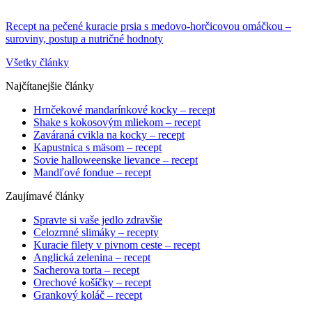
Recept na pečené kuracie prsia s medovo-horčicovou omáčkou –
suroviny, postup a nutričné hodnoty
Všetky články
Najčítanejšie články
Hrnčekové mandarínkové kocky – recept
Shake s kokosovým mliekom – recept
Zaváraná cvikla na kocky – recept
Kapustnica s mäsom – recept
Sovie halloweenske lievance – recept
Mandľové fondue – recept
Zaujímavé články
Spravte si vaše jedlo zdravšie
Celozrnné slimáky – recepty
Kuracie filety v pivnom ceste – recept
Anglická zelenina – recept
Sacherova torta – recept
Orechové košíčky – recept
Grankový koláč – recept