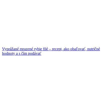
Vyprážané mrazené rybie filé – recept, ako obaľovať, nutričné
hodnoty a s čím podávať