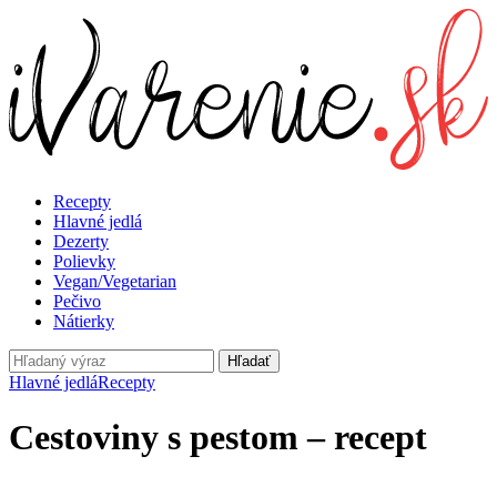
Recepty
Hlavné jedlá
Dezerty
Polievky
Vegan/Vegetarian
Pečivo
Nátierky
Hľadať
Hlavné jedlá
Recepty
Cestoviny s pestom – recept