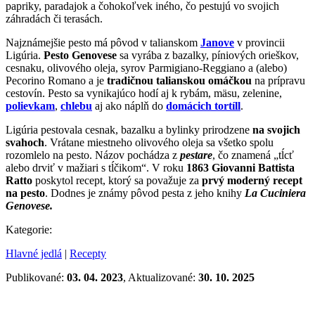
papriky, paradajok a čohokoľvek iného, čo pestujú vo svojich
záhradách či terasách.
Najznámejšie pesto má pôvod v talianskom
Janove
v provincii
Ligúria.
Pesto Genovese
sa vyrába z bazalky, píniových orieškov,
cesnaku, olivového oleja, syrov Parmigiano-Reggiano a (alebo)
Pecorino Romano a je
tradičnou talianskou omáčkou
na prípravu
cestovín. Pesto sa vynikajúco hodí aj k rybám, mäsu, zelenine,
polievkam
,
chlebu
aj ako náplň do
domácich tortíll
.
Ligúria pestovala cesnak, bazalku a bylinky prirodzene
na svojich
svahoch
. Vrátane miestneho olivového oleja sa všetko spolu
rozomlelo na pesto. Názov pochádza z
pestare
, čo znamená „tĺcť
alebo drviť v mažiari s tĺčikom“. V roku
1863
Giovanni Battista
Ratto
poskytol recept, ktorý sa považuje za
prvý moderný recept
na pesto
. Dodnes je známy pôvod pesta z jeho knihy
La Cuciniera
Genovese.
Kategorie:
Hlavné jedlá
|
Recepty
Publikované:
03. 04. 2023
, Aktualizované:
30. 10. 2025