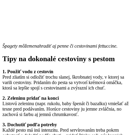
Špagety môžemenahradiť aj penne či cestovinami fettuccine.
Tipy na dokonalé cestoviny s pestom
1. Použiť vodu z cestovín
Pred zliatím si odložiť trochu slanej, škrobnatej vody, v ktorej sa
varili cestoviny. Pridaním do pesta sa vytvorí krémová omáčka,
ktorá sa lepšie spojí s cestovinami a zvýrazní ich chuť.
2. Zeleninu pridať na konci
Listovú zeleninu (napr. rukolu, baby špenát či bazalku) vmiešať až
tesne pred podávaním. Horúce cestoviny ju jemne zvláčnia, no
zachová si farbu aj jemnú chrumkavosť.
3. Dochutiť podľa potreby
Každé pesto má inú intenzitu. Pred servírovaním treba pokrm