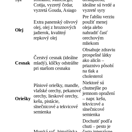
Cotija, vyzretý čedar,
ideálne sú tvrdé a
vyzretá Gouda, Asiago
vyzreté syry
Pre ľahšiu verziu
Extra panenský olivový
použiť menej
olej, olej z hroznových
oleja alebo
Olej
jadierok, kvalitný
nahradiť časť
repkový olej
orechovým
mliekom
Obsahuje zdraviu
prospešné látky
Čerstvý cesnak (ideálne
ako alicín –
Cesnak
mladý), klíčky odstráňte
priaznivo pôsobí
pri staršom cesnaku
na tlak a
cholesterol
Niektoré sú
Píniové oriešky, mandle,
chutnejšie po
vlašské orechy, pekanové
jemnom opražení
orechy, lieskové orechy,
Oriešky
– napr. kešu,
kešu, pistácie,
tekvicové a
slnečnicové a tekvicové
slnečnicové
semienka
semienka
Dochutiť podľa
chuti – pesto je
Morská soľ, himalájska
často intenzívne,