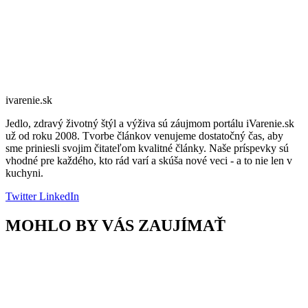
ivarenie.sk
Jedlo, zdravý životný štýl a výživa sú záujmom portálu iVarenie.sk
už od roku 2008. Tvorbe článkov venujeme dostatočný čas, aby
sme priniesli svojim čitateľom kvalitné články. Naše príspevky sú
vhodné pre každého, kto rád varí a skúša nové veci - a to nie len v
kuchyni.
Twitter
LinkedIn
MOHLO BY VÁS ZAUJÍMAŤ