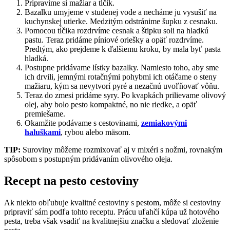
Pripravíme si mažiar a tĺčik.
Bazalku umyjeme v studenej vode a necháme ju vysušiť na
kuchynskej utierke. Medzitým odstránime šupku z cesnaku.
Pomocou tĺčika rozdrvíme cesnak a štipku soli na hladkú
pastu. Teraz pridáme píniové oriešky a opäť rozdrvíme.
Predtým, ako prejdeme k ďalšiemu kroku, by mala byť pasta
hladká.
Postupne pridávame lístky bazalky. Namiesto toho, aby sme
ich drvili, jemnými rotačnými pohybmi ich otáčame o steny
mažiaru, kým sa nevytvorí pyré a nezačnú uvoľňovať vôňu.
Teraz do zmesi pridáme syry. Po kvapkách prilievame olivový
olej, aby bolo pesto kompaktné, no nie riedke, a opäť
premiešame.
Okamžite podávame s cestovinami,
zemiakovými
haluškami
, rybou alebo mäsom.
TIP:
Suroviny môžeme rozmixovať aj v mixéri s nožmi, rovnakým
spôsobom s postupným pridávaním olivového oleja.
Recept na pesto cestoviny
Ak niekto obľubuje kvalitné cestoviny s pestom, môže si cestoviny
pripraviť sám podľa tohto receptu. Prácu uľahčí kúpa už hotového
pesta, treba však vsadiť na kvalitnejšiu značku a sledovať zloženie