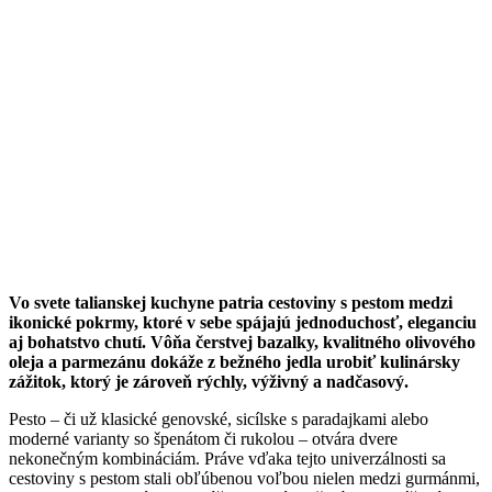
Vo svete talianskej kuchyne patria cestoviny s pestom medzi
ikonické pokrmy, ktoré v sebe spájajú jednoduchosť, eleganciu
aj bohatstvo chutí. Vôňa čerstvej bazalky, kvalitného olivového
oleja a parmezánu dokáže z bežného jedla urobiť kulinársky
zážitok, ktorý je zároveň rýchly, výživný a nadčasový.
Pesto – či už klasické genovské, sicílske s paradajkami alebo
moderné varianty so špenátom či rukolou – otvára dvere
nekonečným kombináciám. Práve vďaka tejto univerzálnosti sa
cestoviny s pestom stali obľúbenou voľbou nielen medzi gurmánmi,