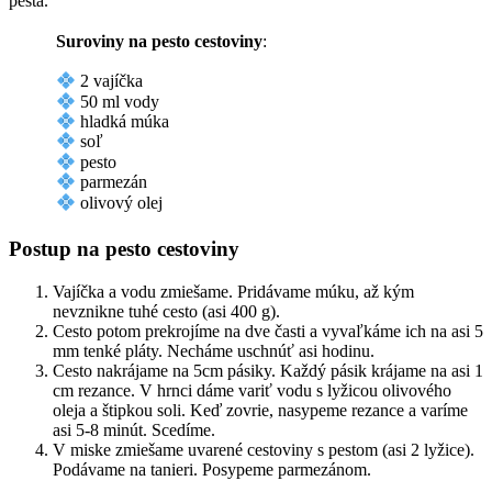
pesta.
Suroviny na pesto cestoviny
:
2 vajíčka
50 ml vody
hladká múka
soľ
pesto
parmezán
olivový olej
Postup na pesto cestoviny
Vajíčka a vodu zmiešame. Pridávame múku, až kým
nevznikne tuhé cesto (asi 400 g).
Cesto potom prekrojíme na dve časti a vyvaľkáme ich na asi 5
mm tenké pláty. Necháme uschnúť asi hodinu.
Cesto nakrájame na 5cm pásiky. Každý pásik krájame na asi 1
cm rezance. V hrnci dáme variť vodu s lyžicou olivového
oleja a štipkou soli. Keď zovrie, nasypeme rezance a varíme
asi 5-8 minút. Scedíme.
V miske zmiešame uvarené cestoviny s pestom (asi 2 lyžice).
Podávame na tanieri. Posypeme parmezánom.