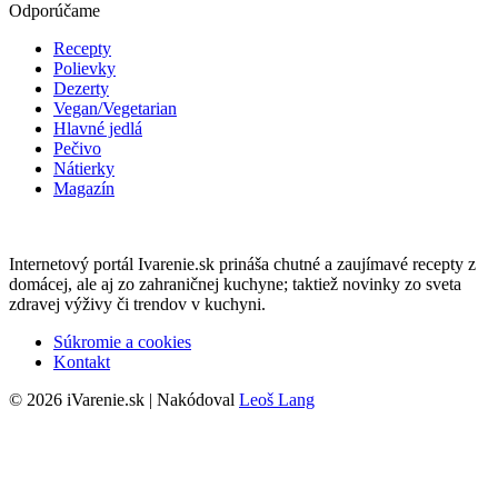
Odporúčame
Recepty
Polievky
Dezerty
Vegan/Vegetarian
Hlavné jedlá
Pečivo
Nátierky
Magazín
Internetový portál Ivarenie.sk prináša chutné a zaujímavé recepty z
domácej, ale aj zo zahraničnej kuchyne; taktiež novinky zo sveta
zdravej výživy či trendov v kuchyni.
Súkromie a cookies
Kontakt
© 2026 iVarenie.sk | Nakódoval
Leoš Lang