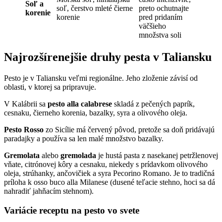
Soľ a
soľ, čerstvo mleté čierne
preto ochutnajte
korenie
korenie
pred pridaním
väčšieho
množstva soli
Najrozšírenejšie druhy pesta v Taliansku
Pesto je v Taliansku veľmi regionálne. Jeho zloženie závisí od
oblasti, v ktorej sa pripravuje.
V Kalábrii sa
pesto alla calabrese
skladá z pečených paprík,
cesnaku, čierneho korenia, bazalky, syra a olivového oleja.
Pesto Rosso
zo Sicílie má červený pôvod, pretože sa doň pridávajú
paradajky a používa sa len malé množstvo bazalky.
Gremolata
alebo
gremolada
je hustá pasta z nasekanej petržlenovej
vňate, citrónovej kôry a cesnaku, niekedy s prídavkom olivového
oleja, strúhanky, ančovičiek a syra Pecorino Romano. Je to tradičná
príloha k osso buco alla Milanese (dusené teľacie stehno, hoci sa dá
nahradiť jahňacím stehnom).
Variácie receptu na pesto vo svete