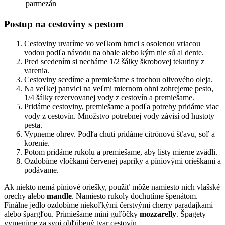
parmezán
Postup na cestoviny s pestom
Cestoviny uvaríme vo veľkom hrnci s osolenou vriacou
vodou podľa návodu na obale alebo kým nie sú al dente.
Pred scedením si necháme 1/2 šálky škrobovej tekutiny z
varenia.
Cestoviny scedíme a premiešame s trochou olivového oleja.
Na veľkej panvici na veľmi miernom ohni zohrejeme pesto,
1/4 šálky rezervovanej vody z cestovín a premiešame.
Pridáme cestoviny, premiešame a podľa potreby pridáme viac
vody z cestovín. Množstvo potrebnej vody závisí od hustoty
pesta.
Vypneme ohrev. Podľa chuti pridáme citrónovú šťavu, soľ a
korenie.
Potom pridáme rukolu a premiešame, aby listy mierne zvädli.
Ozdobíme vločkami červenej papriky a píniovými orieškami a
podávame.
Ak niekto nemá píniové oriešky, použiť môže namiesto nich vlašské
orechy alebo
mandle
. Namiesto rukoly dochutíme špenátom.
Finálne jedlo ozdobíme niekoľkými čerstvými cherry paradajkami
alebo špargľou. Primiešame mini guľôčky
mozzarelly
. Špagety
vymeníme za svoj obľúbený tvar cestovín.