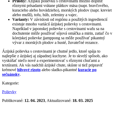
Prílohy:
Ázijskú polievku s cestovinami možno doplniť
rôznymi prísadami vrátane plátkov mäsa (napr. bravčového,
kuracieho alebo hovädzieho), morských plodov (napr. kreviet
alebo mušlí), tofu, húb, zeleniny a vajec.
Varianty:
V závislosti od regiónu a použitých ingrediencií
existuje mnoho variácií ázijskej polievky s cestovinami.
Napríklad v japonskej polievke s cestovinami wafu sa na
dochutenie môže používať sójová omáčka a mirin, zatiaľ čo v
kórejskej polievke jjamppong sa môže používať pikantný
vývar z morských plodov a husté, žuvateľné rezance.
Ázijská polievka s cestovinami je chutné jedlo, ktoré spája to
najlepšie z ázijskej aj západnej kuchyne. Je to skvelý spôsob, ako
vyskúšať niečo nové a experimentovať s rôznymi chuťami a
textúrami. Ak vás nadchli ázijské chute, skúste si tiež pripraviť
krémové
hlivové rizoto
alebo sladko-pikantné
kuracie po
sečuánsky
.
Kategorie:
Polievky
Publikované:
12. 04. 2023
, Aktualizované:
18. 03. 2025