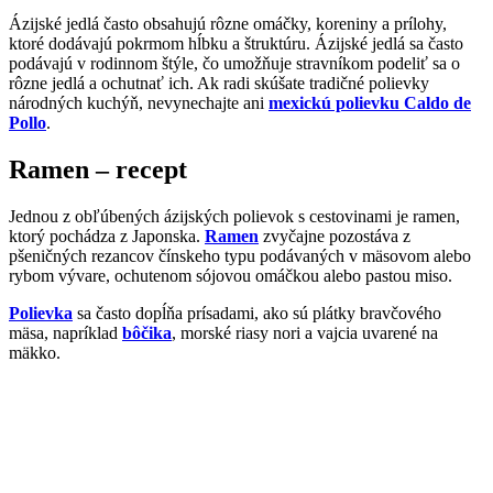
Ázijské jedlá často obsahujú rôzne omáčky, koreniny a prílohy,
ktoré dodávajú pokrmom hĺbku a štruktúru. Ázijské jedlá sa často
podávajú v rodinnom štýle, čo umožňuje stravníkom podeliť sa o
rôzne jedlá a ochutnať ich. Ak radi skúšate tradičné polievky
národných kuchýň, nevynechajte ani
mexickú polievku Caldo de
Pollo
.
Ramen – recept
Jednou z obľúbených ázijských polievok s cestovinami je ramen,
ktorý pochádza z Japonska.
Ramen
zvyčajne pozostáva z
pšeničných rezancov čínskeho typu podávaných v mäsovom alebo
rybom vývare, ochutenom sójovou omáčkou alebo pastou miso.
Polievka
sa často dopĺňa prísadami, ako sú plátky bravčového
mäsa, napríklad
bôčika
, morské riasy nori a vajcia uvarené na
mäkko.