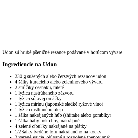
Udon sú hrubé pšeničné rezance podávané v horúcom vývare
Ingrediencie na Udon
230 g sušených alebo čerstvých rezancov udon
4 šálky kuracieho alebo zeleninového vývaru
2 strúčiky cesnaku, mleté
1 lyžica nastrúhaného zázvoru
1 lyžica sójovej omáčky
1 lyžica mirinu (japonské sladké ryžové víno)
1 lyžica rastlinného oleja
1 šálka nakrájaných húb (shiitake alebo gombíky)
1 šálka baby bok choy, nakrájané
4 zelené cibuľky nakrájané na plátky
1/2 šálky tvrdého tofu nakrájaného na kocky
2 varené vajcia, olúpané a rozpolené (nepovinné)