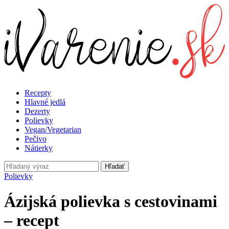
Recepty
Hlavné jedlá
Dezerty
Polievky
Vegan/Vegetarian
Pečivo
Nátierky
Hľadať
Polievky
Ázijská polievka s cestovinami
– recept