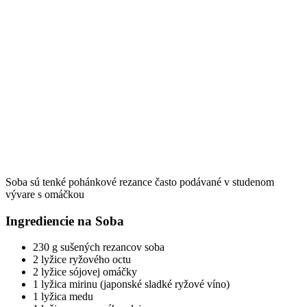
Soba sú tenké pohánkové rezance často podávané v studenom
vývare s omáčkou
Ingrediencie na Soba
230 g sušených rezancov soba
2 lyžice ryžového octu
2 lyžice sójovej omáčky
1 lyžica mirinu (japonské sladké ryžové víno)
1 lyžica medu