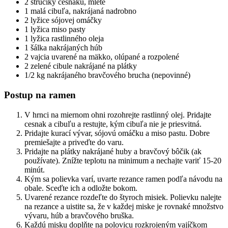
2 strúčiky cesnaku, mleté
1 malá cibuľa, nakrájaná nadrobno
2 lyžice sójovej omáčky
1 lyžica miso pasty
1 lyžica rastlinného oleja
1 šálka nakrájaných húb
2 vajcia uvarené na mäkko, olúpané a rozpolené
2 zelené cibule nakrájané na plátky
1/2 kg nakrájaného bravčového brucha (nepovinné)
Postup na ramen
V hrnci na miernom ohni rozohrejte rastlinný olej. Pridajte
cesnak a cibuľu a restujte, kým cibuľa nie je priesvitná.
Pridajte kurací vývar, sójovú omáčku a miso pastu. Dobre
premiešajte a priveďte do varu.
Pridajte na plátky nakrájané huby a bravčový bôčik (ak
používate). Znížte teplotu na minimum a nechajte variť 15-20
minút.
Kým sa polievka varí, uvarte rezance ramen podľa návodu na
obale. Sceďte ich a odložte bokom.
Uvarené rezance rozdeľte do štyroch misiek. Polievku nalejte
na rezance a uistite sa, že v každej miske je rovnaké množstvo
vývaru, húb a bravčového bruška.
Každú misku doplňte na polovicu rozkrojeným vajíčkom