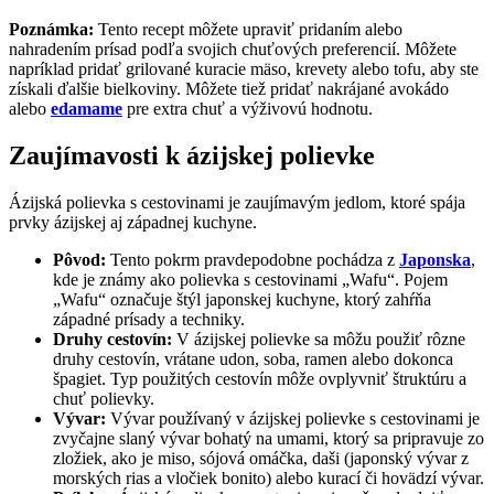
Poznámka:
Tento recept môžete upraviť pridaním alebo
nahradením prísad podľa svojich chuťových preferencií. Môžete
napríklad pridať grilované kuracie mäso, krevety alebo tofu, aby ste
získali ďalšie bielkoviny. Môžete tiež pridať nakrájané avokádo
alebo
edamame
pre extra chuť a výživovú hodnotu.
Zaujímavosti k ázijskej polievke
Ázijská polievka s cestovinami je zaujímavým jedlom, ktoré spája
prvky ázijskej aj západnej kuchyne.
Pôvod:
Tento pokrm pravdepodobne pochádza z
Japonska
,
kde je známy ako polievka s cestovinami „Wafu“. Pojem
„Wafu“ označuje štýl japonskej kuchyne, ktorý zahŕňa
západné prísady a techniky.
Druhy cestovín:
V ázijskej polievke sa môžu použiť rôzne
druhy cestovín, vrátane udon, soba, ramen alebo dokonca
špagiet. Typ použitých cestovín môže ovplyvniť štruktúru a
chuť polievky.
Vývar:
Vývar používaný v ázijskej polievke s cestovinami je
zvyčajne slaný vývar bohatý na umami, ktorý sa pripravuje zo
zložiek, ako je miso, sójová omáčka, daši (japonský vývar z
morských rias a vločiek bonito) alebo kurací či hovädzí vývar.