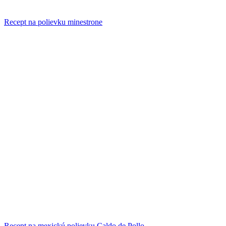
Recept na polievku minestrone
Recept na mexickú polievku Caldo de Pollo