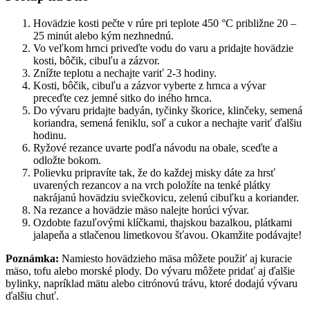
Hovädzie kosti pečte v rúre pri teplote 450 °C približne 20 –
25 minút alebo kým nezhnednú.
Vo veľkom hrnci priveďte vodu do varu a pridajte hovädzie
kosti, bôčik, cibuľu a zázvor.
Znížte teplotu a nechajte variť 2-3 hodiny.
Kosti, bôčik, cibuľu a zázvor vyberte z hrnca a vývar
preceďte cez jemné sitko do iného hrnca.
Do vývaru pridajte badyán, tyčinky škorice, klinčeky, semená
koriandra, semená feniklu, soľ a cukor a nechajte variť ďalšiu
hodinu.
Ryžové rezance uvarte podľa návodu na obale, sceďte a
odložte bokom.
Polievku pripravíte tak, že do každej misky dáte za hrsť
uvarených rezancov a na vrch položíte na tenké plátky
nakrájanú hovädziu sviečkovicu, zelenú cibuľku a koriander.
Na rezance a hovädzie mäso nalejte horúci vývar.
Ozdobte fazuľovými klíčkami, thajskou bazalkou, plátkami
jalapeňa a stlačenou limetkovou šťavou. Okamžite podávajte!
Poznámka:
Namiesto hovädzieho mäsa môžete použiť aj kuracie
mäso, tofu alebo morské plody. Do vývaru môžete pridať aj ďalšie
bylinky, napríklad mätu alebo citrónovú trávu, ktoré dodajú vývaru
ďalšiu chuť.