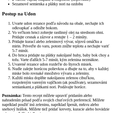
Sezamové semienka a plátky nori na ozdobu
Postup na Udon
Uvarte udon rezance podľa návodu na obale, nechajte ich
odkvapkať a odložte bokom.
Vo veľkom hrnci zohrejte rastlinný olej na strednom ohni.
Pridajte cesnak a zázvor a restujte 1 – 2 minúty.
Pridajte kurací alebo zeleninový vývar, sójovú omáčku a
mirin. Priveďte do varu, potom znížte teplotu a nechajte variť
5-7 minút.
Do hrnca pridajte na plátky nakrájané huby, baby bok choy a
tofu. Varte ďalších 5-7 minút, kým zelenina nezmäkne.
Uvarené rezance udon rozdeľte do štyroch misiek.
Nudle zalejte horúcou polievkou a dbajte na to, aby v každej
miske bolo rovnaké množstvo vývaru a zeleniny.
Každú misku doplňte nakrájanou zelenou cibuľkou,
rozpoleným vareným vajíčkom (ak používate), sezamovámi
semiankami
a plátkami nori. Podávajte horúce.
Poznámka:
Tento recept môžete upraviť pridaním alebo
nahradením prísad podľa svojich chuťových preferencií. Môžete
napríklad použiť inú zeleninu, napríklad špenát, mrkvu alebo
snehový hrášok. Môžete tiež pridať krevety, kuracie alebo hovädzie