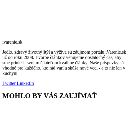
ivarenie.sk
Jedlo, zdravý životný štýl a výživa sú záujmom portálu iVarenie.sk
už od roku 2008. Tvorbe článkov venujeme dostatočný čas, aby
sme priniesli svojim čitateľom kvalitné články. Naše príspevky sú
vhodné pre každého, kto rád varí a skúša nové veci - a to nie len v
kuchyni.
Twitter
LinkedIn
MOHLO BY VÁS ZAUJÍMAŤ