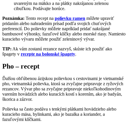
uvareným na mäkko a na plátky nakrájanou zelenou
cibuľkou. Podávajte horúce.
Poznámka:
Tento recept na
polievku ramen
môžete upraviť
pridaním alebo nahradením prísad podľa svojich chuťových
preferencií. Do polievky môžete napríklad pridať nakrájané
bambusové výhonky, fazuľové klíčky alebo morské riasy. Namiesto
kuracieho vývaru môžete použiť zeleninový vývar.
TIP:
Ak vám zostanú rezance nazvyš, skúste ich použiť ako
špagety v
recepte na bolonské špagety
.
Pho – recept
Ďalšou obľúbenou ázijskou polievkou s cestovinami je vietnamské
pho, vietnamská polievka, ktorá sa zvyčajne pripravuje z ryžových
rezancov. Vývar pho sa zvyčajne pripravuje niekoľkohodinovým
varením hovädzích alebo kuracích kostí s korením, ako je badyán,
škorica a zázvor.
Polievka sa často podáva s tenkými plátkami hovädzieho alebo
kuracieho mäsa, bylinkami, ako je bazalka a koriander, a
fazuľovými klíčkami.