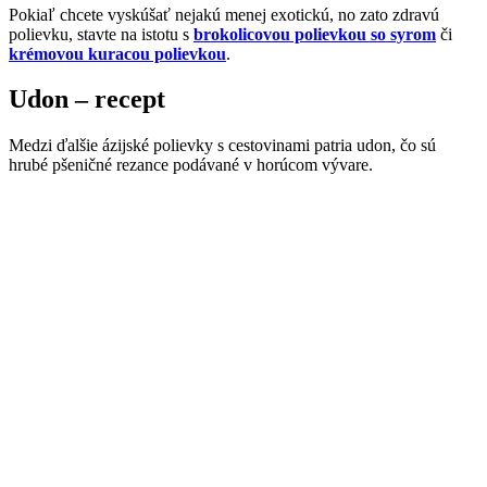
Pokiaľ chcete vyskúšať nejakú menej exotickú, no zato zdravú
polievku, stavte na istotu s
brokolicovou polievkou so syrom
či
krémovou kuracou polievkou
.
Udon – recept
Medzi ďalšie ázijské polievky s cestovinami patria udon, čo sú
hrubé pšeničné rezance podávané v horúcom vývare.