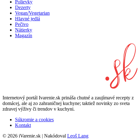
Polievky
Dezerty
Vegan/Vegetarian
Hlavné jedlá
Pečivo
Nátierky
Magazín
Internetový portál Ivarenie.sk prináša chutné a zaujímavé recepty z
domácej, ale aj zo zahraničnej kuchyne; taktiež novinky zo sveta
zdravej výživy či trendov v kuchyni.
Súkromie a cookies
Kontakt
© 2026 iVarenie.sk | Nakódoval
Leoš Lang