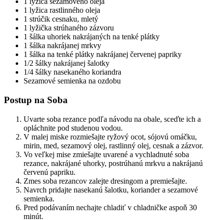
1 lyžica sezamového oleja
1 lyžica rastlinného oleja
1 strúčik cesnaku, mletý
1 lyžička strúhaného zázvoru
1 šálka uhoriek nakrájaných na tenké plátky
1 šálka nakrájanej mrkvy
1 šálka na tenké plátky nakrájanej červenej papriky
1/2 šálky nakrájanej šalotky
1/4 šálky nasekaného koriandra
Sezamové semienka na ozdobu
Postup na Soba
Uvarte soba rezance podľa návodu na obale, sceďte ich a
opláchnite pod studenou vodou.
V malej miske rozmiešajte ryžový ocot, sójovú omáčku,
mirin, med, sezamový olej, rastlinný olej, cesnak a zázvor.
Vo veľkej mise zmiešajte uvarené a vychladnuté soba
rezance, nakrájané uhorky, postrúhanú mrkvu a nakrájanú
červenú papriku.
Zmes soba rezancov zalejte dresingom a premiešajte.
Navrch pridajte nasekanú šalotku, koriander a sezamové
semienka.
Pred podávaním nechajte chladiť v chladničke aspoň 30
minút.