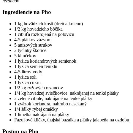
rezancov
Ingrediencie na Pho
1 kg hovädzích kostí (dreň a koleno)
1/2 kg hovädzieho bôčika
1 cibuľa rozkrojená na polovicu
4-5 plátkov zázvoru
5 anízových strukov
2 tyčinky škorice
5 klinčekov
1 lyžica koriandrových semienok
1 lyžica semien feniklu
4-5 litrov vody
1 lyžica soli
1 lyžica cukru
1/2 kg ryžových rezancov
1/4 kg hovädzej sviečkovice, nakrájanej na tenké plátky
2 zelené cibule, nakrájané na tenké plátky
1 zväzok koriandra, nahrubo nasekaný
1/4 šálky rybej omáčky
1 limetka nakrájaná na plátky
Fazuľové klíčky, thajská bazalka a plátky jalapeňa na ozdobu
Postup na Pho