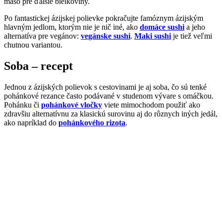
mäso pre ďalšie bielkoviny.
Po fantastickej ázijskej polievke pokračujte famóznym ázijským
hlavným jedlom, ktorým nie je nič iné, ako
domáce sushi
a jeho
alternatíva pre vegánov:
vegánske sushi
.
Maki sushi
je tiež veľmi
chutnou variantou.
Soba – recept
Jednou z ázijských polievok s cestovinami je aj soba, čo sú tenké
pohánkové rezance často podávané v studenom vývare s omáčkou.
Pohánku či
pohánkové vločky
viete mimochodom použiť ako
zdravšiu alternatívnu za klasickú surovinu aj do rôznych iných jedál,
ako napríklad do
pohánkového rizota
.