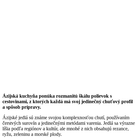
Ázijská kuchyňa ponúka rozmanitú škálu polievok s
cestovinami, z ktorých každá má svoj jedinečný chuťový profil
a spôsob prípravy.
Ázijské jedlá sú známe svojou komplexnosťou chutí, používaním
čerstvých surovín a jedinečnými metódami varenia. Jedlá sa výrazne
líšia podľa regiónov a kultúr, ale mnohé z nich obsahujú rezance,
ryžu, zeleninu a morské plody.