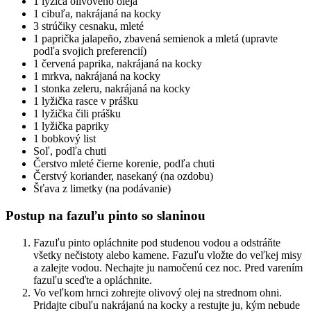
1 lyžica olivového oleja
1 cibuľa, nakrájaná na kocky
3 strúčiky cesnaku, mleté
1 paprička jalapeño, zbavená semienok a mletá (upravte
podľa svojich preferencií)
1 červená paprika, nakrájaná na kocky
1 mrkva, nakrájaná na kocky
1 stonka zeleru, nakrájaná na kocky
1 lyžička rasce v prášku
1 lyžička čili prášku
1 lyžička papriky
1 bobkový list
Soľ, podľa chuti
Čerstvo mleté čierne korenie, podľa chuti
Čerstvý koriander, nasekaný (na ozdobu)
Šťava z limetky (na podávanie)
Postup na fazuľu pinto so slaninou
Fazuľu pinto opláchnite pod studenou vodou a odstráňte
všetky nečistoty alebo kamene. Fazuľu vložte do veľkej misy
a zalejte vodou. Nechajte ju namočenú cez noc. Pred varením
fazuľu sceďte a opláchnite.
Vo veľkom hrnci zohrejte olivový olej na strednom ohni.
Pridajte cibuľu nakrájanú na kocky a restujte ju, kým nebude