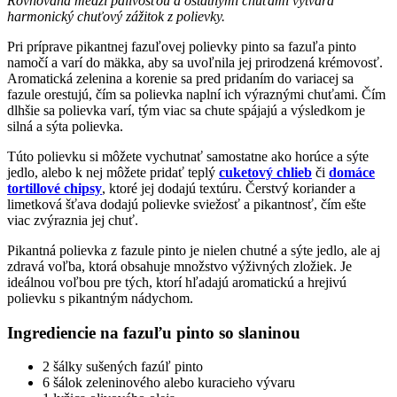
Rovnováha medzi pálivosťou a ostatnými chuťami vytvára
harmonický chuťový zážitok z polievky.
Pri príprave pikantnej fazuľovej polievky pinto sa fazuľa pinto
namočí a varí do mäkka, aby sa uvoľnila jej prirodzená krémovosť.
Aromatická zelenina a korenie sa pred pridaním do variacej sa
fazule orestujú, čím sa polievka naplní ich výraznými chuťami. Čím
dlhšie sa polievka varí, tým viac sa chute spájajú a výsledkom je
silná a sýta polievka.
Túto polievku si môžete vychutnať samostatne ako horúce a sýte
jedlo, alebo k nej môžete pridať teplý
cuketový chlieb
či
domáce
tortillové chipsy
, ktoré jej dodajú textúru. Čerstvý koriander a
limetková šťava dodajú polievke sviežosť a pikantnosť, čím ešte
viac zvýraznia jej chuť.
Pikantná polievka z fazule pinto je nielen chutné a sýte jedlo, ale aj
zdravá voľba, ktorá obsahuje množstvo výživných zložiek. Je
ideálnou voľbou pre tých, ktorí hľadajú aromatickú a hrejivú
polievku s pikantným nádychom.
Ingrediencie na fazuľu pinto so slaninou
2 šálky sušených fazúľ pinto
6 šálok zeleninového alebo kuracieho vývaru