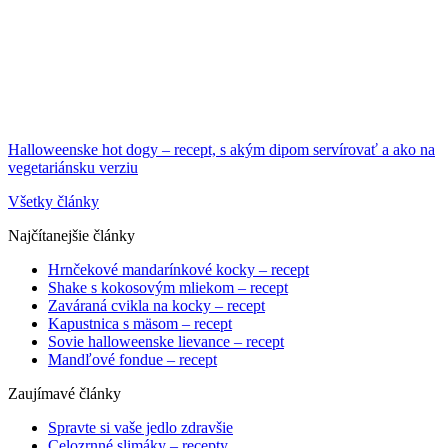
Halloweenske hot dogy – recept, s akým dipom servírovať a ako na
vegetariánsku verziu
Všetky články
Najčítanejšie články
Hrnčekové mandarínkové kocky – recept
Shake s kokosovým mliekom – recept
Zaváraná cvikla na kocky – recept
Kapustnica s mäsom – recept
Sovie halloweenske lievance – recept
Mandľové fondue – recept
Zaujímavé články
Spravte si vaše jedlo zdravšie
Celozrnné slimáky – recepty