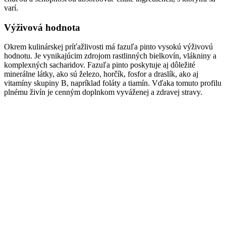
varí.
Výživová hodnota
Okrem kulinárskej príťažlivosti má fazuľa pinto vysokú výživovú
hodnotu. Je vynikajúcim zdrojom rastlinných bielkovín, vlákniny a
komplexných sacharidov. Fazuľa pinto poskytuje aj dôležité
minerálne látky, ako sú železo, horčík, fosfor a draslík, ako aj
vitamíny skupiny B, napríklad foláty a tiamín. Vďaka tomuto profilu
plnému živín je cenným doplnkom vyváženej a zdravej stravy.