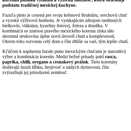
podstatu tradičnej mexickej kuchyne.
Fazuľa pinto je cenená pre svoju krémovú štruktúru, orechovú chuť
a vysokú výživovú hodnotu. Je vynikajúcim zdrojom rastlinných
bielkovín, vlákniny, kyseliny listovej, železa a draslíka. V
kombinácii so zmesou pravého mexického korenia získa táto
skromná strukovina úplne novú úroveň chuti a komplexnosti.
Okrem toho rozvonia celý dom a čím dlhšie sa varí, tým lepšie chutí.
Kľúčom k naplneniu fazule pinto mexickými chuťami je starostlivý
výber a kombinácia korenín. Medzi bežné prísady patrí
rasca,
paprika, chilli, oregano a cesnakový prášok
. Tieto koreniny
dodávajú fazuli hĺbku, hrejivosť a nádych dymovosti, čím
zvýrazňujú jej prirodzenú zemitosť.