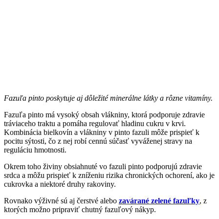
Fazuľa pinto poskytuje aj dôležité minerálne látky a rôzne vitamíny.
Fazuľa pinto má vysoký obsah vlákniny, ktorá podporuje zdravie
tráviaceho traktu a pomáha regulovať hladinu cukru v krvi.
Kombinácia bielkovín a vlákniny v pinto fazuli môže prispieť k
pocitu sýtosti, čo z nej robí cennú súčasť vyváženej stravy na
reguláciu hmotnosti.
Okrem toho živiny obsiahnuté vo fazuli pinto podporujú zdravie
srdca a môžu prispieť k zníženiu rizika chronických ochorení, ako je
cukrovka a niektoré druhy rakoviny.
Rovnako výživné sú aj čerstvé alebo
zavárané zelené fazuľky
, z
ktorých možno pripraviť chutný fazuľový nákyp.