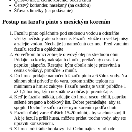
Čerstvý koriander, nasekaný (na ozdobu)
Šťava z limetky (na podávanie)
Postup na fazuľu pinto s mexickým korením
Fazuľu pinto opláchnite pod studenou vodou a odstráňte
všetky nečistoty alebo kamene. Fazuľu vložte do veľkej misy
a zalejte vodou. Nechajte ju namočenú cez noc. Pred varením
fazuľu sceďte a opláchnite.
Vo veľkom hrnci zohrejte olivový olej na strednom ohni.
Pridajte na kocky nakrájanú cibuľu, pretlačený cesnak a
papriku jalapeño. Restujte, kým cibuľa nie je priesvitná a
cesnak voňavý, približne 5 minút.
Do hrnca pridajte namočenú fazuľu pinto a 6 šálok vody. Na
silnom ohni priveďte do varu, potom znížte teplotu na
minimum a hrniec zakryte. Fazuľu nechajte variť približne 1
až 1,5 hodiny, kým nezmäkne a občas ju premiešajte.
Keď je fazuľa mäkká, pridajte do hrnca rascu, chilli, papriku,
sušené oregano a bobkový list. Dobre premiešajte, aby sa
spojili. Dochuťte soľou a čiernym korením podľa chuti.
Fazuľu ďalej varte ďalších 15-20 minút, aby sa chute spojili.
Ak je fazuľa príliš hustá, môžete pridať trochu vody, aby ste
upravili konzistenciu.
Z hrnca odstráňte bobkový list. Ochutnajte a v prípade