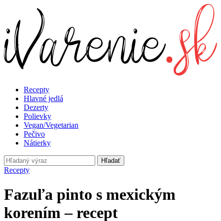
Recepty
Hlavné jedlá
Dezerty
Polievky
Vegan/Vegetarian
Pečivo
Nátierky
Hľadať
Recepty
Fazuľa pinto s mexickým
korením – recept