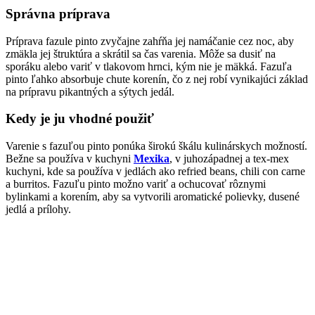
Správna príprava
Príprava fazule pinto zvyčajne zahŕňa jej namáčanie cez noc, aby
zmäkla jej štruktúra a skrátil sa čas varenia. Môže sa dusiť na
sporáku alebo variť v tlakovom hrnci, kým nie je mäkká. Fazuľa
pinto ľahko absorbuje chute korenín, čo z nej robí vynikajúci základ
na prípravu pikantných a sýtych jedál.
Kedy je ju vhodné použiť
Varenie s fazuľou pinto ponúka širokú škálu kulinárskych možností.
Bežne sa používa v kuchyni
Mexika
, v juhozápadnej a tex-mex
kuchyni, kde sa používa v jedlách ako refried beans, chili con carne
a burritos. Fazuľu pinto možno variť a ochucovať rôznymi
bylinkami a korením, aby sa vytvorili aromatické polievky, dusené
jedlá a prílohy.