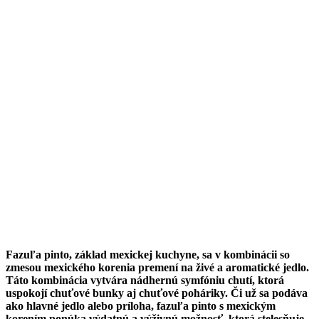
Fazuľa pinto, základ mexickej kuchyne, sa v kombinácii so
zmesou mexického korenia premení na živé a aromatické jedlo.
Táto kombinácia vytvára nádhernú symfóniu chutí, ktorá
uspokojí chuťové bunky aj chuťové poháriky. Či už sa podáva
ako hlavné jedlo alebo príloha, fazuľa pinto s mexickým
korením ponúka výdatnú a výživnú možnosť, ktorá stelesňuje