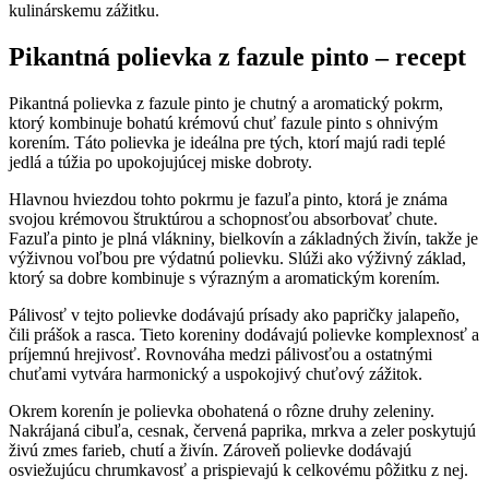
kulinárskemu zážitku.
Pikantná polievka z fazule pinto – recept
Pikantná polievka z fazule pinto je chutný a aromatický pokrm,
ktorý kombinuje bohatú krémovú chuť fazule pinto s ohnivým
korením. Táto polievka je ideálna pre tých, ktorí majú radi teplé
jedlá a túžia po upokojujúcej miske dobroty.
Hlavnou hviezdou tohto pokrmu je fazuľa pinto, ktorá je známa
svojou krémovou štruktúrou a schopnosťou absorbovať chute.
Fazuľa pinto je plná vlákniny, bielkovín a základných živín, takže je
výživnou voľbou pre výdatnú polievku. Slúži ako výživný základ,
ktorý sa dobre kombinuje s výrazným a aromatickým korením.
Pálivosť v tejto polievke dodávajú prísady ako papričky jalapeño,
čili prášok a rasca. Tieto koreniny dodávajú polievke komplexnosť a
príjemnú hrejivosť. Rovnováha medzi pálivosťou a ostatnými
chuťami vytvára harmonický a uspokojivý chuťový zážitok.
Okrem korenín je polievka obohatená o rôzne druhy zeleniny.
Nakrájaná cibuľa, cesnak, červená paprika, mrkva a zeler poskytujú
živú zmes farieb, chutí a živín. Zároveň polievke dodávajú
osviežujúcu chrumkavosť a prispievajú k celkovému pôžitku z nej.