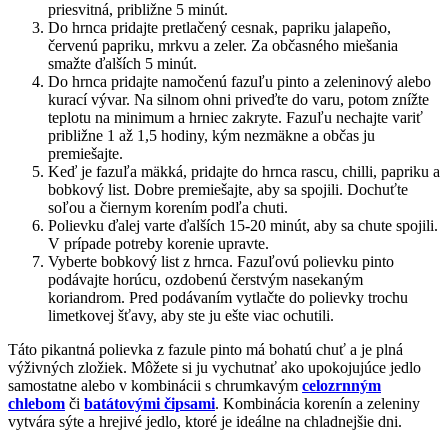
priesvitná, približne 5 minút.
Do hrnca pridajte pretlačený cesnak, papriku jalapeño,
červenú papriku, mrkvu a zeler. Za občasného miešania
smažte ďalších 5 minút.
Do hrnca pridajte namočenú fazuľu pinto a zeleninový alebo
kurací vývar. Na silnom ohni priveďte do varu, potom znížte
teplotu na minimum a hrniec zakryte. Fazuľu nechajte variť
približne 1 až 1,5 hodiny, kým nezmäkne a občas ju
premiešajte.
Keď je fazuľa mäkká, pridajte do hrnca rascu, chilli, papriku a
bobkový list. Dobre premiešajte, aby sa spojili. Dochuťte
soľou a čiernym korením podľa chuti.
Polievku ďalej varte ďalších 15-20 minút, aby sa chute spojili.
V prípade potreby korenie upravte.
Vyberte bobkový list z hrnca. Fazuľovú polievku pinto
podávajte horúcu, ozdobenú čerstvým nasekaným
koriandrom. Pred podávaním vytlačte do polievky trochu
limetkovej šťavy, aby ste ju ešte viac ochutili.
Táto pikantná polievka z fazule pinto má bohatú chuť a je plná
výživných zložiek. Môžete si ju vychutnať ako upokojujúce jedlo
samostatne alebo v kombinácii s chrumkavým
celozrnným
chlebom
či
batátovými čipsami
. Kombinácia korenín a zeleniny
vytvára sýte a hrejivé jedlo, ktoré je ideálne na chladnejšie dni.