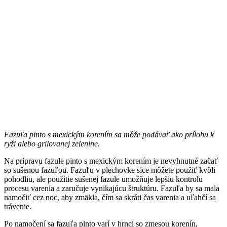
Fazuľa pinto s mexickým korením sa môže podávať ako prílohu k
ryži alebo grilovanej zelenine.
Na prípravu fazule pinto s mexickým korením je nevyhnutné začať
so sušenou fazuľou. Fazuľu v plechovke síce môžete použiť kvôli
pohodliu, ale použitie sušenej fazule umožňuje lepšiu kontrolu
procesu varenia a zaručuje vynikajúcu štruktúru. Fazuľa by sa mala
namočiť cez noc, aby zmäkla, čím sa skráti čas varenia a uľahčí sa
trávenie.
Po namočení sa fazuľa pinto varí v hrnci so zmesou korenín,