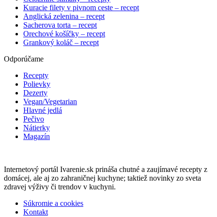
Kuracie filety v pivnom ceste – recept
Anglická zelenina – recept
Sacherova torta – recept
Orechové košíčky – recept
Grankový koláč – recept
Odporúčame
Recepty
Polievky
Dezerty
Vegan/Vegetarian
Hlavné jedlá
Pečivo
Nátierky
Magazín
Internetový portál Ivarenie.sk prináša chutné a zaujímavé recepty z
domácej, ale aj zo zahraničnej kuchyne; taktiež novinky zo sveta
zdravej výživy či trendov v kuchyni.
Súkromie a cookies
Kontakt