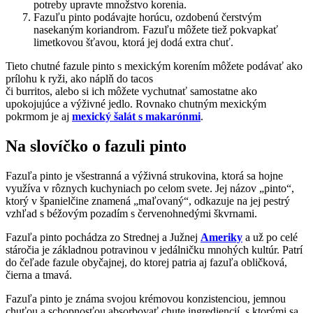
potreby upravte množstvo korenia.
Fazuľu pinto podávajte horúcu, ozdobenú čerstvým
nasekaným koriandrom. Fazuľu môžete tiež pokvapkať
limetkovou šťavou, ktorá jej dodá extra chuť.
Tieto chutné fazule pinto s mexickým korením môžete podávať ako
prílohu k ryži, ako náplň do tacos
či burritos, alebo si ich môžete vychutnať samostatne ako
upokojujúce a výživné jedlo. Rovnako chutným mexickým
pokrmom je aj
mexický šalát s makarónmi
.
Na slovíčko o fazuli pinto
Fazuľa pinto je všestranná a výživná strukovina, ktorá sa hojne
využíva v rôznych kuchyniach po celom svete. Jej názov „pinto“,
ktorý v španielčine znamená „maľovaný“, odkazuje na jej pestrý
vzhľad s béžovým pozadím s červenohnedými škvrnami.
Fazuľa pinto pochádza zo Strednej a Južnej
Ameriky
a už po celé
stáročia je základnou potravinou v jedálničku mnohých kultúr. Patrí
do čeľade fazule obyčajnej, do ktorej patria aj fazuľa obličková,
čierna a tmavá.
Fazuľa pinto je známa svojou krémovou konzistenciou, jemnou
chuťou a schopnosťou absorbovať chute ingrediencií, s ktorými sa