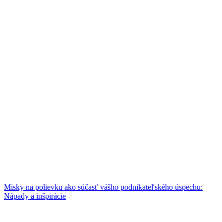
Misky na polievku ako súčasť vášho podnikateľského úspechu:
Nápady a inšpirácie